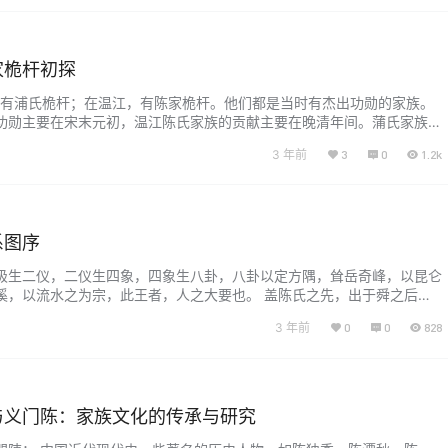
家桅杆初探
汇，有浦氏桅杆；在温江，有陈家桅杆。他们都是当时有杰出功勋的家族。
功勋主要在宋末元初，温江陈氏家族的贡献主要在晚清年间。蒲氏家族的
，陈氏家族的功勋在于护送皇灵有功。 2022年11月16日，我们前去参
3 年前
3
0
1.2k
杆及其老居博物馆，体会到那世辉煌及历史的变迁。 陈家桅杆位于温江
路口下车，走几百米就到了。门口竖着两根高高的桅杆，给人古朴庄严
系图序
极生二仪，二仪生四象，四象生八卦，八卦以定方隅，耸岳奇峰，以昆仑
溪，以流水之为宗，此王者，人之大要也。 盖陈氏之先，出于舜之后，
公满于陈，子孙散适他国，其后子孙以陈氏及陈敬仲事齐侯，其余才德至
3 年前
0
0
828
人，英豪繁衍，自汉太邱陈实子纪谌皆有显名，纪生魏司空群，字文长，
州刺史，加奋威武将军。三国志备载之。群孙准生匡、匡生逵，(《陈
.
与义门陈：家族文化的传承与研究