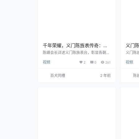
谱…
千年荣耀，义门陈旌表传奇：各
义门
朝尊崇，家风典范
唱哭
陈峰会长详述义门陈旌表台，彰显各朝帝
义门陈
王对义门陈家族的尊崇与旌表，传承了千
旋律悠
视频
2
0
261
视频
年的家族荣誉与德行，成为中华民族优秀
是对家
家风的典范。
搏陈家
众泪眼
百犬同槽
2 年前
陈
乡愁与