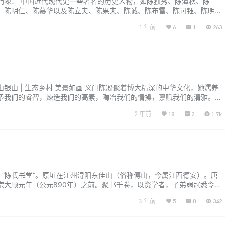
門陳： 中国近代现代史一些著名的历史人物，如陈独秀、陈潭秋、陈
、陈明仁、陈慕华以及陈立夫、陈果夫、陈诚、陈布雷、陈可钰、陈明枢
门分析到各地支系的子孙们。 因此，江州义门是中国陈姓家族史上的一
1 年前
6
1
263
陈斯红先生与義門陈”相关内容写作的一些思路： 一、开头引入主题 可以
体地位入手，如“在中国陈姓家族的…...
银山 | 生态乡村 美景如画 义门陈凝聚着博大精深的中华文化，她濡养
予我们的睿智，煉造我们的高素，陶冶我们的情操，禀赋我们的清雅。
粹 • 世界义门 陈家人的骄傲。 江西九江市德安县车桥镇义门陈村牢固树
2 年前
18
2
1.7k
青山就是金山银山”理念，以改善生态环境质量为核心，在对现有森林植被
的前提下对疏林地进行补植，生态环境质量得到明显改善。 绿…...
”、“陈氏书堂”。原址在江州浔阳东佳山（俗称傅山，今属江西德安）。唐
宗大顺元年（公元890年）之前。聚书千卷，以资学者，子弟弱冠悉令就
陈崇立《陈氏家法》，始定其教学、藏书、学田规制。并另立书屋一所教
3 年前
5
0
342
墨纸砚；七岁入学，十五岁出学，其有能者令入书堂；又逐年自书堂次第
，一为先生，一为之…...