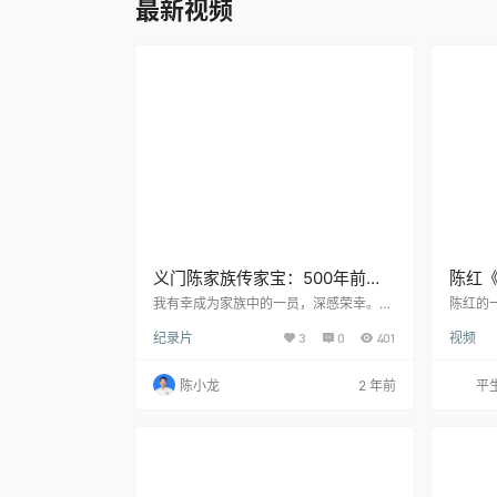
最新视频
义门陈家族传家宝：500年前的
陈红
江州老谱
母的
我有幸成为家族中的一员，深感荣幸。我
陈红的
们家族有着悠久的历史和丰富的文化传
出了对
有喜
纪录片
3
0
401
视频
统，其中最珍贵的传家宝就是500年前义
朴实的
门陈江州老谱。这份老谱记录了我们家族
价值观
的起源、发展和家族文化传承的重要历史
首歌也
陈小龙
2 年前
平
信息，是我们家族的宝贵财富。通过这份
们应该
老谱，我们可以了解到我们祖先的智慧和
地回家
辛勤努力，也可以感受到我们家族团结和
不应该
和谐的精神。我们家族一直秉持着“义”为
首充满
核心的家族理念，注重家族荣誉和家族团
经典老
结，相互支持和帮助，共同发展。这份老
时光最