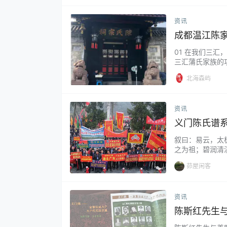
资讯
成都温江陈
01 在我们三
三汇蒲氏家族的
贡献在于抗元保宋
北海森屿
观了温江陈家桅
寿安镇，从火星
的…...
资讯
义门陈氏谱
叙曰：易云，太
之为祖；碧润清
周武王封舜后胡
茆屋闲客
显位者，世不乏
子泰为并州、冀
书》载实玄孙…..
资讯
陈斯红先生