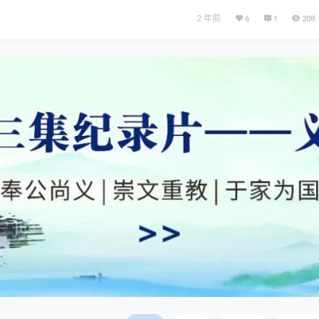
，携手并进，共创辉煌。...
2 年前
6
1
208