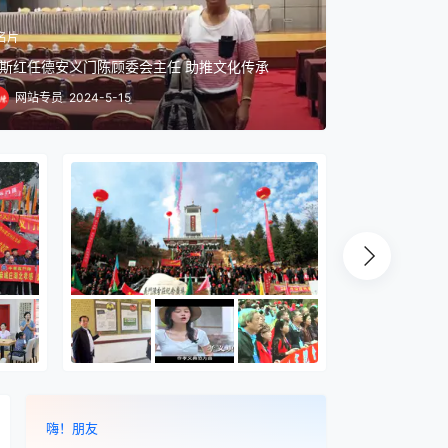
讯
名片
桥先锋·义门家风”党建品牌
斯红任德安义门陈顾委会主任 助推文化传承
车桥人家
网站专员
2023-8-22
2024-5-15
嗨！朋友