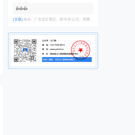
👍👍👍
[文章]
来自：
广东走红景区，获‘中央’认可，荣膺‘广州文化名片