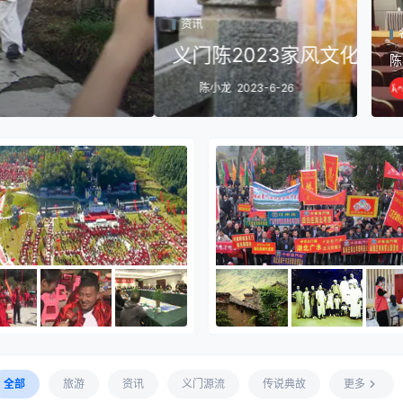
资
动 – 德安义门陈故里盛大举行
车
陈
全部
旅游
资讯
义门源流
传说典故
更多