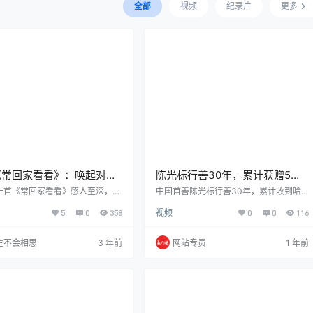
全部
视频
纪录片
更多
《常回家看看》：唤起对父
陈光标行善30年，累计获赠5万
亏欠与思乡之情，推荐给所
条哈达，善举感人！
一首《常回家看看》感人至深，唱
中国首善陈光标行善30年，累计收到哈
父母的亏欠和思乡之情。这首歌用
达5万条。这样的行善精神实在令人敬
欢经典老歌的人
5
0
358
视频
0
0
116
歌词表达了家庭的重要性和孝顺的
佩，5万条哈达，足见其影响之深，实属
，让人深感时光的短暂和珍贵。这
不易！
传递了一个强烈的信息，那就是我
生不会相思
3 年前
网站专员
1 年前
珍惜和父母在一起的时间，尽可能
看看他们。无论我们身在何处，都
忘记我们的根和父母的爱。这是一
感情和温暖的歌，推荐给所有喜欢
歌的听众们。让我们一起回味那段
幸福的回忆！