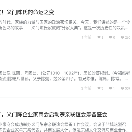
家！义门陈氏的命运之变
的时代，家族的力量与国家的政治密切相关。今天，我们讲述的是一个令
奇色彩的故事——义门陈氏家族的“分家大典”。这是一次历史性的决策，
式，甚至被后人称为“史上最牛分家”！ “分家”背后的政治考量 宋朝时
1 年前
2
0
260
族因其庞大的人口和极强的凝聚力，成为了当时社会的重要力量。家族的
，势力日益庞大。然而，权力过于集中，往往会对朝廷的稳定构成潜在威
公像 陈团，号团公，(公元1010一1092年)，居长沙蕃椒塅。(今福临铺
湘始祖陈端八世孙，父亲陈兢，兢公第四子。有兄陈惟，陈庸，陈常。 中
团公。 出生日期：生于宋咸平十三年庚戌(公元1010年)五月十五午时。
3 年前
5
1
507
元祐七年壬申(1092年)九月二十戌时。寿年83岁。 宋仁宗朝时，敕陈
景佑年间授陈团参将，然后领兵勤王，以功封…...
首，义门陈企业家商会启动宗亲联谊会筹备盛会
业家商会成功举办义门陈宗亲联谊会筹备工作会议，会议于盐城热烈召
陈氏企业家与宗亲代表，共商发展大计，促进宗族文化交流与商业合作，