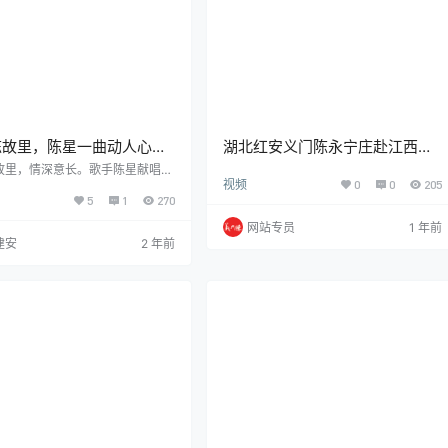
陈故里，陈星一曲动人心，
湖北红安义门陈永宁庄赴江西德
无数异乡打拼陈家人！
安义门陈故里寻根祭祖
故里，情深意长。歌手陈星献唱，
视频
0
0
205
扬，字字句句触人心弦。歌声中，
5
1
270
乡的无限眷恋，也是对所有在外拼
人的深情呼唤。一曲终了，无数听
网站专员
1 年前
婆娑，共鸣于那份跨越千山万水的
建安
2 年前
坚韧不拔的奋斗精神。