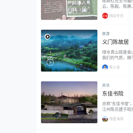
陈斯红先生与義
云、陈毅、陈赓
等都是从江州义
网站专员
大奇观。 关于“
从江州义门陈的总
旅游
义门陈故居
绿水青山就是金山
我们的气质，赐
——她是 中华国
陈小龙
立和践行“绿水
实行封山育林保护
资讯
东佳书院
亦称“东佳书堂
江州陈氏建于昭
学。大顺元年，
恒星海哥
训童蒙，供给笔
抽选二人归教书屋