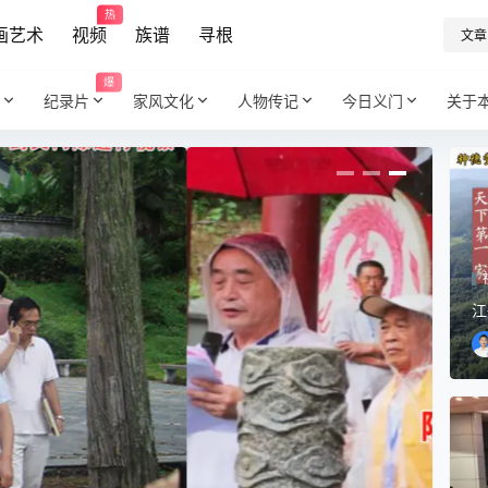
热
画艺术
视频
族谱
寻根
文章
爆
纪录片
家风文化
人物传记
今日义门
关于
江
家