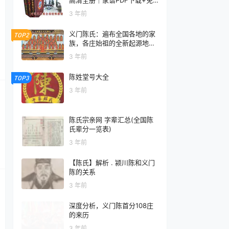
费在线阅读｜官方正版无水印
3 年前
义门陈氏：遍布全国各地的家
TOP2
族，各庄始祖的全新起源地揭
秘
3 年前
陈姓堂号大全
TOP3
3 年前
陈氏宗亲网 字辈汇总(全国陈
氏辈分一览表)
3 年前
【陈氏】解析 . 颍川陈和义门
陈的关系
3 年前
深度分析，义门陈首分108庄
的来历
3 年前