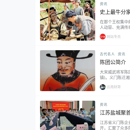
资讯
史上最牛分
在那个王权集中
人动容、充满传
一场震撼人心的仪
网站专员
期，义门陈氏家
发展，如日中天
胁…...
古代名人
资讯
陈团公简介
大宋威武将军陈团
镇)。义门陈迁
文名： 陈团，号
云南财哥
逝世日期：卒于宋
团开州刺史大夫，
资讯
江苏盐城聚
江苏省义门陈企
开，汇聚了众多