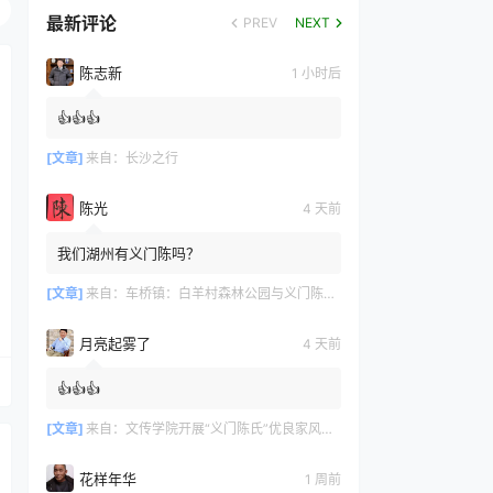
最新评论
PREV
NEXT
陈志新
1 小时后
👍👍👍
[文章]
来自：
长沙之行
陈光
4 天前
我们湖州有义门陈吗？
[文章]
来自：
车桥镇：白羊村森林公园与义门陈文化产业园共绘文旅新篇章
月亮起雾了
4 天前
👍👍👍
[文章]
来自：
文传学院开展“义门陈氏”优良家风研学活动
花样年华
1 周前