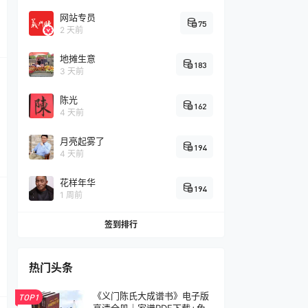
网站专员
75
2 天前
地摊生意
183
3 天前
陈光
162
4 天前
月亮起雾了
194
4 天前
花样年华
194
1 周前
签到排行
热门头条
《义门陈氏大成谱书》电子版
TOP1
高清全册｜家谱PDF下载+免