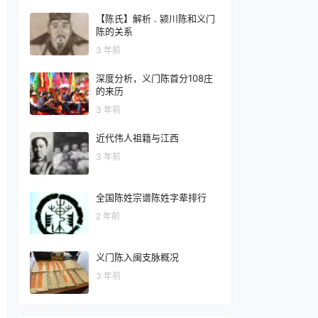
【陈氏】解析 . 颍川陈和义门
陈的关系
3 年前
深度分析，义门陈首分108庄
的来历
3 年前
近代伟人祖籍与江西
3 年前
全国陈姓宗谱陈姓字辈排行
2 年前
义门陈入闽支脉概况
3 年前