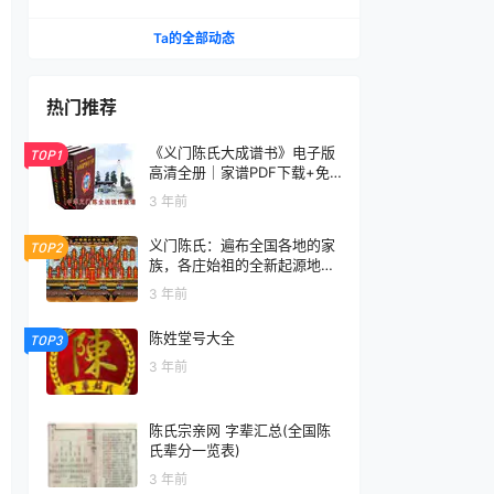
Ta的全部动态
热门推荐
《义门陈氏大成谱书》电子版
TOP1
高清全册｜家谱PDF下载+免
费在线阅读｜官方正版无水印
3 年前
义门陈氏：遍布全国各地的家
TOP2
族，各庄始祖的全新起源地揭
秘
3 年前
陈姓堂号大全
TOP3
3 年前
陈氏宗亲网 字辈汇总(全国陈
氏辈分一览表)
3 年前