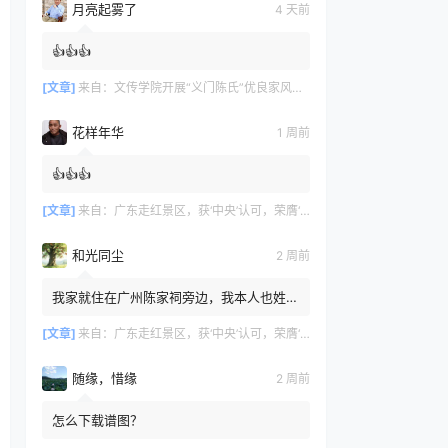
月亮起雾了
4 天前
👍👍👍
[文章]
来自：
文传学院开展“义门陈氏”优良家风研学活动
花样年华
1 周前
👍👍👍
[文章]
来自：
广东走红景区，获‘中央’认可，荣膺‘广州文化名片
和光同尘
2 周前
我家就住在广州陈家祠旁边，我本人也姓
陈，但家里没有留存族谱相关记录，我不知
道自己是否也来自义门陈氏。
[文章]
来自：
广东走红景区，获‘中央’认可，荣膺‘广州文化名片
随缘，惜缘
2 周前
怎么下载谱图？