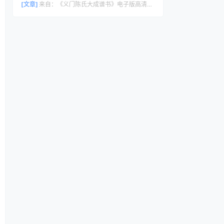
[文章]
来自：
《义门陈氏大成谱书》电子版高清全册｜家谱PDF下载+免费在线阅读｜官方正版无水印