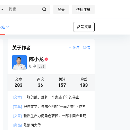
登录
快速注册
本站
写文章
关于作者
关注
私信
陈小龙
初中
Lv2
文章
评论
关注
粉丝
283
36
157
183
[文章]
一张剪纸，藏着一个家族千年的秘密
[文章]
报告文学：与陈克明的“一面之交”（作者：
陈胜利）
[文章]
新质生产力促角色转换，一部中国产业现
代化的精神史诗
[商品]
陈炯明大传