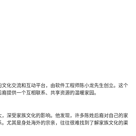
的文化交流和互动平台，由软件工程师陈小龙先生创立。这个
后裔提供一个互相联系、共享资源的温暖家园。
大，深受家族文化的影响。他发现，许多陈姓后裔对自己的家
系。尤其是身处海外的宗亲，往往很难找到了解家族文化的渠
家族的辉煌历史，陈小龙决定利用自己的技术专长，创建这个
更加团结，共同传承家族精神。
哪里？家族中有哪些杰出人物？这些答案都能在网站上找到。
库，全球陈姓族人可以轻松查询自己的家族根源。