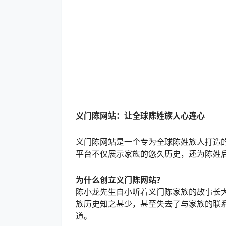
义门陈网站：让全球陈姓族人心连心
义门陈网站是一个专为全球陈姓族人打造
平台不仅展示家族的悠久历史，还为陈姓
为什么创立义门陈网站？
陈小龙先生自小听着义门陈家族的故事长
族历史知之甚少，甚至失去了与家族的联
道。
为了让更多陈姓族人找回家的感觉，了解
网站。他希望通过这个平台，让陈姓族人
义门陈网站能做什么？
1、了解家族历史：义门陈家族的起源在
2、查询族谱信息：通过网站的族谱数据