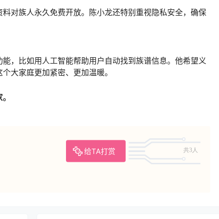
家。
给TA打赏
共3人
资讯
裔散
玄奘西行历险记
贡献。
2023-8-11 9:59:33