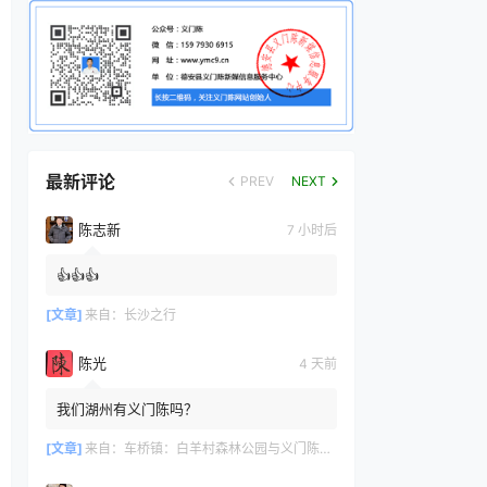
最新评论
PREV
NEXT
陈志新
7 小时后
👍👍👍
[文章]
来自：
长沙之行
陈光
4 天前
我们湖州有义门陈吗？
[文章]
来自：
车桥镇：白羊村森林公园与义门陈文化产业园共绘文旅新篇章