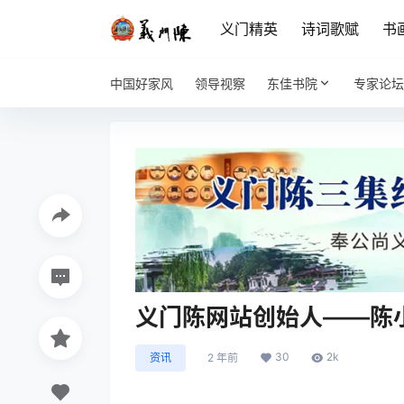
义门精英
诗词歌赋
书
中国好家风
领导视察
东佳书院
专家论坛
义门陈网站创始人——陈
30
2k
资讯
2 年前