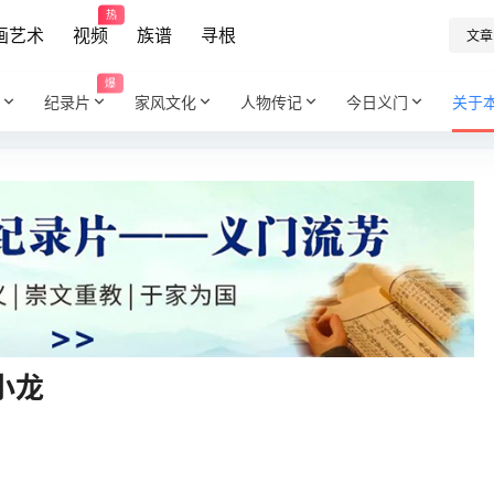
热
画艺术
视频
族谱
寻根
文章
爆
纪录片
家风文化
人物传记
今日义门
关于
小龙