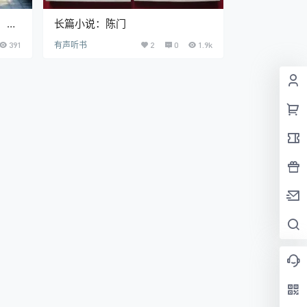
：一
长篇小说：陈门
391
有声听书
2
0
1.9k