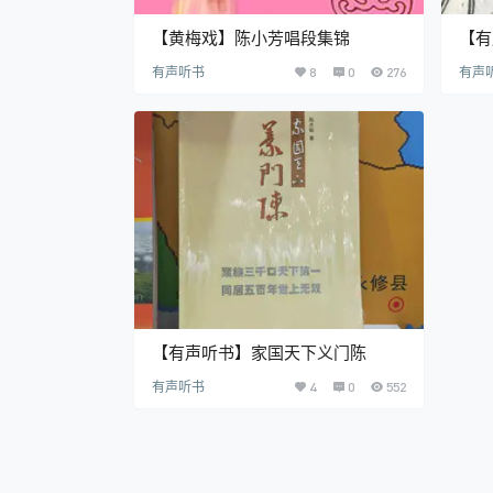
【黄梅戏】陈小芳唱段集锦
【有
有声听书
8
0
276
有声
【有声听书】家国天下义门陈
有声听书
4
0
552