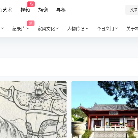
热
画艺术
视频
族谱
寻根
文章
爆
纪录片
家风文化
人物传记
今日义门
关于