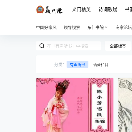
义门精英
诗词歌赋
书
中国好家风
领导视察
东佳书院
专家论坛
全部标签
分类：
有声听书
语音栏目