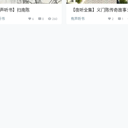
声听书】扫南陈
【夜听全集】义门陈传奇故事
部家族奋斗与诚信孝义的史诗
听书
6
0
260
有声听书
2
1