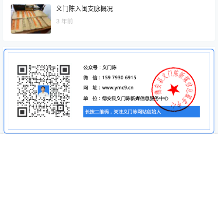
义门陈入闽支脉概况
3 年前
首页
视频
寻根
动态
客服
我的
Copyright © 2026
德安义门陈新媒中心
赣ICP备13006826号
营业执照
查询 17 次，耗时 0.2272 秒