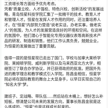
工资增长等方面给予优先考虑。
凭着“质量立校、人才强校、特色兴校、创新活校”的发展战
略，青岛恒星科技学院汇集了一批精干的技术、教育人才
和管理人才。恒星在发挥人才作用的同时，还注重培养人
才。在“恒星”内部努力营造“说老实话，办老实事，做老实
人”的氛围，为人才的发展营造良好的环境和空间。在这样
的氛围中，他们潜心于智能化专用仪器仪表等高新技术产
品的研发、制造和销售，他们工作认真负责，兢兢业业，
为恒星的发展做出了重要贡献。
值得一提的是恒星现已走出了国门，学校与加拿大莱桥学
院、莱姆顿学院、威利斯学院以及马来西亚北方大学，相
继签订了联合办学协议，并已获得政府的批准。把国外先
进的教学理念和教学模式引入学院。陈昌金相信，恒星学
院必将在国际教育的舞台上大显身手，以早日实现自己的
“知名大学”梦。
建班子、定战略、带队伍……然后站在木桶上，想好怎么补
短板，想清楚公司未来的发展方向，董事长陈昌金就是这
么炼成的，“恒星”也是这样成长起来的。