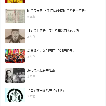
陈氏宗亲网 字辈汇总(全国陈氏辈分一览表)
3 年前
【陈氏】解析 . 颍川陈和义门陈的关系
3 年前
深度分析，义门陈首分108庄的来历
3 年前
近代伟人祖籍与江西
3 年前
全国陈姓宗谱陈姓字辈排行
2 年前