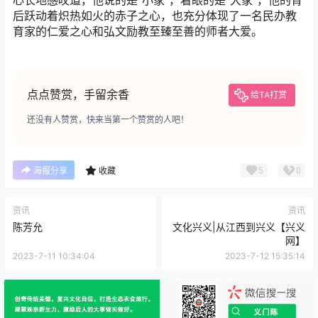
心长地感叹道，他说的是“小家”，着眼的是“大家”，他的背
后跃动着炽热如火的赤子之心，也充分体现了一名民办教
育家的仁爱之心和弘文励教至臻至善的师者大爱。
点点赞赏，手留余香
给TA打赏
还没有人赞赏，快来当第一个赞赏的人吧！
5
0
海报分享
收藏
资讯
资讯
陈芳允
文化兴义|从江西到兴义【兴义
网】
2023-7-11 10:34:04
2023-7-12 15:35:14