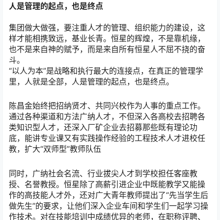
人是管理的起点，也是终点
集团做大做强，要注重人才的管理、组织能力的建设，这
样才能相携致远，基业长青。恒星的辉煌，不是靠机缘，
也不是来自神的赋予，而是来自所有恒星人不屈不挠的奋
斗。
“以人为本”是战略和执行最大的连接点，在真正的管理学
里，人就是全部，人是管理的起点，也是终点。
陈昌金始终把招纳贤才、共同兴校作为人事的重点工作。
通过各种渠道和方法广纳人才，不但深入各高校去招聘各
类知识型人才，还深入厂矿企业去招募那些既有理论功
底，能讲专业课又有实践操作经验的工程技术人才进校任
教，扩大“双师型”教师队伍
同时，广纳社会名流、行业拔尖人才到学校担任客座教
授、名誉教授。恒星除了高薪引进企业中既能教学又能操
作的高技能人才外，还对广大青年教师提出了“先当学生后
做先生”的要求，让他们深入企业车间和学生们一起学习操
作技术。对在技能培训中成绩优异的老师，在职称评聘、