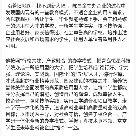
“沿着旧地图，找不到新大陆”，陈昌金在办企业的过程中，
发现国内现有的一些教育模式，不适合企业的用人需求，
所以就想办一所让学生一毕业就能熟练上手、会干和熟练
干的适用性人才的学校，一所学生学得实、技术技能强、
企业用着好、家长信得过、社会声誉高的学校，培养出适
应社会发展和市场需求的学生，让用人单位有适用性人才
可用。
他按照“行校共建、产教融合”的办学模式，把青岛恒星科技
学院办成一所应用型的大学，把学生培养成“德行好、学力
强、理论通、实战勤、国际化”的“五优”人才，德行深厚、
才艺高超的行业精英典范，国家建设的栋梁之才，培养德
智体美劳全面发展的高素质应用型人才，让每个学生都能
充分发挥自己的潜能，创造自己的辉煌，成就幸福人生。
校企合一，强化技能实践，实行工学结合和项目教学，走
产学研一体化的路子，追求高就业率和高质量就业的双高
目标；以市场为主导，对社会守信，创建了校企合一、产
学研一体化全新的办学模式。掌握了真技术真本领，常常
学生还未毕业就被企业“抢夺”一空。