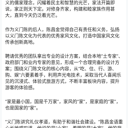
义的儒家理念，闪耀着民主和智慧的光芒，家法开篇即
说，家正则天下定。对修身齐家，构建和睦家族作用甚
大，直到今天仍泛着光芒。
作为义门陈的后人，陈昌金觉得自己有责任和义务，弘扬
以义门陈文化为代表的优秀家风文化，打造中国家风文化
传承创新高地。
聘请优秀的团队拿出专业的设计方案，结合本地“土专家”、
政府部门和业内专家的意见，形成一个合理完备的设计方
案；围绕义门陈文化的核心内容，从“吃、住、行、游、
购、娱”六要素着手，利用声光电技术，采取当代人喜闻乐
见的沉浸式、体验式旅游方式，不断丰富板块内容，提升
游客的体验感。
“家是最小国，国是千万家”，家风的“家”，是家庭的“家”，
也是国家的“家”。
“义门陈讲究礼仪孝道，有助于和谐社会建设。”陈昌金语重