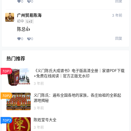
回复
0
0
广州贸易陈海
3 年前
初中
Lv2
陈总👍
回复
0
0
热门推荐
《义门陈氏大成谱书》电子版高清全册｜家谱PDF下载
TOP1
+免费在线阅读｜官方正版无水印
3 年前
义门陈氏：遍布全国各地的家族，各庄始祖的全新起
TOP2
源地揭秘
3 年前
陈姓堂号大全
TOP3
3 年前