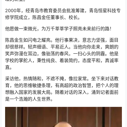
2000年，经青岛市教育委员会批准筹建，青岛恒星科技专
修学院成立，陈昌金任董事长、校长。
他愿做一束微光，为万千莘莘学子照亮未来前行的路！
陈昌金生如闪电之耀亮。他行事果决，意志力坚强，面目
却很慈祥。轻声细语、平易近人。当他向你走来，爽朗的
笑声弥漫在耳边，像骀荡的春风，一扫心头的阴霾。他是
学校的掌舵人，秉性纯良、着装简约，态度平和，真诚率
直。
采访他，热情随和，不遮不掩，像拉家常。坐下来对话教
育，他的思维敏捷条理，有高超的政治智慧，把个人的理
想融入国家的发展大局。随着对话的深入，涌到记者面前
是一个浩瀚的人生世界。