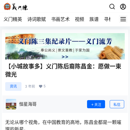
义门精英
诗词歌赋
书画艺术
视频
族谱
寻根
【小城故事多】义门陈后裔陈昌金：愿做一束
微光
5
资讯
3 年前
恒星海哥
关注
私信
无论从哪个视角，在中国教育的高地，陈昌金都是一颗璀
璨的新星。