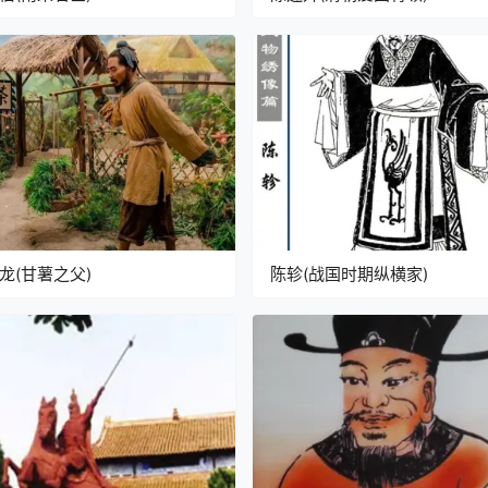
龙(甘薯之父)
陈轸(战国时期纵横家)