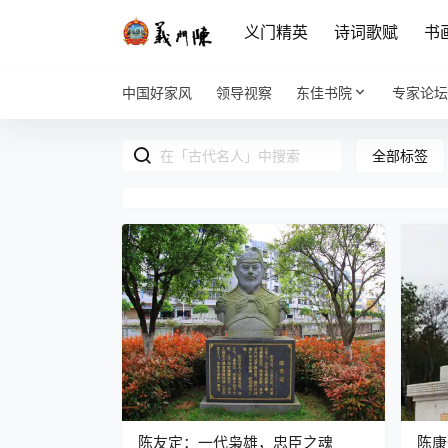
义门精英
诗词歌赋
书
中国好家风
领导视察
东佳书院
专家论坛
全部标签
陈友定：一代枭雄，忠臣之魂
陈康