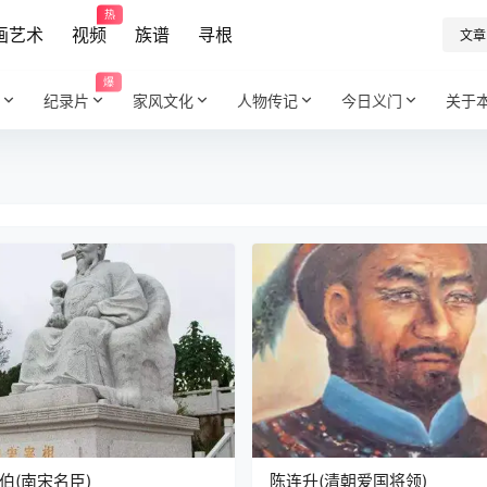
热
画艺术
视频
族谱
寻根
文章
爆
纪录片
家风文化
人物传记
今日义门
关于
伯(南宋名臣)
陈连升(清朝爱国将领)