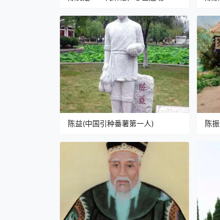
陈益(中国引种番薯第一人)
陈振