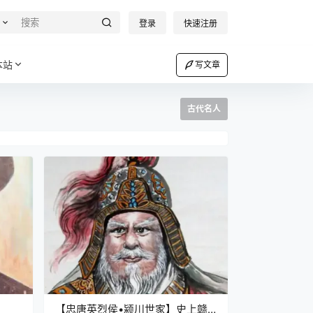
登录
快速注册
本站
写文章
古代名人
【忠唐英烈侯•颍川世家】史上赣