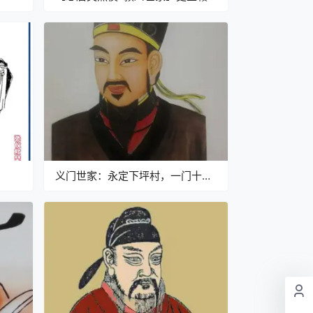
东大地为剿黄巢率兵百万、护国大
将军陈轶，宗亲有印象吗？
义门世家：永定下坪村，一门十博
士