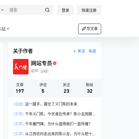
登录
快速注册
本站
写文章
关于作者
关注
私信
网站专员
初中
Lv2
文章
评论
关注
粉丝
197
5
23
32
[话题]
这一握手，握住了义门陈的未来
[文章]
千年义门陈，今天谁在传承？陈小龙用脚
步连接全球陈氏后裔
[文章]
千年義門陳，为什么值得我们一直传播？
[文章]
从江西农村走出来的陈小龙，为什么把十