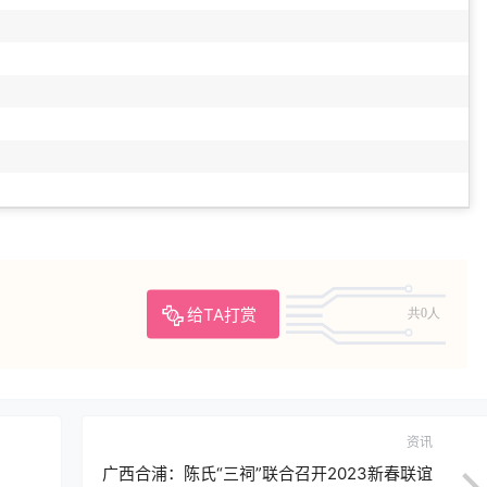
给TA打赏
共0人
资讯
广西合浦：陈氏“三祠”联合召开2023新春联谊