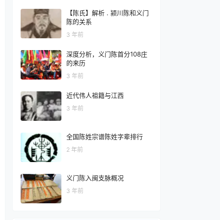
【陈氏】解析 . 颍川陈和义门
陈的关系
3 年前
深度分析，义门陈首分108庄
的来历
3 年前
近代伟人祖籍与江西
3 年前
全国陈姓宗谱陈姓字辈排行
2 年前
义门陈入闽支脉概况
3 年前