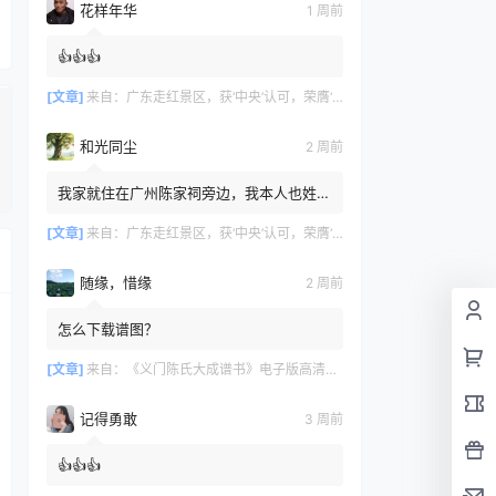
花样年华
1 周前
👍👍👍
[文章]
来自：
广东走红景区，获‘中央’认可，荣膺‘广州文化名片
和光同尘
2 周前
我家就住在广州陈家祠旁边，我本人也姓
陈，但家里没有留存族谱相关记录，我不知
道自己是否也来自义门陈氏。
[文章]
来自：
广东走红景区，获‘中央’认可，荣膺‘广州文化名片
随缘，惜缘
2 周前
怎么下载谱图？
[文章]
来自：
《义门陈氏大成谱书》电子版高清全册｜家谱PDF下载+免费在线阅读｜官方正版无水印
记得勇敢
3 周前
👍👍👍