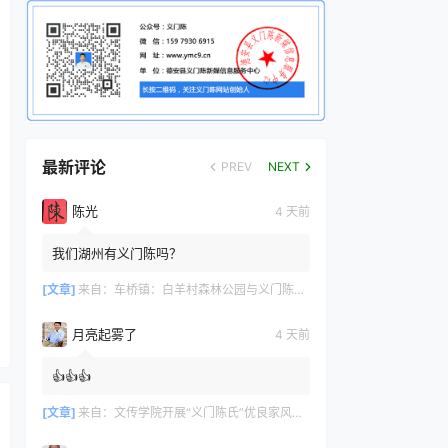
最新评论
PREV
NEXT
陈光
4 天前
我们湖州有义门陈吗？
[文章]
来自：
车桥镇：白羊村森林公园与义门陈文化产业园共绘文旅新篇章
月亮起雾了
4 天前
👍👍👍
[文章]
来自：
文传学院开展“义门陈氏”优良家风研学活动