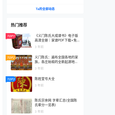
几年时间都给了义门陈？
Ta的全部动态
热门推荐
《义门陈氏大成谱书》电子版
TOP1
高清全册｜家谱PDF下载+免
费在线阅读｜官方正版无水印
3 年前
义门陈氏：遍布全国各地的家
TOP2
族，各庄始祖的全新起源地揭
秘
3 年前
陈姓堂号大全
TOP3
3 年前
陈氏宗亲网 字辈汇总(全国陈
氏辈分一览表)
3 年前