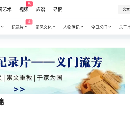
热
画艺术
视频
族谱
寻根
文章
爆
纪录片
家风文化
人物传记
今日义门
关于
锦