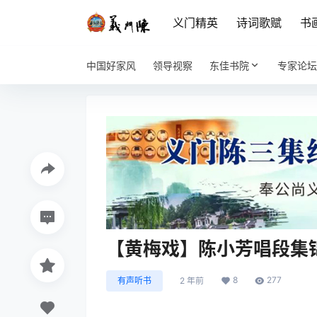
义门精英
诗词歌赋
书
中国好家风
领导视察
东佳书院
专家论坛
【黄梅戏】陈小芳唱段集
8
277
有声听书
2 年前