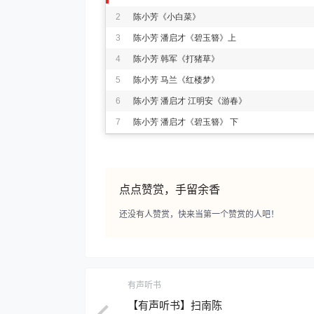
2
陈小芳《小白菜》
3
陈小芳 潘启才《碧玉簪》上
4
陈小芳 韩军《打猪草》
5
陈小芳 马兰《红楼梦》
6
陈小芳 潘启才 江明安《游春》
7
陈小芳 潘启才《碧玉簪》 下
点点赞赏，手留余香
还没有人赞赏，快来当第一个赞赏的人吧！
有声听书
【有声听书】扫南陈