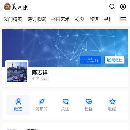
义门精英
诗词歌赋
书画艺术
视频
族谱
寻根
关注Ta
发私信
陈志祥
小学
Lv1
概览
发布的
关注
粉丝
收藏