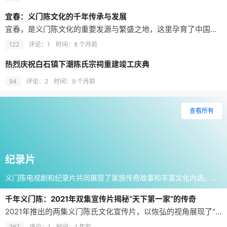
宜春：义门陈文化的千年传承与发展
宜春，是义门陈文化的重要发源与繁盛之地，这里孕育了中国历史上最具规模的大家族典范——义门陈。自唐末聚族而居、宋代“九百口同居三百年”的家族奇迹，到明清以来子孙遍布全国乃至海外，宜春始终是义门陈家风文化、宗族制度与孝义精神的核心根脉所在。今日的宜春，通过义门陈文化故居区建设、家风家训研究、文化节庆活动、族谱整理等多维度推动，使“孝义传家、和…
122
评论：1
时间：
8 个月前
热烈庆祝白石镇下潮陈氏宗祠重建竣工庆典
94
评论：2
时间：
9 个月前
查看所有
纪录片
义门陈电视剧和纪录片共同展现了家族传奇故事和丰富文化内涵。电视剧通过义门陈文化、传奇故事和家谱等元素，让观众深入了解家族传承与发展；纪录片则以真实记录的方式，呈现义门陈家族的生活、工作和精神风貌。
千年义门陈：2021年双集宣传片揭秘“天下第一家”的传奇
2021年推出的两集义门陈氏文化宣传片，以恢弘的视角展现了“中国历史上最大家族”义门陈的千年传奇。该片通过历史文献、遗址实拍和专家访谈，深度解读了义门陈氏“聚族而居390年、历15代不分家”的家族奇迹，再现了唐宋时期“忠孝传家、家风严谨”的华夏文明典范。
267
评论：1
时间：
1 年前