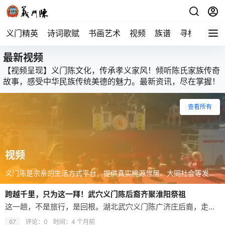
义门精英
诗词歌赋
书画艺术
视频
族谱
寻根
最新视频
【视频呈现】义门陈文化，传承孝义家风！倾听陈氏家族传奇
故事，感受中华民族传统美德的魅力。最新资讯，尽在掌握！
查看所有
视频
义门陈是宗亲的生活方式平台，提供真实桃源世居、大同社会等发现，潮流生活、旅游攻略、美食健身日常、亲友康养生态等你来探索，认识有趣的宗亲明星、企业家、文学家。
跨越千里，只为这一拜！武穴义门陈后裔齐聚淮阳祭祖
这一趟，不是旅行，是回根。湖北武穴义门陈广济庄后裔，走进淮阳，到陈胡公发源地祭祖寻根。一炷香，一声祖训，不忘来路，才有去处。
67
评论：0
时间：
4 个月前