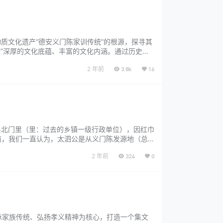
物质文化遗产“德安义门陈家训传统”的根源，探寻其
陈”深厚的文化底蕴、丰富的文化内涵。通过历史资
五杰的卓越贡献与“义门陈”后人办学兴教的传统，
2 年前
3.8k
16
县北门里（里：过去的乡镇一级行政单位），因红巾
 以前，我们一直认为，太泗公是从义门陈发源地（总
江（江州），出生在南昌进贤县北门里（里：过去
2 年前
324
0
承家族传统、弘扬孝义精神为核心，打造一个集文