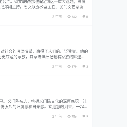
文化名片。省文联敏感地捕捉到这一重大选题，高度
书记郑翔主持。省文联办公室主任、民间文艺家协会
传部长甘姝参加。 参加研讨会的还有：省文史馆
2 年前
362
5
、对社会的深厚情感，赢得了人们的广泛赞誉。他的
历史底蕴的家族，其家谱详细记载着家族的辉煌与
为火巷庄的后裔，深知这份传承的重要性，他立下心
2 年前
379
3
探寻。义门陈杂志，挖掘义门陈文化的深厚底蕴，让
那份强烈的归属感和自豪感。欢迎您的到来，一起揭
： PDF文件版画册方便携带，随时随地查阅，微
2 年前
756
9