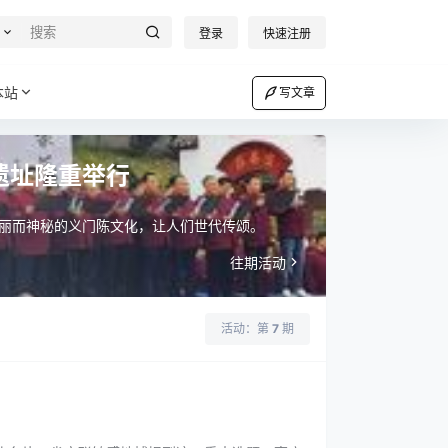
登录
快速注册
本站
写文章
遗址隆重举行
美丽而神秘的义门陈文化，让人们世代传颂。
往期活动
活动：第
7
期