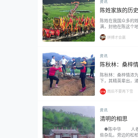
资讯
陈姓家族的历
陈姓在我国众多的
满，封他在陈这个
于国名，还有从其
拼搏才会赢
帝迁都洛阳…...
资讯
陈秋林：桑梓
陈秋林：桑梓情浓为
下，其精英辈出，
赤心义举为民谋富路
雨后不要再下雪
资讯
清明的相思
●陈中华 人老了
些杂乱。旁边的松