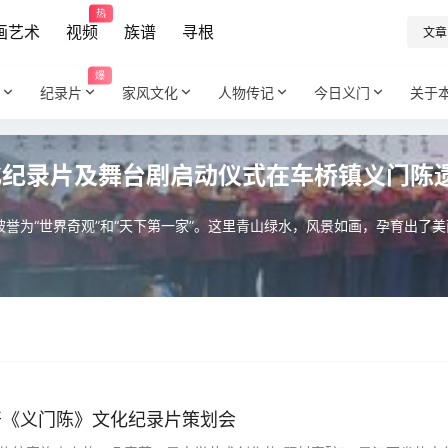
热
画艺术
视频
族谱
寻根
文章
爆
纪录片
家风文化
人物传记
今日义门
关于
化纪录片及舞台剧启动仪式在车桥镇义门陈
誉为“世界奇观”和“天下第一家”。这里青山绿水，风景如画，孕育出了
开《义门陈》文化纪录片策划会