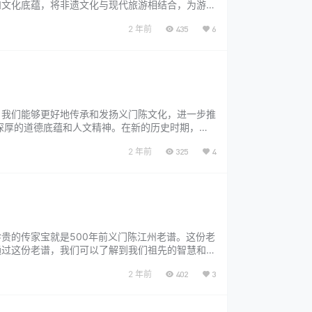
和文化底蕴，将非遗文化与现代旅游相结合，为游客
义门陈旅游集团投资建设，首期建设义门陈家风文
2 年前
435
6
，我们能够更好地传承和发扬义门陈文化，进一步推
深厚的道德底蕴和人文精神。在新的历史时期，我
大数据技术的支持，我们可以更好地挖掘义门陈文
2 年前
325
4
贵的传家宝就是500年前义门陈江州老谱。这份老
通过这份老谱，我们可以了解到我们祖先的智慧和辛
理念，注重家族荣誉和家族团结，相互支持和帮助，
2 年前
402
3