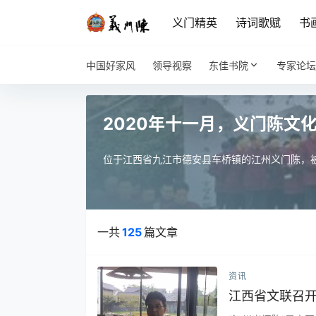
义门精英
诗词歌赋
书
中国好家风
领导视察
东佳书院
专家论坛
2020年十一月，义门陈文
位于江西省九江市德安县车桥镇的江州义门陈，被
一共
125
篇文章
资讯
江西省文联召