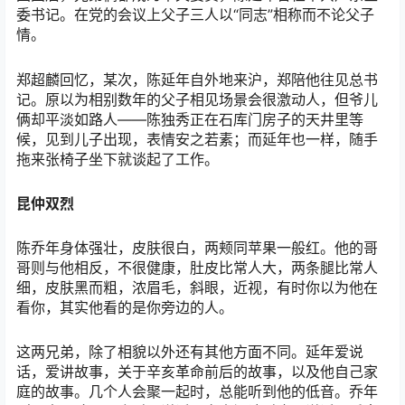
委书记。在党的会议上父子三人以“同志”相称而不论父子
情。
郑超麟回忆，某次，陈延年自外地来沪，郑陪他往见总书
记。原以为相别数年的父子相见场景会很激动人，但爷儿
俩却平淡如路人——陈独秀正在石库门房子的天井里等
候，见到儿子出现，表情安之若素；而延年也一样，随手
拖来张椅子坐下就谈起了工作。
昆仲双烈
陈乔年身体强壮，皮肤很白，两颊同苹果一般红。他的哥
哥则与他相反，不很健康，肚皮比常人大，两条腿比常人
细，皮肤黑而粗，浓眉毛，斜眼，近视，有时你以为他在
看你，其实他看的是你旁边的人。
这两兄弟，除了相貌以外还有其他方面不同。延年爱说
话，爱讲故事，关于辛亥革命前后的故事，以及他自己家
庭的故事。几个人会聚一起时，总能听到他的低音。乔年