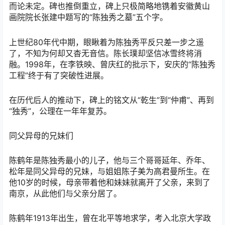
而论未定。碑也推倒重立，碑上只极简略地镌着安徽黄山
画院院长张建中题写的“陈独秀之墓”五个字。
上世纪80年代中期，眼瞅着为陈独秀平反只差一步之遥
了，不知为何却又杳无音信。陈长璞却坚信冰雪终将消
融。1998年，在李铁映、曾庆红的批示下，安庆的“陈独秀
工程”终于有了突破性进展。
在历代后人的推动下，碑上的铭文从“乾生”到“仲甫”、再到
“独秀”，公理在一年年复苏。
同父异母的兄妹们
陈鹤年是陈独秀最小的儿子，他与三个哥哥延年、乔年、
松年是同父异母的兄妹，与姐姐陈子美为高君曼所生。在
他10岁的时候，母亲带着他和妹妹就离开了父亲，来到了
南京，从此他们与父亲分居了。
陈鹤年1913年出生，曾在北平等地求学，考入北京大学政