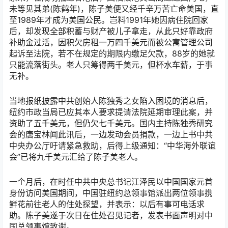
未等见其弟(陈鹤年)，陈子美便又经千辛万苦亡命美国，直
至1989年才成为美国公民。岂料1991年她因病住院回家
后，却发现全部积蓄与财产被儿子拿走，从此只好靠政府
补助金过活，因积欠房租一万四千美元而被公寓管理公司
起诉至法院，若不在规定的期限内缴足欠款，88岁的她就
只能流落街头。老人只筹得两千美元，但杯水车薪，于事
无补。
当地报纸披露中共创始人陈独秀之女陷入困境的消息后，
纽约市政当局已应其本人要求提请法院延期审理此案，并
资助了五千美元，但仍欠七千美元。国内主持陈独秀研究
会的唐宝林闻此讯后，一边发动会员捐款，一边上书中共
中央办公厅吁请紧急救助，后得上级通知：“中华海外联谊
会”已将九千美元汇给了陈子美老人。
一个月后，在时任中共中央总书记江泽民以中国国家元首
身份访问美国期间，中国驻纽约总领事馆派出两位领事携
鲜花前往老人的住处探望，并表示：以后有事可电话求
助。陈子美遂于次日在住处召见记者，发表书面声明对中
国总领事馆致谢。