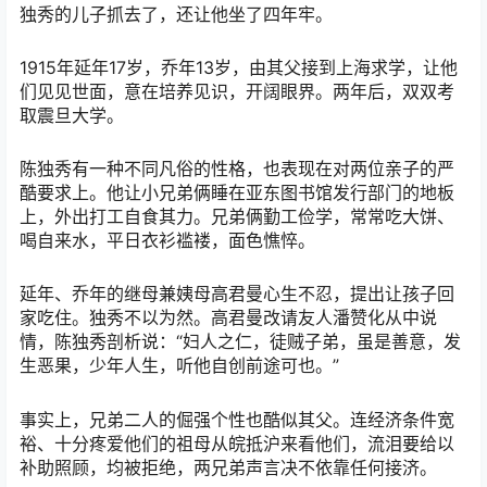
独秀的儿子抓去了，还让他坐了四年牢。
1915年延年17岁，乔年13岁，由其父接到上海求学，让他
们见见世面，意在培养见识，开阔眼界。两年后，双双考
取震旦大学。
陈独秀有一种不同凡俗的性格，也表现在对两位亲子的严
酷要求上。他让小兄弟俩睡在亚东图书馆发行部门的地板
上，外出打工自食其力。兄弟俩勤工俭学，常常吃大饼、
喝自来水，平日衣衫褴褛，面色憔悴。
延年、乔年的继母兼姨母高君曼心生不忍，提出让孩子回
家吃住。独秀不以为然。高君曼改请友人潘赞化从中说
情，陈独秀剖析说：“妇人之仁，徒贼子弟，虽是善意，发
生恶果，少年人生，听他自创前途可也。”
事实上，兄弟二人的倔强个性也酷似其父。连经济条件宽
裕、十分疼爱他们的祖母从皖抵沪来看他们，流泪要给以
补助照顾，均被拒绝，两兄弟声言决不依靠任何接济。