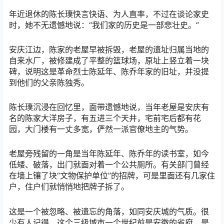
年近退休的陈长璞快言快语、为人直率，不过在谈论家史
时，她不无遗憾地说：“我们家的历史是一部悲壮史。”
安庆江边，陈家的老屋早被拆毁，老屋的遗址归属当地的
自来水厂，被修建成了平整的篮球场，原址上竖立着一块
碑，说明这是革命烈士陈延年、陈乔年家的旧址，并没提
到他们的父亲陈独秀。
陈长璞沉浸在回忆里，面带遗憾地说，当年老屋是安庆有
名的陈家大洋房子，有五进三个天井，宅前宅后都有花
园，大门楼有一丈多宽，俨然一派官僚地主的气势。
老屋旁残留的一角是当年陈延年、陈乔年的读书室，如今
低矮、破落，出门就面对着一个公共厕所。有关部门曾经
在墙上镶了块“文物保护单位”的招牌，可是里面还有几家住
户，住户们就悄悄地把牌子拆了。
这是一个被忽略、被遗忘的角落，如同安庆城的气质。很
少有人记得，这个三级城市一个世纪前是安徽的省府，是