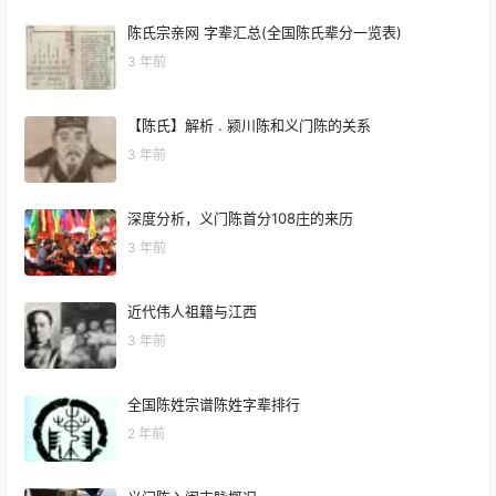
陈氏宗亲网 字辈汇总(全国陈氏辈分一览表)
3 年前
【陈氏】解析 . 颍川陈和义门陈的关系
3 年前
深度分析，义门陈首分108庄的来历
3 年前
近代伟人祖籍与江西
3 年前
全国陈姓宗谱陈姓字辈排行
2 年前