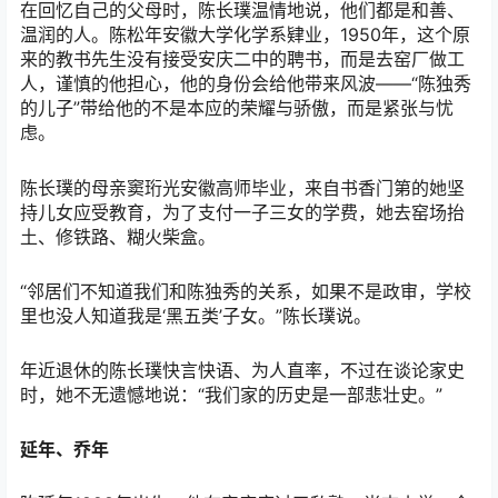
在回忆自己的父母时，陈长璞温情地说，他们都是和善、
温润的人。陈松年安徽大学化学系肄业，1950年，这个原
来的教书先生没有接受安庆二中的聘书，而是去窑厂做工
人，谨慎的他担心，他的身份会给他带来风波——“陈独秀
的儿子”带给他的不是本应的荣耀与骄傲，而是紧张与忧
虑。
陈长璞的母亲窦珩光安徽高师毕业，来自书香门第的她坚
持儿女应受教育，为了支付一子三女的学费，她去窑场抬
土、修铁路、糊火柴盒。
“邻居们不知道我们和陈独秀的关系，如果不是政审，学校
里也没人知道我是‘黑五类’子女。”陈长璞说。
年近退休的陈长璞快言快语、为人直率，不过在谈论家史
时，她不无遗憾地说：“我们家的历史是一部悲壮史。”
延年、乔年