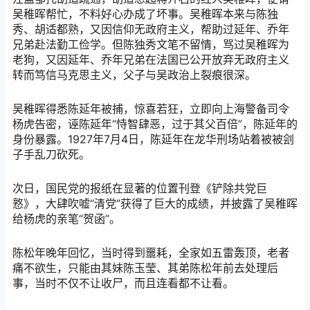
吴稚晖帮忙，不料好心办成了坏事。吴稚晖本来与陈独
秀、胡适都熟，又因信仰无政府主义，帮助过延年、乔年
兄弟赴法勤工俭学。但陈独秀文笔不留情，骂过吴稚晖为
老狗，又因延年、乔年兄弟在法国已公开放弃无政府主义
转而笃信马克思主义，父子与吴政治上裂痕很深。
吴稚晖得悉陈延年被捕，惊喜若狂，立即向上海警备司令
杨虎告密，诬陈延年“恃智肆恶，过于其父百倍”，陈延年的
身份暴露。1927年7月4日，陈延年在龙华刑场站着被被刽
子手乱刀砍死。
次日，国民党的报纸在显著的位置刊登《铲除共党巨
憝》，大肆吹嘘“清党”获得了巨大的成绩，并披露了吴稚晖
给杨虎的亲笔“贺函”。
陈松年晚年回忆，当时得到噩耗，全家如五雷轰顶，老者
痛不欲生，只能由其妹陈玉莹、其弟陈松年前去处理后
事，当时不仅不让收尸，而且连看都不让看。