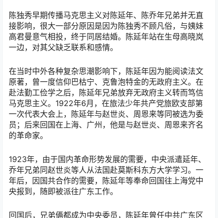
陈独秀早期传播马克思主义对陈延年、陈乔年兄弟并无直
接影响，很大一部分原因是因为陈独秀不顾凡俗，与姨妹
高君曼意气相投，终于同居结婚。陈延年站在生母高晓岚
一边，对其父缺乏联系和感情。
在当时中外各种复杂思潮影响下，陈延年因为能阅读法文
原著，曾一度信仰巴枯宁、克鲁泡特金的无政府主义。在
赴法勤工俭学之后，陈延年兄弟放弃无政府主义转而笃信
马克思主义。1922年6月，在旅法少年共产党旅欧支部第
一次代表大会上，陈延年与赵世炎、周恩来等同被选为委
员；后来回国在上海、广州，他是与赵世炎、周恩来齐名
的革命家。
1923年，由于国内革命形势发展的需要，中央派遣延年、
乔年兄弟同赵世炎等人从法国赴莫斯科东方大学学习。一
年后，因国共合作的需要，陈延年等奉命回国往上海党中
央报到，随即被派往广东工作。
回国后，兄弟俩都成为中央委员，陈延年曾任中共广东区