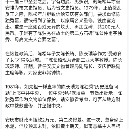
十一届三中全会之后，学有功底、见多识广的陈松年才被
安排为市文史馆员，后为省文史馆员。1979年，正值拨乱
反正之际，陈松年斗胆致信给安庆有关部门，要求重修陈
独秀墓，很快得到了答复：以家属名义重修，钱由官方
出。重垒一座如百姓无异的坟头、再加立碑，共200元人
民币。于是有了陈独秀在故土的第二方石碑“陈公仲甫字独
秀、母高太夫人合葬之墓”。
在恢复政策后，陈松年子女陈长琦、陈长璞等作为“受教育
子女”才得以返城。子陈长琦现为合肥工业大学教授。陈长
璞泼辣、开朗，曾任安庆文物管理局副局长、安庆侨联副
主席等职，对家史非常钟情。
1981年，如先祖一样直率的陈长璞为陈独秀“历史遗留问
题”上书中共中央，一位中央领导就坟墓一节做出批示：陈
独秀墓作为文物单位保护，请安徽省考虑，可否从地方财
政中拨款重修，并望报中央。
安庆市财政再拨款2万元，第二次修墓。这一次，墓身砌上
水泥，但坟顶却未封，依旧黄土朝天，似寓意墓主人盖棺