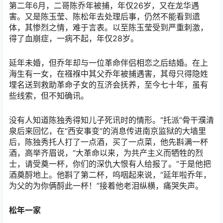
第二年6月，二哥陈乔年被捕，年仅26岁，又在龙华遇
害。又是陈玉莹、陈松年去处理后事，仍然不能看到遗
体，其惨烈之情，难于言表。以至陈玉莹受到严重刺激，
得了血崩症，一病不起，年仅28岁。
延年未婚，但乔年却与一位革命伴侣相恋之后结婚。在上
海生有一女，在襁褓中其父乔年被捕遇害，其母只得隐姓
埋名送到救助革命子女的互济会抚养，至今七十年，虽有
些线索，但不知确讯。
没有人知道陈独秀得知儿子死讯时的情形。“托派”骨干濮清
泉后来回忆，在“西安事变”的消息传进南京监狱的大墙里
后，陈独秀托人打了一点酒，买了一点菜，他先斟满一杯
酒，高举齐眉说，“大革命以来，为共产主义而牺牲的烈
士，请受奠一杯，你们的深仇大恨有人给报了。”于是他把
酒奠酹地上。他斟了第二杯，呜咽起来说，“延年啦乔年，
为父的为你俩酹此一杯！”接着他老泪纵横，痛哭失声。
松年一家