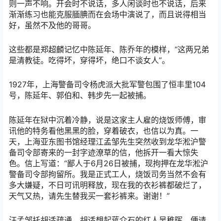
则一声不响。开会时不说话，多人闲谈时也不说话，后来
渐渐练习也能克服腼腆而在会场中演说了，而且说得相当
好，虽然不及他的哥哥。
这些都是郑超麟记忆中陈延年、陈乔年的模样，“这两兄弟
是清教徒。吃得坏，穿得坏，绝口不谈女人”。
1927年，上海警备司令杨虎派大批军警包围了恒丰里104
号，陈延年、郭伯和、韩步先一起被捕。
陈延年在狱中沉着冷静，说是这家主人雇的烧饭师傅，审
讯他的特务看他黑黑的脸，穿着破衣，也信以为真。一
天，上海亚东图书馆经理江孟邹先生突然收到龙华淞沪警
备司令部寄来的一封字迹潦草的信，他拆开一看大惊失
色。信上写道：“鄙人于6月26日被捕，现拘押在龙华淞沪
警备司令部拘留所。我是正式工人，烧饭司务当然不会有
多大嫌疑，不日可讯明释放，现在我的衣衫裤都破烂了，
天气又热，请先生替我买一套衫裤来。谢谢！”
汪孟邹托胡适疏通，胡适想起蒋介石的红人吴稚晖，便请