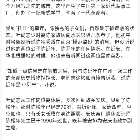
个开风气之先的城市，这里产生了中国第一家近代军事工
厂，创办了一批新式学堂，孕育了一代革命者。
受到“托匪”的牵连，陈独秀的子女们，自然处于被遮蔽的状
态。叶尚志少时离陈家故居南水关只隔几条巷子，他初中
时虽偶然听说陈独秀蹲在南京“模范监狱”的消息，但没听说
过他的两位公子陈延年、陈乔年的任何情况。在延安、在
华北根据地的时候，他也未曾听闻过这两位昆仲英烈。
“知道一点信息是在解放之后，曾与陈延年在广州一起工作
的革命历史博物馆馆长、老同志徐彬如直接告诉我，说陈
延年是‘小列宁’”，叶说。
叶尚志从工作岗位离休后，多次回到故乡安庆，见到了陈
松年。那时陈松年已经是79岁，骨折卧床，家徒四壁，空
空如也，只有长女长璞在身边照顾。安庆窑厂退休会计师
陈松年先生已于1990年过世，晚年被安排为安庆市政协副
主席。