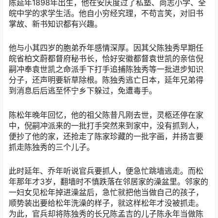
陈延年1898年出生，他在安庆度过了私塾、尚志小学、全
皖中学的求学生活。他自小穷经究理，不苟言笑，对旧书
掌故、新书知识都有兴趣。
他与小其四岁的胞弟乔年感情深厚。因其父陈独秀早期任
皖省柏文蔚都督府秘书长，恰好安徽都督袁世凯的亲信倪
嗣冲奉袁世凯之命派手下打手追捕陈独秀等一批进步知识
分子，还声明要斩草除根。陈独秀逃亡日本，延年兄弟得
到消息后后逃至怀宁乡下躲过，免遭毒手。
陈松年晚年回忆，他的祖父陈昔凡刚去世，灵柩还停在家
中，倪嗣冲派来的一批打手突然来到家中，没有抓到人，
便抄了他的家，还抢走了陈家珍藏的一批字画，并扬言要
抓走陈独秀的三个儿子。
此时延年、乔年听说官兵要抓人，便急忙跳墙逃走。而松
年那年才3岁，翻墙时不慎跌落在邻居家的澡盆里。邻家的
一妇女见松年掉进澡盆后，急忙就把他当做自己的孩子，
顺势装出要给松年洗澡的样子，就这样松年才没被抓走。
为此，官兵却将陈独秀的长兄陈孟吉的儿子陈永年当做陈