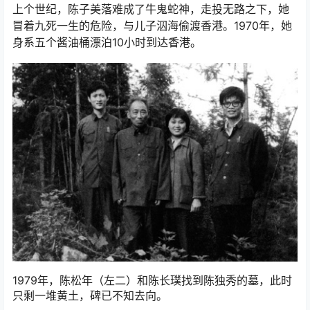
上个世纪，陈子美落难成了牛鬼蛇神，走投无路之下，她
冒着九死一生的危险，与儿子泅海偷渡香港。1970年，她
身系五个酱油桶漂泊10小时到达香港。
1979年，陈松年（左二）和陈长璞找到陈独秀的墓，此时
只剩一堆黄土，碑已不知去向。