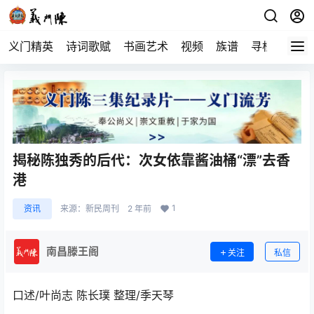
义门精英
诗词歌赋
书画艺术
视频
族谱
寻根
揭秘陈独秀的后代：次女依靠酱油桶“漂”去香
港
1
资讯
来源：
新民周刊
2 年前
南昌滕王阁
关注
私信
口述/叶尚志 陈长璞 整理/季天琴