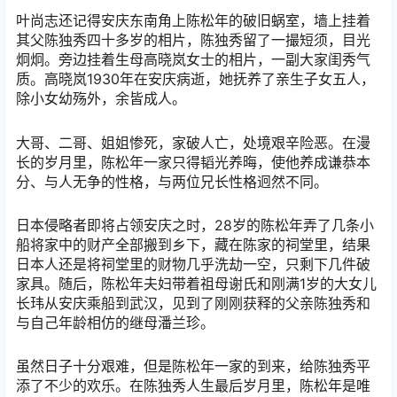
叶尚志还记得安庆东南角上陈松年的破旧蜗室，墙上挂着
其父陈独秀四十多岁的相片，陈独秀留了一撮短须，目光
炯炯。旁边挂着生母高晓岚女士的相片，一副大家闺秀气
质。高晓岚1930年在安庆病逝，她抚养了亲生子女五人，
除小女幼殇外，余皆成人。
大哥、二哥、姐姐惨死，家破人亡，处境艰辛险恶。在漫
长的岁月里，陈松年一家只得韬光养晦，使他养成谦恭本
分、与人无争的性格，与两位兄长性格迥然不同。
日本侵略者即将占领安庆之时，28岁的陈松年弄了几条小
船将家中的财产全部搬到乡下，藏在陈家的祠堂里，结果
日本人还是将祠堂里的财物几乎洗劫一空，只剩下几件破
家具。随后，陈松年夫妇带着祖母谢氏和刚满1岁的大女儿
长玮从安庆乘船到武汉，见到了刚刚获释的父亲陈独秀和
与自己年龄相仿的继母潘兰珍。
虽然日子十分艰难，但是陈松年一家的到来，给陈独秀平
添了不少的欢乐。在陈独秀人生最后岁月里，陈松年是唯