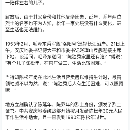
一陪伴左右的儿子。
解放后，由于其父身份和其他复杂因素，延年、乔年两位
烈士的名字也不为人知，松年一家处境没有什么变化，甚
至生活也无法维持。
1953年2月，毛泽东乘军舰“洛阳号”巡视长江沿岸。21日上
午，安庆地委书记傅大章和市委书记赵瑾山登舰迎接主席
下地。谈话间，毛泽东遂问：“陈独秀家里还有谁？”傅说：
“有个儿子陈松年，在窑厂做工，生活比较困难。”
当得知陈松年尚在此地生活且曾卖房以维持生计时，最高
领袖颇不以为然，说：“陈独秀后人有生活困难，可以照顾
嘛！”
地方立刻确认了陈延年、陈乔年的烈士身份，颁发了烈士
证书。中共安庆地委统战部开始按月发给陈松年30元人民
币作生活补助金，且一直发到1990年陈松年过世。