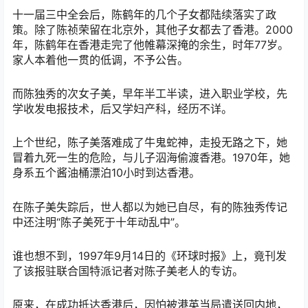
十一届三中全会后，陈鹤年的几个子女都陆续落实了政
策。除了陈祯荣留在北京外，其他子女都去了香港。2000
年，陈鹤年在香港走完了他帷幕深掩的余生，时年77岁。
家人本着他一贯的低调，不予公告。
而陈独秀的次女子美，早年半工半读，进入职业学校，先
学收发电报技术，后又学妇产科，经历不详。
上个世纪，陈子美落难成了牛鬼蛇神，走投无路之下，她
冒着九死一生的危险，与儿子泅海偷渡香港。1970年，她
身系五个酱油桶漂泊10小时到达香港。
在陈子美失踪后，世人都以为她已自尽，有的陈独秀传记
中还注明“陈子美死于十年动乱中”。
谁也想不到，1997年9月14日的《环球时报》上，竟刊发
了该报驻联合国特派记者对陈子美老人的专访。
原来，在成功抵达香港后，因怕被港英当局遣送回内地，