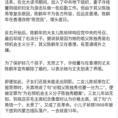
法系，在北大读书期间，加入了中共地下组织，妻子许桂
馨则组织妇女为游击队做一些后勤工作。但由于其父陈独
秀等复杂原因，陈鹤年不为各方所容，后远走香港。陈鹤
年在香港改称“陈哲民”，埋头度日。
反右开始后，陈鹤年的大女儿陈祯祥响应党中央的号召，
最后却成了右派分子。据说就是因为她的祖父陈独秀是右
倾机会主义分子，其父陈鹤年又在香港，有里通境外之
嫌。
为了保护好几个孩子，无奈之下，许桂馨与在香港的丈夫
陈鹤年宣布解除了婚约，以表示她与丈夫划清了界限。
即便如此，子女们还是未能走出阴影。二女儿陈祯荣在汇
报思想时，天真地说了句“对祖父陈独秀也要一分为二”，便
被定罪为“为右倾机会主义分子陈独秀翻案”。三女儿年幼无
知，到商店买毛主席纪念像章时认为价格太高，说了句“六
角钱一个，太贵了”，又成了反革命。小儿子祯祺1968年被
下放到内蒙古插队落户，一去就是13年。