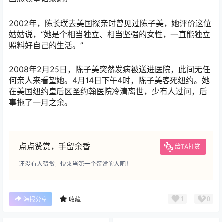
2002年，陈长璞去美国探亲时曾见过陈子美，她评价这位
姑姑说，“她是个相当独立、相当坚强的女性，一直能独立
照料好自己的生活。”
2008年2月25日，陈子美突然发病被送进医院，此间无任
何亲人来看望她。4月14日下午4时，陈子美客死纽约。她
在美国纽约皇后区圣约翰医院冷清离世，少有人过问，后
事拖了一月之余。
点点赞赏，手留余香
给TA打赏
还没有人赞赏，快来当第一个赞赏的人吧！
1
0
海报分享
收藏