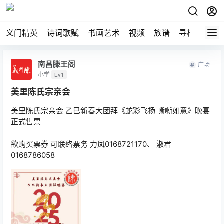
义门精英
诗词歌赋
书画艺术
视频
族谱
寻根
南昌滕王阁
广场
小学
Lv1
美里陈氏宗亲会
美里陈氏宗亲会 乙巳新春大团拜《蛇彩飞扬 嘶嘶如意》晚宴
正式售票
欲购买票券 可联络票务 力凤0168721170、 淑君
0168786058