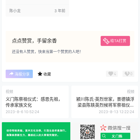
化。在纪念日活动中，陈氏子孙
共同祭祖、聚餐、唱族歌等，增
陈小龙
3 年前
强了家族凝聚力和认同感，也促
进了族人的团结和和谐。
点点赞赏，手留余香
给TA打赏
还没有人赞赏，快来当第一个赞赏的人吧！
4
0
海报分享
收藏
视频
视频
义门陈祭祖仪式：感恩先祖，
颍川陈氏·英烈世家，景德镇浮
传承家族文化
梁县陈轶英烈候将军祭祖仪式
庆典活动
2023-8-6 10:52:24
2023-8-13 12:22:24