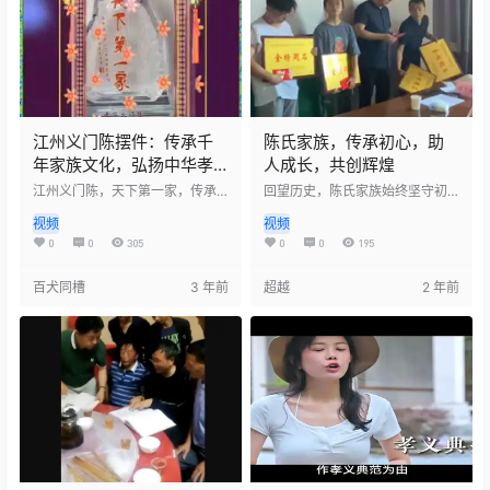
族昌盛！
门陈家族的独特魅力和影响力，
以及他们对于一个民族、一个国
家的重要性。同时，这部电视剧
也将呈现义门陈家族在现代社会
的传承和发…
江州义门陈摆件：传承千
陈氏家族，传承初心，助
年家族文化，弘扬中华孝
人成长，共创辉煌
义精神
江州义门陈，天下第一家，传承
回望历史，陈氏家族始终坚守初
千年家族文化，弘扬中华孝义精
心，助后辈成长。未来，陈家人
视频
视频
神。此摆件以义门陈家族建筑为
将继续传承家族的优良传统，努
原型，古色古香，尽显传统之
力创造新的辉煌。他们将不负使
0
0
305
0
0
195
美。置于家中，寓意吉祥，传承
命，帮助更多的人，展现出陈氏
家族荣耀，彰显文化底蕴。赠予
家族的担当和爱心。让我们共同
百犬同槽
3 年前
超越
2 年前
亲朋好友，传递情谊，共同珍视
期待陈氏家族在未来的日子里，
家族情怀。
为更多的人带来更多的帮助和温
暖。