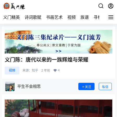
义门精英
诗词歌赋
书画艺术
视频
族谱
寻根
义门陈：唐代以来的一族辉煌与荣耀
4
视频
来源：
知乎
2 年前
平生不会相思
关注
私信