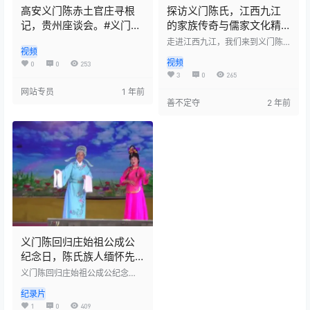
高安义门陈赤土官庄寻根
探访义门陈氏，江西九江
记，贵州座谈会。#义门陈
的家族传奇与儒家文化精
#百犬同槽
神
走进江西九江，我们来到义门陈
视频
氏，这是一个在家族文化史上留
视频
下传奇的家族。他们以孝义治
0
0
253
家，传承了三百余年，被誉为“天
3
0
265
下第一家”。义门陈氏注重家族凝
网站专员
1 年前
聚力和亲情，孝顺父母、尊敬长
善不定夺
2 年前
辈、团结兄弟、爱护子女，成为
家族传承的核心价值观。他们以
儒家文化为精神内核，倡导忠孝
传家、诗书启智、勤俭持家等优
秀传统家庭教育理念，使得家族
人才辈出，成为历史上一个独特
的文化现象。来到这里，让我们
一起感受这个家族的传奇故事和
深厚的…
义门陈回归庄始祖公成公
纪念日，陈氏族人缅怀先
祖，感恩家业
义门陈回归庄始祖公成公纪念
日，陈氏族人缅怀先祖，感恩家
纪录片
业。他们敬仰先祖的功德，传承
家族的优良传统，弘扬中华文
1
0
409