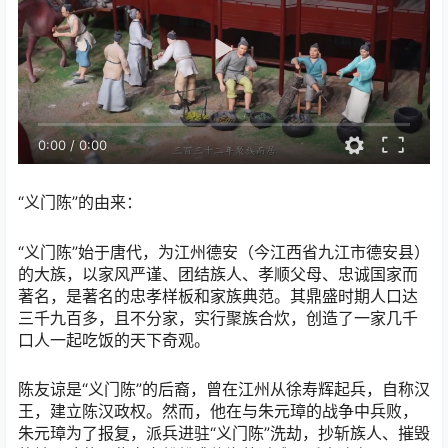
0:00
/
0:00
“义门陈”的由来：
“义门陈”始于唐代，为江州德安（今江西省九江市德安县）
的大族，以家风严谨、团结族人、孝顺父母、忠诚国家而
著名，是著名的忠孝样板和家族典范。其鼎盛时期人口达
三千九百多，且不分家，实行聚族合炊，创造了一家几千
口人一起吃饭的天下奇观。
陈友谅是“义门陈”的后裔，曾在江州从徐寿辉起兵，自称汉
王，建立陈汉政权。然而，他在与朱元璋的战争中兵败，
朱元璋为了报复，派兵进驻“义门陈”洗劫，抄斩族人、摧毁