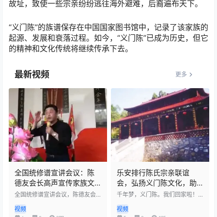
故址，致使一些宗亲纷纷逃往海外避难，后裔遍布天下。
“义门陈”的族谱保存在中国国家图书馆中，记录了该家族的
起源、发展和衰落过程。如今，“义门陈”已成为历史，但它
的精神和文化传统将继续传承下去。
最新视频
更多
全国统修谱宣讲会议：陈
乐安排行陈氏宗亲联谊
德友会长高声宣传家族文
会，弘扬义门陈文化，助
化传承
力家乡发展。
全国统修谱宣讲会议，陈德友会
千年梦，义门陈。我们回家啦！
长发表高声宣传演讲。他强调了
在这个激动人心的时刻，乐安排
视频
视频
家谱的重要性和价值，以及修谱
行陈氏宗亲联谊会一行，满怀着