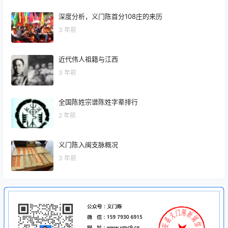
深度分析，义门陈首分108庄的来历
3 年前
近代伟人祖籍与江西
3 年前
全国陈姓宗谱陈姓字辈排行
2 年前
义门陈入闽支脉概况
3 年前