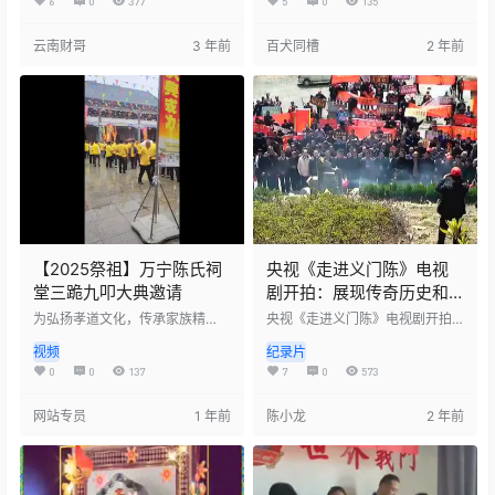
的意义和作用。他呼吁广大族人
对家乡的热爱和对先祖的敬仰，
6
0
377
5
0
135
积极参与，共同传承家族文化，
回到了我们的家乡。 陈氏家族源
弘扬中华优秀传统文化。此次会
于义门陈，自先祖以来，一直秉
云南财哥
3 年前
百犬同槽
2 年前
议旨在推动全国范围内的家谱修
承着“义门陈”的家族传统和文化精
缮工作，促进家族文化的传承和
神。如今，乐安排行陈氏宗亲联
发展。 新版：纸质版谱书，点击
谊会为了弘扬家族文化和先祖精
立即购买 电子版：点击 在线阅读
神，组成了一支代表团，回到家
乡，与广大宗亲们欢聚一堂，共
同追忆义门陈的历史渊源和传
承。 此次回家，我们不仅带来了
对先祖的敬意和对家族的热爱，
还…
【2025祭祖】万宁陈氏祠
央视《走进义门陈》电视
堂三跪九叩大典邀请
剧开拍：展现传奇历史和
家族文化
为弘扬孝道文化，传承家族精
央视《走进义门陈》电视剧开拍
神，万宁市陈氏宗亲将于2025年
仪式回放，这部电视剧将展现义
视频
纪录片
4月7日在万宁陈氏祠堂举行隆重
门陈家族的传奇历史和家族文
的祭祖跪拜活动。仪式包括敬献
化。在开拍仪式上，主创团队和
0
0
137
7
0
573
祭品、上香叩拜、恭读祭文、集
演员们齐聚一堂，共同见证了这
体三跪九叩等传统环节，表达对
个重要时刻。这部电视剧将以义
网站专员
1 年前
陈小龙
2 年前
先祖的崇敬与感恩。活动旨在增
门陈家族为背景，展现他们的家
强宗亲凝聚力，延续优良家风，
族文化和传统，以及他们在历史
促进家族团结。诚邀各地陈氏族
长河中的重要地位和作用。通过
人共襄盛举，缅怀祖德，祈福家
这部电视剧，观众们将了解到义