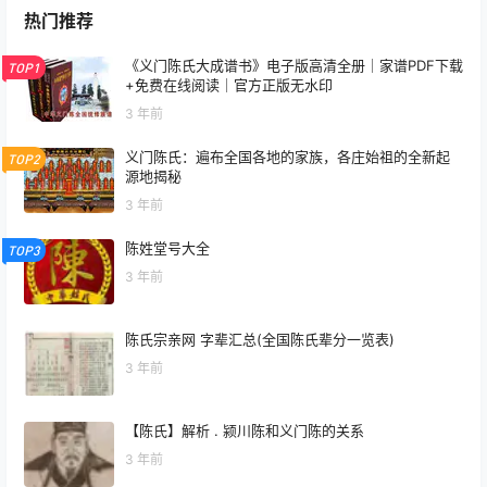
热门推荐
《义门陈氏大成谱书》电子版高清全册｜家谱PDF下载
TOP1
+免费在线阅读｜官方正版无水印
3 年前
义门陈氏：遍布全国各地的家族，各庄始祖的全新起
TOP2
源地揭秘
3 年前
陈姓堂号大全
TOP3
3 年前
陈氏宗亲网 字辈汇总(全国陈氏辈分一览表)
3 年前
【陈氏】解析 . 颍川陈和义门陈的关系
3 年前