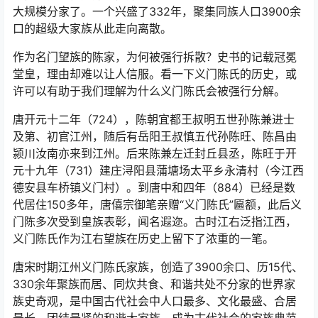
嘉祐七年（1062），由文彦博、包拯等大臣建议，义门陈
氏分析居住，宋仁宗采纳了这一建议，以陈氏孝义太盛，
散至各地作忠孝典范，教化民风为由，拆散了义门陈氏，
并派人监护分析。最终将义门陈人分迁全国72个州郡
（144县），分析大小291庄（另加43官庄共334庄）。从
此，一门繁衍成万户，万户皆为新义门。这应该是史上最
大规模分家了。一个兴盛了332年，聚集同族人口3900余
口的超级大家族从此走向离散。
作为名门望族的陈家，为何被强行拆散？史书的记载冠冕
堂皇，理由却难以让人信服。看一下义门陈氏的历史，或
许可以有助于我们理解为什么义门陈氏会被强行分解。
唐开元十二年（724），陈朝宜都王叔明五世孙陈兼进士
及第、初官江州，随后有岳阳王叔慎五代孙陈旺、陈昌由
颍川汝南亦来到江州。后来陈兼左迁封丘县丞，陈旺于开
元十九年（731）建庄浔阳县蒲塘场太平乡永清村（今江西
德安县车桥镇义门村）。到唐中和四年（884）已经是数
代居住150多年，唐僖宗御笔亲赠“义门陈氏”匾额，此后义