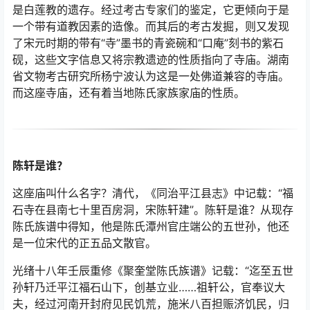
用。
位于高坡处的造像是一个争论的焦点。它最初被人们认为
是白莲教的遗存。经过考古专家们的鉴定，它更倾向于是
一个带有道教因素的造像。而其后的考古发掘，则又发现
了宋元时期的带有“寺”墨书的青瓷碗和“口庵”刻书的紫石
砚，这些文字信息又将宗教遗迹的性质指向了寺庙。湖南
省文物考古研究所杨宁波认为这是一处佛道兼容的寺庙。
而这座寺庙，还有着当地陈氏家族家庙的性质。
陈轩是谁？
这座庙叫什么名字？清代，《同治平江县志》中记载：“福
石寺在县南七十里百房洞，宋陈轩建”。陈轩是谁？从现存
陈氏族谱中得知，他是陈氏潭州官庄端公的五世孙，他还
是一位宋代的正五品文散官。