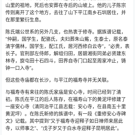
地。陈轩晚年致仕，去了徐州，也葬在了徐州，远离了故
土。他的儿子也留在了徐州，直到他的孙辈陈敬孙在晚年
才又重新回到了湖南。
不知是什么缘故，二十世的陈太烈来到了大湖坪这片祖居
之地，并重建了福寿寺，使之成为陈氏家族的一个祭祀
地。一直到晚年，陈太烈与他的妻子郝氏都居住在这个深
山里的祖地，死后也安葬在寺后的山坡上。他的儿子陈宗
传则离开了这个地方，去往了山下平江南乡石圳居住，并
在那里繁衍生息。
陈氏端公世系的另外几支，也热衷于修寺。据族谱记载，
“仲嗣，国学生，配骆氏，夫妇葬朱山觜，生泰士，原名泰
清字儒林，国学生，配江氏，居河西修白云寺”，“必贵，表
长子。官刑部左侍郎，解组归田，居碧湘街同弟必贤建东
林寺，旋屯田十石四斗，田界自寺门口起至周家冲止，铸
钟一口入寺”。
但这些寺庙都在长沙，与平江的福寿寺并无关联。