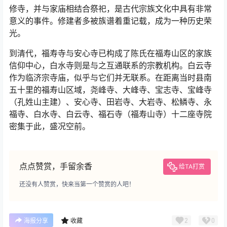
与福寿寺有来往的陈氏家庙是安心寺，时间已经到了清
初。陈氏在平江的后人陈存，在福寿山下的黄泥坪修建了
一座安心寺（清同治平江县志载：安心寺，在县南五十里
黄泥坪）。在陈氏新修的族谱中，有一段《重修安心寺碑
文》记载。其中提到“又于福寿寺迎释子如日禅师来居此
寺，以师事之”、“戊子岁又于白水寺迎释子昆明居此”。
修寺，并与家庙相结合祭祀，是古代宗族文化中具有非常
意义的事件。修建者多被族谱着重记载，成为一种历史荣
光。
到清代，福寿寺与安心寺已构成了陈氏在福寿山区的家族
信仰中心，白水寺则是与之互通联系的宗教机构。白云寺
作为临济宗寺庙，似乎与它们并无联系。在距离当时县南
五十里的福寿山区域，尧峰寺、大峰寺、宝志寺、宝峰寺
（孔姓山主建）、安心寺、田岩寺、大岩寺、松鳞寺、永
福寺、白水寺、白云寺、福石寺（福寿山寺）十二座寺院
密集于此，盛况空前。