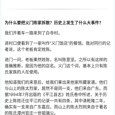
葬”。墓前散落的残碑，上面有残损的碑文，依稀可见“住狮
蹲”“配郝氏”等文字。这里确是陈太烈夫妇的合葬墓。家族
墓的发现明确了这座遗址就是福寿寺，但仍有其他疑点。
二十世陈太烈重新整修了福寿寺
，但最初修建福寿寺的是
否是五世祖陈轩，依然待考。我们在家谱中所能找到的，
是关于陈轩在徐州做官，并葬于徐州的文献记录。
为什么要把义门陈家拆散？历史上发生了什么大事件？
我们开着车一路来到了白寺村。
进村口便看到了一家叫作“义门饭店”的餐馆。我对同行的记
者说，这个老板肯定姓陈。
进门一问，老板果然姓陈，名叫陈意坚。之所以有这样的
准确推断，是因为他的店名。义门这个词，基本上只有陈
氏家族的人在使用。