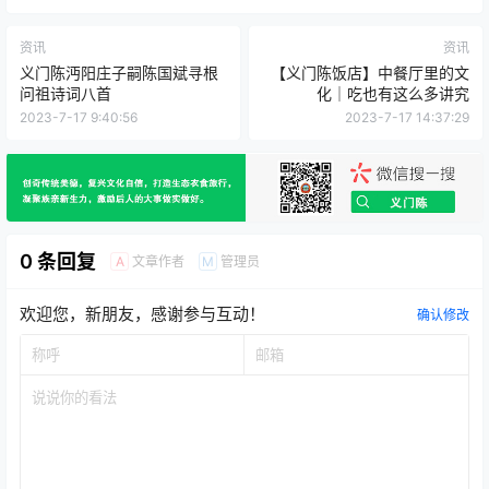
点点赞赏，手留余香
给TA打赏
还没有人赞赏，快来当第一个赞赏的人吧！
2
0
海报分享
收藏
资讯
资讯
义门陈沔阳庄子嗣陈国斌寻根
【义门陈饭店】中餐厅里的文
问祖诗词八首
化｜吃也有这么多讲究
2023-7-17 9:40:56
2023-7-17 14:37:29
0 条回复
文章作者
管理员
A
M
欢迎您，新朋友，感谢参与互动！
确认修改