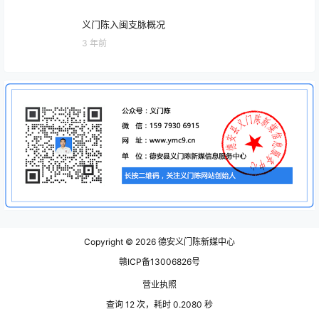
近代伟人祖籍与江西
3 年前
全国陈姓宗谱陈姓字辈排行
2 年前
义门陈入闽支脉概况
3 年前