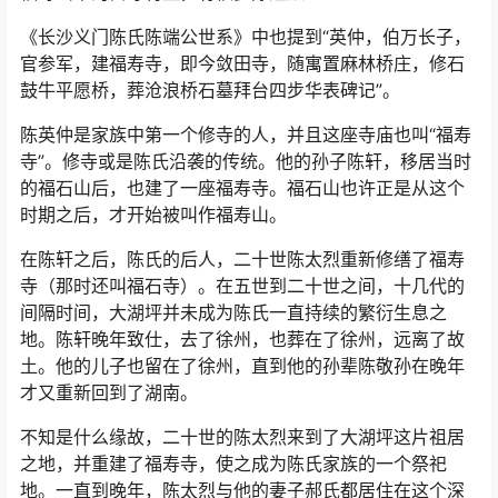
福寿山中的白寺村里，有很多陈姓族人
《长沙义门陈氏陈端公世系》中也提到“英仲，伯万长子，
官参军，建福寿寺，即今敛田寺，随寓置麻林桥庄，修石
鼓牛平愿桥，葬沧浪桥石墓拜台四步华表碑记”。
陈英仲是家族中第一个修寺的人，并且这座寺庙也叫“福寿
寺”。修寺或是陈氏沿袭的传统。他的孙子陈轩，移居当时
的福石山后，也建了一座福寿寺。福石山也许正是从这个
时期之后，才开始被叫作福寿山。
在陈轩之后，陈氏的后人，二十世陈太烈重新修缮了福寿
寺（那时还叫福石寺）。在五世到二十世之间，十几代的
间隔时间，大湖坪并未成为陈氏一直持续的繁衍生息之