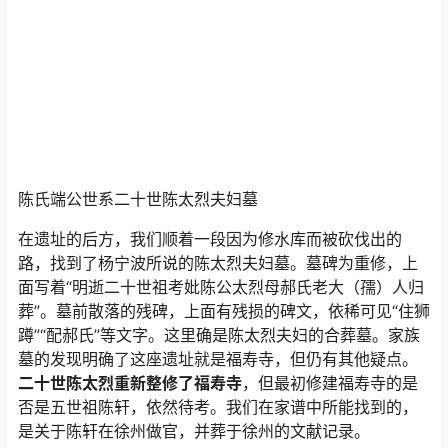
改名为福寿山镇。幸运的是，省考古所在发掘过程中找到
了这座墓。
陈氏端公世系二十世陈太烈夫妇墓
在遗址的后方，我们顺着一段因为修水库而被砍伐出的
路，找到了杨宁波所说的陈太烈夫妇墓。墓碑为重修，上
面写着“明逝二十世祖考妣陈公太烈母郝氏老大（孺）人归