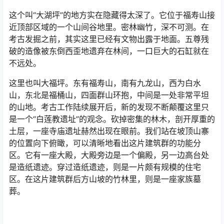
这个叫“大湖坪”的地方实在隐藏得太深了。它位于福寿山接
近顶部区域的一个山间谷地里。密林幽竹，深不可测。在
考古发掘之前，其实这里已经有文物出露于地面。五尊残
破的造像被东倒西歪地遗弃在林间，一口巨大的石缸就在
不远处。
这里也叫大福坪。东有福寿山，南有九龙山，西为白水
山，东北是福桶山，四面群山环抱，中间是一处非常平坦
的山地。考古工作陆续展开后，新的发现不断颠覆这里只
是一个“白莲教遗址”的观念。砍掉密集的林木，剖开厚重的
土层，一座寺庙遗址赫然出现在眼前。我们站在坡顶山寨
的位置向下俯瞰，可以清晰地看出这片建筑群的功能分
区。它有一座大殿，大殿旁边是一个偏殿，另一边高台处
是造纸遗迹。穿过造纸遗迹，则是一片颇有规模的住宅
区。在这片建筑群后方山坡的竹林里，则是一座家族墓
葬。