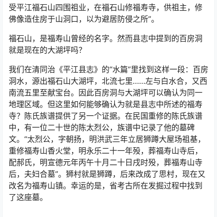
光绪十八年壬辰重修《聚奎堂陈氏族谱》记载：“迄至五世
孙轩乃迁平江福石山下，创基立业……祖轩公，官奉议大
夫，经过河南开封府见民饥荒，施米八百担赈济饥民，归
受平江福石山四围祖业，在福石山修福寿寺，供祖主，修
佛像造住房于山洞口，以为避居防侵之所”。
福石山，是福寿山曾经的名字。然而县志中提到的百房洞
就是现在的大湖坪吗？
我们在清同治《平江县志》的“水篇”里找到这样一段：百房
洞水，源出福石山大湖坪，北流七里……左与白水合，又西
南流五里至献宝台。因此百房洞与大湖坪可以确认为同一
地理区域。但这里如何能够确认为就是县志中所述的福寿
寺？陈氏族谱提供了另一个证据。在民国重修的陈氏族谱
中，有一位二十世的陈太烈公，族谱中记录了他的墓碑
文。“太烈公，字朝扬，明洪武三年立居狮蹲大屋场祖基，
重修福寿山香火堂，明永乐二十一年殁，葬福寿山寺后，
配郝氏，明宣德元年丙午十月二十日戌时殁，葬福寿山寺
后，夫妇合墓”。狮村就是狮蹲，后来改成了思村，现在又