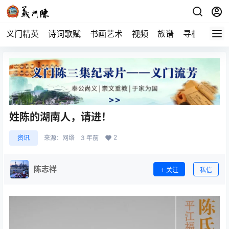
义门精英
诗词歌赋
书画艺术
视频
族谱
寻根
姓陈的湖南人，请进！
2
资讯
来源：
网络
3 年前
陈志祥
关注
私信