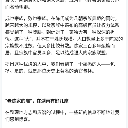
门陈多次受到皇族表彰，闻名遐迩。古时江右泛指江西，
义门陈氏作为江右望族在历史上留下了浓重的一笔。
唐宋时期江州义门陈氏家族，创造了3900余口、历15代、
330余年聚族而居、同炊共食、和谐共处不分家的世界家
族史奇观，是中国古代社会中人口最多、文化最盛、合居
最长、团结最紧的和谐大家族，成为古代社会的家族典范
而名动朝野。
成也宗族，败也宗族。在陈氏成为几朝宗族典范的同时，
越来越大的规模，以及宗族中遍布的高级官员让权力体系
感受到了一种威胁。朝廷对于一家独大有一种深深的担
忧。这种“大”，并不在于姓氏规模。人口数量上多于陈家的
宗族数不胜数，但大多比较分散。陈家三百多年聚族而
居，且宗族中官员众多，足以结成强大的宗族联盟。
提出这种忧虑的人中，我们看到了一个熟悉的人——包
拯。是的，就是那位历史上著名的清官包拯。