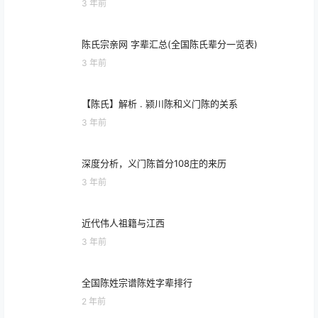
3 年前
义门陈氏：遍布全国各地的家族，各庄始祖的全新起
TOP2
源地揭秘
3 年前
陈姓堂号大全
TOP3
3 年前
陈氏宗亲网 字辈汇总(全国陈氏辈分一览表)
3 年前
【陈氏】解析 . 颍川陈和义门陈的关系
3 年前
深度分析，义门陈首分108庄的来历
3 年前