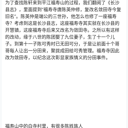
“老陈家的庙”，在湖南有好几座
在整理地方志和族谱的过程中，一些新的信息不断地让我
们感到惊喜。
为了查找陈轩来到平江福寿山的过程，我们翻阅了《长沙
县志》，里面提到“福寿寺唐陈英仲修，复改名敛田寺今复
旧名”。陈英仲是端公的三世孙，他怎么也修了一座福寿
寺？考虑到这是长沙县志，这座福寿寺其实就在长沙县的
开慧镇，这座福寿寺后来又改名为敛田寺。之所以有这样
的改动，缘于八世的陈团娶了九位妻子，生了十一个儿
子。到第十一子陈可秀时已无田可分，于是让前面十个哥
哥每人让出一分田来，聚拢成田给可秀管理。福寿寺因此
改为敛田寺，以纪念这次彰显家族情义的分田事件。