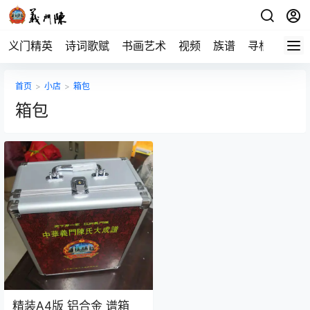
义门精英
诗词歌赋
书画艺术
视频
族谱
寻根
首页
>
小店
>
箱包
箱包
精装A4版 铝合金 谱箱