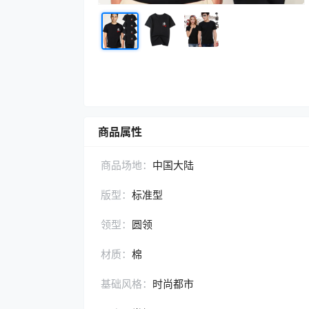
商品属性
商品场地：
中国大陆
版型：
标准型
领型：
圆领
材质：
棉
基础风格：
时尚都市