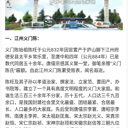
一、江州义门陈：
义门陈始祖陈旺于公元832年因官置产于庐山脚下江州府
德安县太平乡常乐里，至唐中和四年（公元884年）已是
数代同居五十余年。唐僖宗感其义聚一堂，御笔亲赠“义门
陈氏”匾额。自此江州义门陈累受旌表，闻名遐迩。
陈旺及其子孙以孝道治家、撰家法、立家范、置田产、办
书院等，建立了一个具有高度文明程度的义门大家庭。和
谐生活三百三十余年不分家，历十五代，人口达三千九百
余口，是我国封建社会里文化最盛、团结最紧、合居最
长、人口最多的大家庭。先后受到唐僖宗李寰、唐昭宗李
晔、南唐主李昇、宋太祖赵匡胤、宋太宗赵光义、宋真宗
赵恒、宋仁宗赵祯、宋神宗赵顼和宋徽宗赵佶等三朝九位