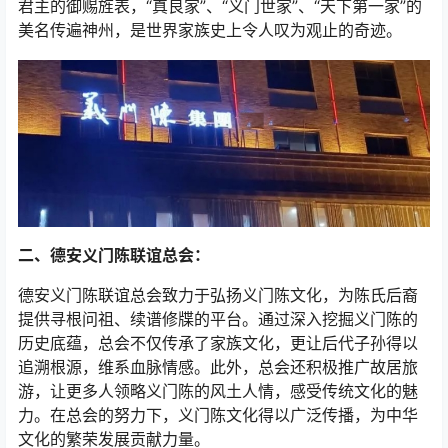
君主的御赐旌表，“真良家”、“义门世家”、“天下第一家”的
美名传遍神州，是世界家族史上令人叹为观止的奇迹。
二、德安义门陈联谊总会：
德安义门陈联谊总会致力于弘扬义门陈文化，为陈氏后裔
提供寻根问祖、续谱修牒的平台。通过深入挖掘义门陈的
历史底蕴，总会不仅传承了家族文化，更让后代子孙得以
追溯根源，维系血脉情感。此外，总会还积极推广故居旅
游，让更多人领略义门陈的风土人情，感受传统文化的魅
力。在总会的努力下，义门陈文化得以广泛传播，为中华
文化的繁荣发展贡献力量。