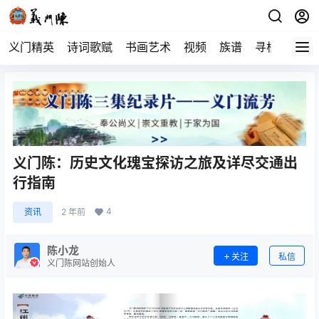
义门精英
诗词歌赋
书画艺术
视频
族谱
寻根
义门陈：历史文化瑰宝探访之旅及详尽交通出
行指南
4
资讯
2 年前
陈小龙
关注
私信
义门陈网站创始人