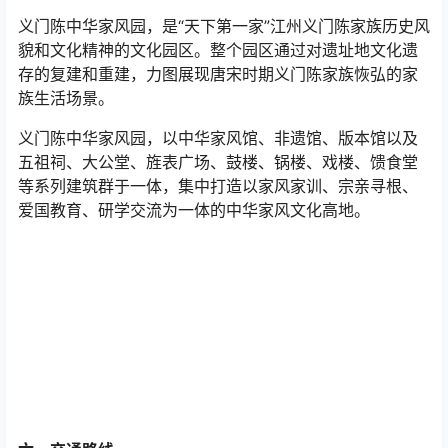
义门陈中华家风园，是“天下第一家”江州义门陈家族历史风
貌和文化精神的文化园区。整个园区通过对遗址地文化遗
存的复建和重建，力图展现唐宋时期义门陈家族恢弘的家
族生活场景。
义门陈中华家风园，以中华家风馆、非遗馆、版本馆以及
五祖祠、大公堂、旌表广场、鼓楼、锅楼、戏楼、馈食堂
等系列建筑群于一体，集中打造以家风家训、宗亲寻根、
爱国教育、研学交流为一体的中华家风文化高地。
六、交通路线
1、南昌昌北国际机场：