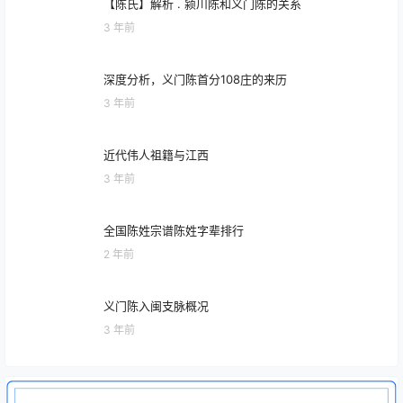
深度分析，义门陈首分108庄的来历
3 年前
近代伟人祖籍与江西
3 年前
全国陈姓宗谱陈姓字辈排行
2 年前
义门陈入闽支脉概况
3 年前