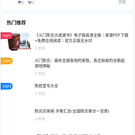
热门推荐
《义门陈氏大成谱书》电子版高清全册｜家谱PDF下载
TOP1
+免费在线阅读｜官方正版无水印
3 年前
义门陈氏：遍布全国各地的家族，各庄始祖的全新起
TOP2
源地揭秘
3 年前
陈姓堂号大全
TOP3
3 年前
陈氏宗亲网 字辈汇总(全国陈氏辈分一览表)
3 年前
【陈氏】解析 . 颍川陈和义门陈的关系
3 年前