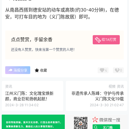
安，可打车目的地为（义门陈故居）即可。
点点赞赏，手留余香
给TA打赏
还没有人赞赏，快来当第一个赞赏的人吧！
4
0
海报分享
收藏
资讯
视频
资讯
江州义门陈：文化瑰宝焕新
非遗传承人陈峰：守护与传承
颜，商业巨轮扬帆起航！
义门陈文化19载
2024-3-28 11:34:02
2024-3-30 21:02:47