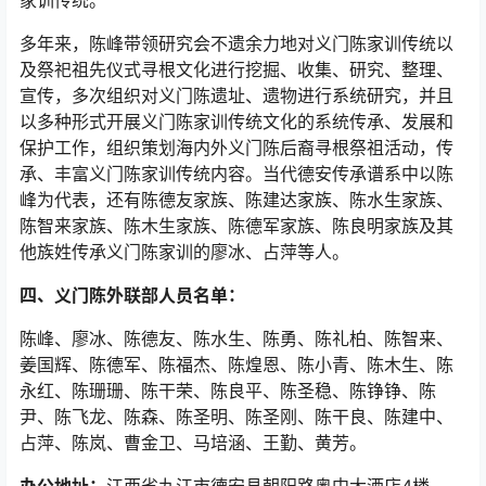
家训传统。
多年来，陈峰带领研究会不遗余力地对义门陈家训传统以
及祭祀祖先仪式寻根文化进行挖掘、收集、研究、整理、
宣传，多次组织对义门陈遗址、遗物进行系统研究，并且
以多种形式开展义门陈家训传统文化的系统传承、发展和
保护工作，组织策划海内外义门陈后裔寻根祭祖活动，传
承、丰富义门陈家训传统内容。当代德安传承谱系中以陈
峰为代表，还有陈德友家族、陈建达家族、陈水生家族、
陈智来家族、陈木生家族、陈德军家族、陈良明家族及其
他族姓传承义门陈家训的廖冰、占萍等人。
四、义门陈外联部人员名单：
陈峰、廖冰、陈德友、陈水生、陈勇、陈礼柏、陈智来、
姜国辉、陈德军、陈福杰、陈煌恩、陈小青、陈木生、陈
永红、陈珊珊、陈干荣、陈良平、陈圣稳、陈铮铮、陈
尹、陈飞龙、陈森、陈圣明、陈圣刚、陈干良、陈建中、
占萍、陈岚、曹金卫、马培涵、王勤、黄芳。