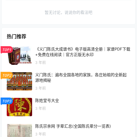
暂无讨论，说说你的看法吧
热门推荐
《义门陈氏大成谱书》电子版高清全册｜家谱PDF下载
TOP1
+免费在线阅读｜官方正版无水印
3 年前
义门陈氏：遍布全国各地的家族，各庄始祖的全新起
TOP2
源地揭秘
3 年前
陈姓堂号大全
TOP3
3 年前
陈氏宗亲网 字辈汇总(全国陈氏辈分一览表)
3 年前