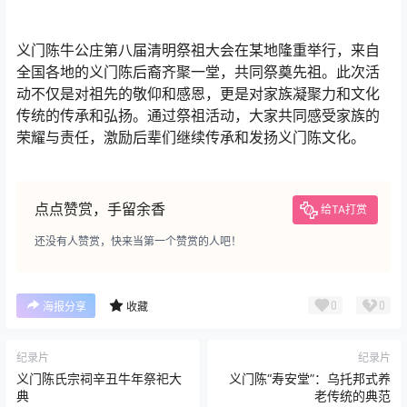
义门陈牛公庄第八届清明祭祖大会在某地隆重举行，来自
全国各地的义门陈后裔齐聚一堂，共同祭奠先祖。此次活
动不仅是对祖先的敬仰和感恩，更是对家族凝聚力和文化
传统的传承和弘扬。通过祭祖活动，大家共同感受家族的
荣耀与责任，激励后辈们继续传承和发扬义门陈文化。
点点赞赏，手留余香
给TA打赏
还没有人赞赏，快来当第一个赞赏的人吧！
0
0
海报分享
收藏
纪录片
纪录片
义门陈氏宗祠辛丑牛年祭祀大
义门陈“寿安堂”：乌托邦式养
典
老传统的典范