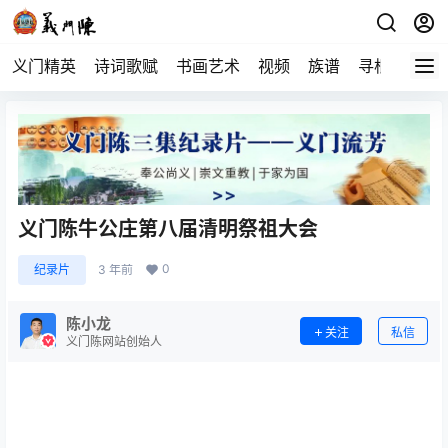
义门精英
诗词歌赋
书画艺术
视频
族谱
寻根
义门陈牛公庄第八届清明祭祖大会
0
纪录片
3 年前
陈小龙
关注
私信
义门陈网站创始人