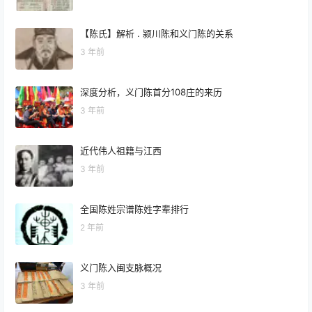
【陈氏】解析 . 颍川陈和义门陈的关系
3 年前
深度分析，义门陈首分108庄的来历
3 年前
近代伟人祖籍与江西
3 年前
全国陈姓宗谱陈姓字辈排行
2 年前
义门陈入闽支脉概况
3 年前