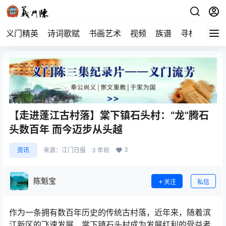
义门精英
诗词歌赋
书画艺术
视频
族谱
寻根
【走进蓬江古村落】棠下镇石头村：“龙”腾石
头数百年 而今迈步从头越
3
资讯
来源：
江门日报
3 年前
陈魁宝
关注
私信
作为一条拥有数百年历史的传统古村落，近年来，随着滨
江新区的飞速发展，棠下镇石头村成为发展红利的受益者