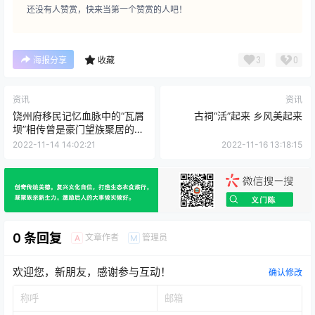
还没有人赞赏，快来当第一个赞赏的人吧！
3
0
海报分享
收藏
资讯
资讯
饶州府移民记忆血脉中的“瓦屑
古祠“活”起来 乡风美起来
坝”相传曾是豪门望族聚居的圣
地
2022-11-14 14:02:21
2022-11-16 13:18:15
0 条回复
文章作者
管理员
A
M
欢迎您，新朋友，感谢参与互动！
确认修改