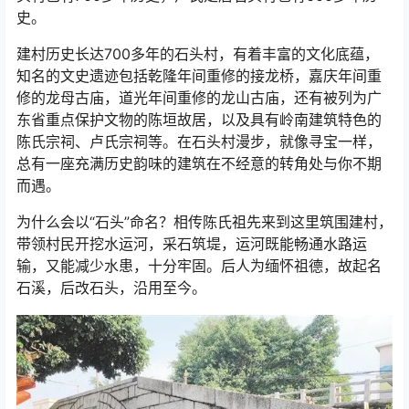
史。
建村历史长达700多年的石头村，有着丰富的文化底蕴，
知名的文史遗迹包括乾隆年间重修的接龙桥，嘉庆年间重
修的龙母古庙，道光年间重修的龙山古庙，还有被列为广
东省重点保护文物的陈垣故居，以及具有岭南建筑特色的
陈氏宗祠、卢氏宗祠等。在石头村漫步，就像寻宝一样，
总有一座充满历史韵味的建筑在不经意的转角处与你不期
而遇。
为什么会以“石头”命名？相传陈氏祖先来到这里筑围建村，
带领村民开挖水运河，采石筑堤，运河既能畅通水路运
输，又能减少水患，十分牢固。后人为缅怀祖德，故起名
石溪，后改石头，沿用至今。