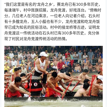
“我们这里是有名的‘龙舟之乡’，赛龙舟已有300多年历史，
每逢端午，村中旌旗招展，龙舟竞渡，好戏连台。”傍晚时
分，几位老人在河边乘凉，一位老人向记者介绍，石头村
有十多艘龙舟，五人小艇也有不少，龙舟竞渡和吃龙舟饭
早已成为知名的民俗活动。村中的接龙桥等古迹，证明龙
舟竞渡这一传统活动在石头村已有300多年历史，充分体
现了村民对龙舟竞渡传统活动的热情。