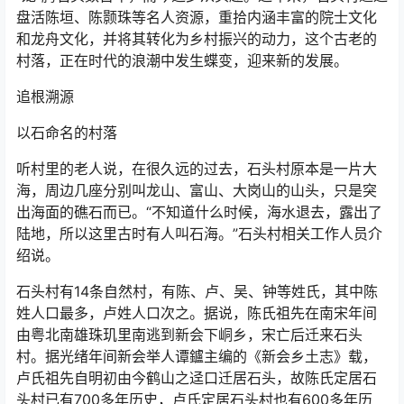
盘活陈垣、陈颢珠等名人资源，重拾内涵丰富的院士文化
和龙舟文化，并将其转化为乡村振兴的动力，这个古老的
村落，正在时代的浪潮中发生蝶变，迎来新的发展。
追根溯源
以石命名的村落
听村里的老人说，在很久远的过去，石头村原本是一片大
海，周边几座分别叫龙山、富山、大岗山的山头，只是突
出海面的礁石而已。“不知道什么时候，海水退去，露出了
陆地，所以这里古时有人叫石海。”石头村相关工作人员介
绍说。
石头村有14条自然村，有陈、卢、吴、钟等姓氏，其中陈
姓人口最多，卢姓人口次之。据说，陈氏祖先在南宋年间
由粤北南雄珠玑里南逃到新会下峒乡，宋亡后迁来石头
村。据光绪年间新会举人谭鑪主编的《新会乡土志》载，
卢氏祖先自明初由今鹤山之迳口迁居石头，故陈氏定居石
头村已有700多年历史，卢氏定居石头村也有600多年历