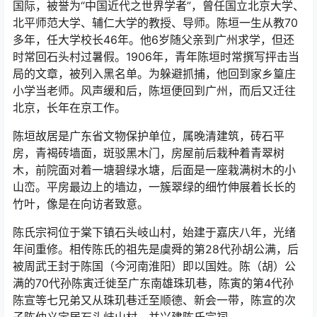
国际，被誉为“中国近代之世界学者”，曾任国立北京大学、
北平师范大学、辅仁大学的教授、导师。陈垣一生从教70
多年，任大学校长46年。他6岁随父亲到广州求学，但还
时常回石头村过暑假。1906年，青年陈垣时常撰写抨击当
局的文章，被列入黑名单。为躲避抓捕，他回到家乡篁庄
小学当老师。风声缓和后，陈垣便回到广州，而后又迁往
北京，长年在京工作。
陈垣故居是广东省文物保护单位，属晚清建筑，砖石平
房，青褐砖墙面，斑驳黑木门，房屋前后栽种着青翠树
木，前院面对着一塘碧绿水塘，后面是一座栽满树木的小
山峦。平房最边上的墙边，一簇翠绿的细竹伸展着长长的
竹叶，像是在向访者致意。
陈氏宗祠位于棠下镇石头岐山村，始建于嘉庆八年，光绪
年间重修。相传陈氏的祖先是虞舜的第28代孙胡公满，后
被周武王封于陈国（今河南淮阳）即以国姓。陈（胡）公
满的70代孙陈寅迁徙至广东南雄珠玑巷，陈寅的第4代孙
陈宣等七兄弟又从珠玑巷迁至顺德、新会一带，陈宣的次