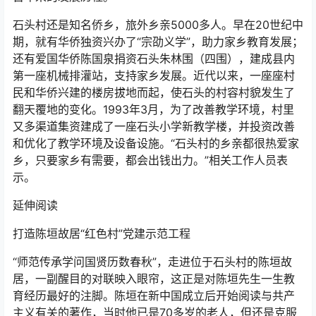
石头村还是知名侨乡，旅外乡亲5000多人。早在20世纪中
期，就有华侨独资兴办了“宗劭义学”，助力家乡教育发展；
还有爱国华侨陈国泉捐资石头朱林围（四围），建成县内
第一座机械排灌站，支持家乡发展。近代以来，一座座村
民和华侨兴建的楼房拔地而起，使石头的村容村貌发生了
翻天覆地的变化。1993年3月，为了改善教学环境，村里
又多渠道集资建成了一座石头小学新教学楼，并投资改善
和优化了教学环境及设备设施。“石头村的乡亲都很热爱家
乡，只要家乡有需要，都会出钱出力。”相关工作人员表
示。
延伸阅读
打造陈垣故居“红色村”党建示范工程
“师范传承学问国贤历数春秋”，走进位于石头村的陈垣故
居，一副醒目的对联映入眼帘，这正是对陈垣先生一生教
育经历最好的注脚。陈垣在新中国成立后开始阅读与共产
主义有关的著作，当时他已是70多岁的老人，但还是克服