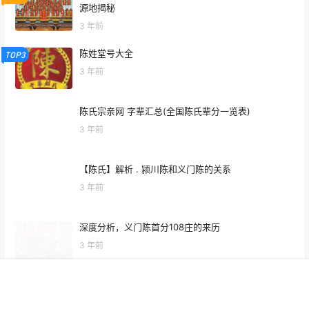
源地揭秘
3 年前
陈姓堂号大全
TOP3
3 年前
陈氏宗亲网 字辈汇总(全国陈氏辈分一览表)
3 年前
【陈氏】解析 . 颍川陈和义门陈的关系
3 年前
深度分析，义门陈首分108庄的来历
3 年前
近代伟人祖籍与江西
首页
视频
寻根
动态
客服
我的
3 年前