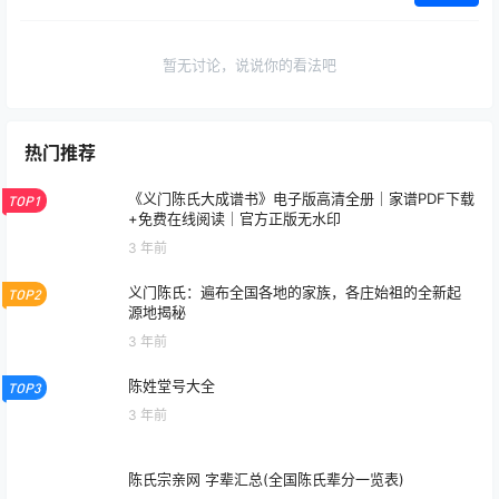
暂无讨论，说说你的看法吧
热门推荐
《义门陈氏大成谱书》电子版高清全册｜家谱PDF下载
TOP1
+免费在线阅读｜官方正版无水印
3 年前
义门陈氏：遍布全国各地的家族，各庄始祖的全新起
TOP2
源地揭秘
3 年前
陈姓堂号大全
TOP3
3 年前
陈氏宗亲网 字辈汇总(全国陈氏辈分一览表)