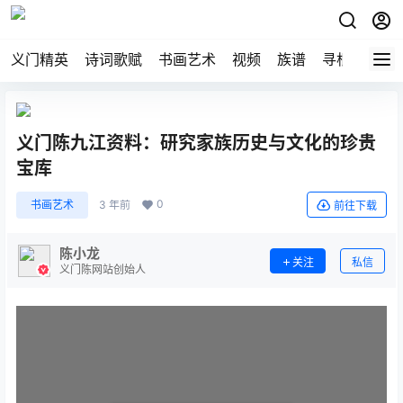
义门精英
诗词歌赋
书画艺术
视频
族谱
寻根
义门陈九江资料：研究家族历史与文化的珍贵
宝库
0
书画艺术
3 年前
前往下载
陈小龙
关注
私信
义门陈网站创始人