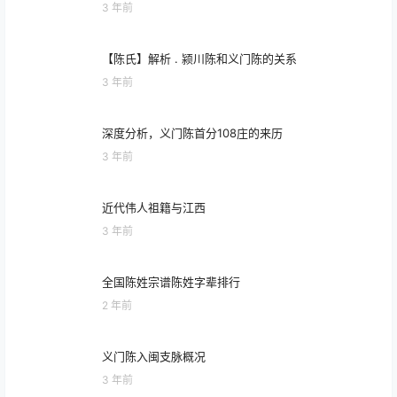
3 年前
【陈氏】解析 . 颍川陈和义门陈的关系
3 年前
深度分析，义门陈首分108庄的来历
3 年前
近代伟人祖籍与江西
3 年前
全国陈姓宗谱陈姓字辈排行
2 年前
义门陈入闽支脉概况
3 年前