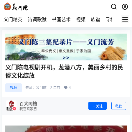
义门精英
诗词歌赋
书画艺术
视频
族谱
寻根
义门陈电视剧开机，龙潜八方，美丽乡村的民
俗文化绽放
4
视频
来源：
义门陈
2 年前
百犬同槽
关注
私信
我喜欢家族