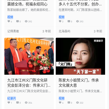
震撼全场，祝福永结同心
多人十五代不分家，创办
了中国第一所民办大学东
陈家姑娘出嫁了，她的美丽和优
在唐宋时期，义门陈家族以团结
雅震撼了全场。她的婚礼充满了
佳书院，历经千年风雨，
和孝义著称，他们不分家，共同
视频
视频
爱和欢笑，她与她的丈夫在众人
生活，并创办了中国第一所民办
盛世中华重现
的祝福中走向未来。陈家姑娘，
大学——东佳书院。这所书院培
6
0
392
3
0
393
祝你幸福美满，白头偕老！
养了众多优秀的人才，为家族和
国家的发展做出了贡献。在历经
记得勇敢
3 年前
北海森屿
3 年前
千年的风雨之后，义门陈家族的
故事仍然流传至今，见证了中国
历史的辉煌。
九江市江州义门陈文化研
陈家大小姐赞义门，传承
究会彭泽分会：传承义门
文化展大恩
陈文化，弘扬家族凝聚力
九江市江州义门陈文化研究会彭
陈家大小姐赞义门，传承文化展
的精神
泽分会，在活动现场，聚集了众
大恩。 义门陈氏家族文化历经千
纪录片
视频
多对义门陈文化有热情的宗亲
年的传承和发展，成为了中华文
们。他们共同缅怀先祖，感叹家
化的重要组成部分。陈家大小姐
1
0
354
4
0
332
族的凝聚力和传统文化的重要
对义门陈的传统文化和家族精神