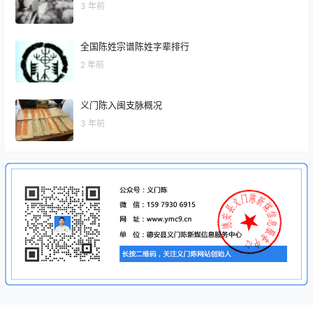
3 年前
全国陈姓宗谱陈姓字辈排行
2 年前
义门陈入闽支脉概况
3 年前