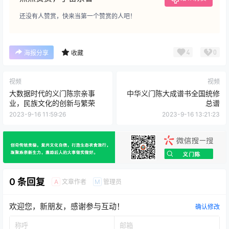
家的重要性。同时，这部电视剧
也将呈现义门陈家族在现代社会
还没有人赞赏，快来当第一个赞赏的人吧！
的传承和发…
4
0
海报分享
收藏
视频
视频
大数据时代的义门陈宗亲事
中华义门陈大成谱书全国统修
业，民族文化的创新与繁荣
总谱
2023-9-16 11:59:26
2023-9-16 13:21:23
0 条回复
文章作者
管理员
A
M
欢迎您，新朋友，感谢参与互动！
确认修改