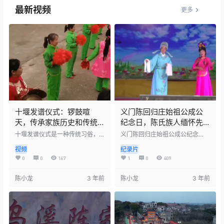
最新视频
更多
十堰发谱仪式：锣鼓喧
义门陈回归庄始祖公成公
天，传承家族历史和传统
纪念日，陈氏族人缅怀先
文化
祖，感恩家业
十堰发谱仪式是一种传统习俗，
义门陈回归庄始祖公成公纪念
敲锣打鼓是其中的重要环节。发
日，陈氏族人缅怀先祖，感恩家
视频
纪录片
谱仪式是为了纪念祖先、传承家
业。他们敬仰先祖的功德，传承
族历史和传统文化。在仪式上，
家族的优良传统，弘扬中华文
0
0
167
1
0
409
家族成员聚集在一起，敲锣打
化。在纪念日活动中，陈氏子孙
鼓，表演传统节目，如舞狮、舞
共同祭祖、聚餐、唱族歌等，增
陈小龙
3 年前
陈小龙
3 年前
龙等，以示庆贺。这个仪式不仅
强了家族凝聚力和认同感，也促
展示了家族的凝聚力和向心力，
进了族人的团结和和谐。
也传承了家族的传统文化，对于
弘扬中华文化具有积极的意义。