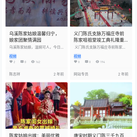
乌溪陈家姑娘温馨归宁，
义门陈氏支脉万福庄寺前
娘家团聚情满园
陈家咀祖堂竣工典礼隆重
举行
乌溪陈家姑娘，温婉可人，今日
义门陈氏支脉万福庄寺前陈家咀
身着淡雅衣裳，携着夫家温情，
祖堂竣工典礼隆重举行。此次典
视频
视频
轻踏归途，回娘家省亲。沿途风
礼汇聚了陈氏族人，共庆祖堂落
光旖旎，难掩其满心欢喜。家中
成。祖堂古朴典雅，彰显了陈氏
2
0
162
0
0
194
老小翘首以盼，重逢时刻，笑语
家族的深厚底蕴。典礼上，族人
盈盈，温情满屋，共叙家常，其
共话家族历史，展望未来，祈愿
陈志祥
2 年前
网站专员
2 年前
乐融融，尽显亲情之深。
家族兴旺发达，传承不息。
陈家姑娘出嫁：美丽优雅
唐宋时期义门陈三千九百