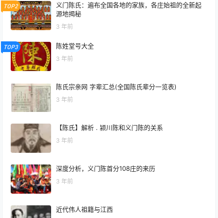
义门陈氏：遍布全国各地的家族，各庄始祖的全新起
TOP2
源地揭秘
3 年前
陈姓堂号大全
TOP3
3 年前
陈氏宗亲网 字辈汇总(全国陈氏辈分一览表)
3 年前
【陈氏】解析 . 颍川陈和义门陈的关系
3 年前
深度分析，义门陈首分108庄的来历
3 年前
近代伟人祖籍与江西