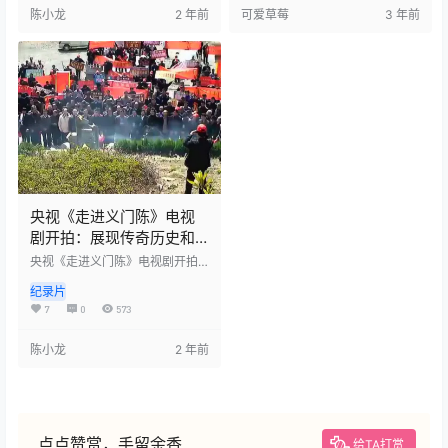
性。通过学习和传承义门陈文
赞不绝口，认为这种家族文化和
陈小龙
2 年前
可爱草莓
3 年前
化，加强了家族成员之间的联系
精神对于社会的发展和进步有着
和团结。同时，也让更多的人了
重要的意义。
解和感受到义门陈文化的魅力。
央视《走进义门陈》电视
剧开拍：展现传奇历史和
家族文化
央视《走进义门陈》电视剧开拍
仪式回放，这部电视剧将展现义
纪录片
门陈家族的传奇历史和家族文
化。在开拍仪式上，主创团队和
7
0
573
演员们齐聚一堂，共同见证了这
个重要时刻。这部电视剧将以义
陈小龙
2 年前
门陈家族为背景，展现他们的家
族文化和传统，以及他们在历史
长河中的重要地位和作用。通过
这部电视剧，观众们将了解到义
门陈家族的独特魅力和影响力，
以及他们对于一个民族、一个国
点点赞赏，手留余香
给TA打赏