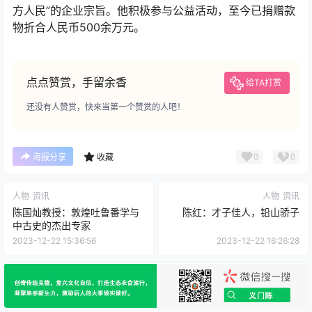
方人民”的企业宗旨。他积极参与公益活动，至今已捐赠款
物折合人民币500余万元。
点点赞赏，手留余香
给TA打赏
还没有人赞赏，快来当第一个赞赏的人吧！
0
0
海报分享
收藏
人物
资讯
人物
资讯
陈国灿教授：敦煌吐鲁番学与
陈红：才子佳人，铅山骄子
中古史的杰出专家
2023-12-22 15:36:56
2023-12-22 16:26:28