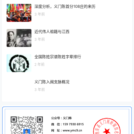
深度分析，义门陈首分108庄的来历
3 年前
近代伟人祖籍与江西
3 年前
全国陈姓宗谱陈姓字辈排行
2 年前
义门陈入闽支脉概况
3 年前