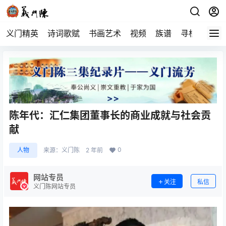
义门精英
诗词歌赋
书画艺术
视频
族谱
寻根
陈年代：汇仁集团董事长的商业成就与社会贡
献
0
人物
来源：
义门陈
2 年前
网站专员
关注
私信
义门陈网站专员