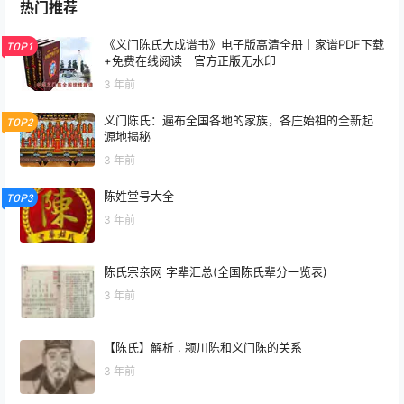
热门推荐
《义门陈氏大成谱书》电子版高清全册｜家谱PDF下载
TOP1
+免费在线阅读｜官方正版无水印
3 年前
义门陈氏：遍布全国各地的家族，各庄始祖的全新起
TOP2
源地揭秘
3 年前
陈姓堂号大全
TOP3
3 年前
陈氏宗亲网 字辈汇总(全国陈氏辈分一览表)
3 年前
【陈氏】解析 . 颍川陈和义门陈的关系
3 年前