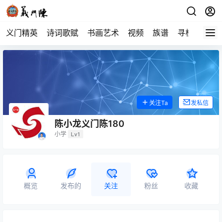
义门精英
诗词歌赋
书画艺术
视频
族谱
寻根
关注Ta
发私信
陈小龙义门陈180
小学
Lv1
概览
发布的
关注
粉丝
收藏