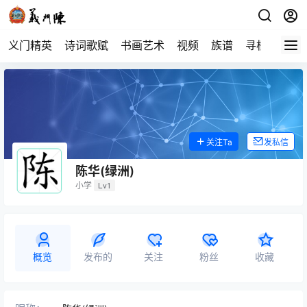
义门精英
诗词歌赋
书画艺术
视频
族谱
寻根
关注Ta
发私信
陈华(绿洲)
小学
Lv1
概览
发布的
关注
粉丝
收藏