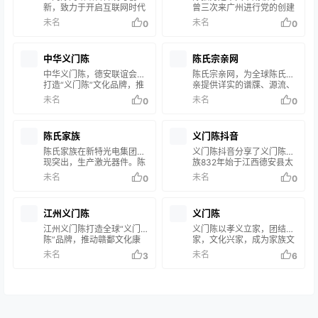
新，致力于开启互联网时代
曾三次来广州进行党的创建
的新局面，探索大数据共享
活动。他在广州开展革命活
未名
未名
0
0
经济的生态共赢。期待您的
动，创建党团组织，并出席
关注与参与，共享未来无限
中共三大建立国共合作，留
可能！
下不朽业绩。陈独秀的思想
中华义门陈
陈氏宗亲网
理念可在中国共产党早期领
导人研究网上深入了解。
中华义门陈，德安联谊会，
陈氏宗亲网，为全球陈氏宗
打造“义门陈”文化品牌，推
亲提供详实的谱牒、源流、
动赣鄱文化康养生态旅游发
字辈等资料，促进宗亲间的
未名
未名
0
0
展，提供寻根信息、数字活
交流与团结。是陈氏家族历
谱、康养生态、旅游攻略体
史与文化传承的重要平台。
验，共享美好时光。
陈氏家族
义门陈抖音
陈氏家族在新特光电集团表
义门陈抖音分享了义门陈家
现突出，生产激光器件。陈
族832年始于江西德安县太
氏后裔创办了陈氏网站，交
平乡常乐里的数代同居生
未名
未名
0
0
流学习，关注家族动态，并
活，唐僖宗曾赠予“义门陈
增强亲友凝聚力。
氏”匾额，之后义门陈多次
受到皇族表彰，在当时闻名
江州义门陈
义门陈
遐迩。
江州义门陈打造全球“义门
义门陈以孝义立家，团结治
陈”品牌，推动赣鄱文化康
家，文化兴家，成为家族文
养旅游，提供寻根、数字活
化的典范。通过关注义门陈
未名
未名
3
6
谱等服务，让康养旅游融入
公众号，可以深入了解这个
生活。
千年家族的传承与创新，感
受其独特的文化魅力。