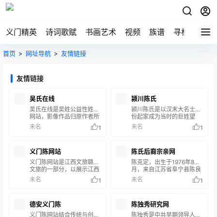
义门精英
诗词歌赋
书画艺术
视频
族谱
寻根
首页
>
网址导航
>
友情链接
友情链接
吴氏在线
颍川陈氏
吴氏在线是吴姓公益性姓氏
颍川陈氏是以汉末大名士身
网站，影像作品归原作者所
份起家成为当时的巨姓望
有，转载需注明作者及来
族，世代传袭，名重魏晋。
未名
未名
1
1
源，并不得用于商业用途。
义门陈网站
陈氏后裔宗亲网
义门陈网站是江西文旅赣鄱
陈克定，出生于1976年8
文旅的一部分，以展示江西
月，来自江苏省阜宁县陈良
本土文化为特色，推崇古代
镇陈良居委会的陈氏家族成
未名
未名
1
1
和谐文化，以祭祖寻根文化
员，担任多个职务，深入研
旅游为核心，打造全球“义
究陈氏家族历史渊源，组织
门陈”文化产业品牌，增强
参与各地宗亲活动，创立
德安义门陈
陈独秀研究网
亲友凝聚力，并整合大数据
《陈氏后裔宗亲网》，参与
应用平台。
谱书编修。
义门陈网站结合传统与创
陈独秀是中共早期领导人，