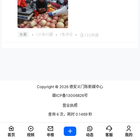
•
7人有兴趣
•
1条评论
•
水果
133热度
水果
求购柚子，找柚子供求信息，哪里有柚子信息，出售柚
子，怎么上网卖柚子？谢谢
2022-12-16 15:49:01
Copyright © 2026
德安义门陈新媒中心
赣ICP备13006826号
营业执照
查询 6 次，耗时 0.1469 秒
首页
视频
寻根
动态
客服
我的