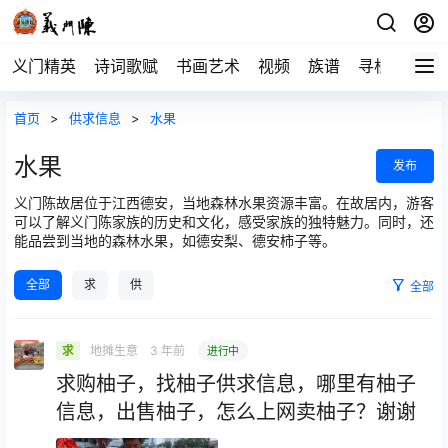
义门精英
诗词歌赋
书画艺术
视频
族谱
寻根
首页
>
供求信息
>
水果
水果
发布
义门陈故居位于江西德安，当地森林水果资源丰富。在故居内，游客
可以了解义门陈家族的历史和文化，感受家族的独特魅力。同时，还
能品尝到当地的森林水果，如德安梨、德安柿子等。
全部
求
供
全部
地摊生意
3 年前
求
进行中
求购柚子，找柚子供求信息，哪里有柚子
信息，出售柚子，怎么上网卖柚子？谢谢