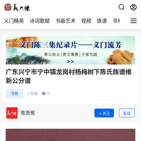
义门精英
诗词歌赋
书画艺术
视频
族谱
寻根
广东兴宁市宁中镇龙岗村杨梅树下陈氏族谱维
新公分谱
0
寻根
2 年前
陈苍蕉
关注
私信