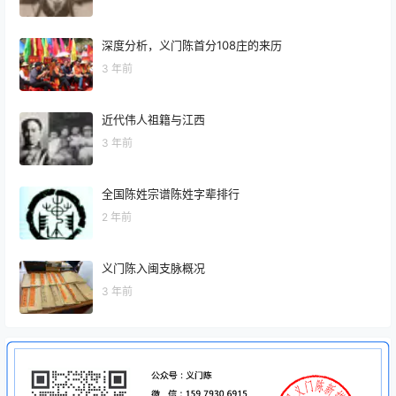
深度分析，义门陈首分108庄的来历
3 年前
近代伟人祖籍与江西
3 年前
全国陈姓宗谱陈姓字辈排行
2 年前
义门陈入闽支脉概况
3 年前