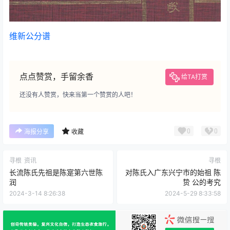
维新公分谱
点点赞赏，手留余香
给TA打赏
还没有人赞赏，快来当第一个赞赏的人吧！
0
0
海报分享
收藏
寻根
资讯
寻根
长流陈氏先祖是陈寔第六世陈
对陈氏入广东兴宁市的始祖 陈
润
贽 公的考究
2024-3-14 8:26:38
2024-5-29 8:33:58