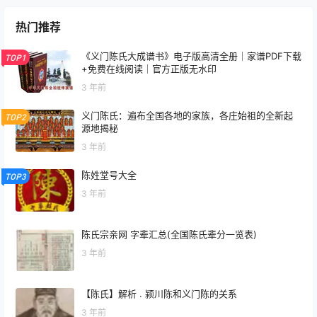
热门推荐
《义门陈氏大成谱书》电子版高清全册｜家谱PDF下载
TOP1
+免费在线阅读｜官方正版无水印
3 年前
义门陈氏：遍布全国各地的家族，各庄始祖的全新起
TOP2
源地揭秘
3 年前
陈姓堂号大全
TOP3
3 年前
陈氏宗亲网 字辈汇总(全国陈氏辈分一览表)
3 年前
【陈氏】解析 . 颍川陈和义门陈的关系
3 年前