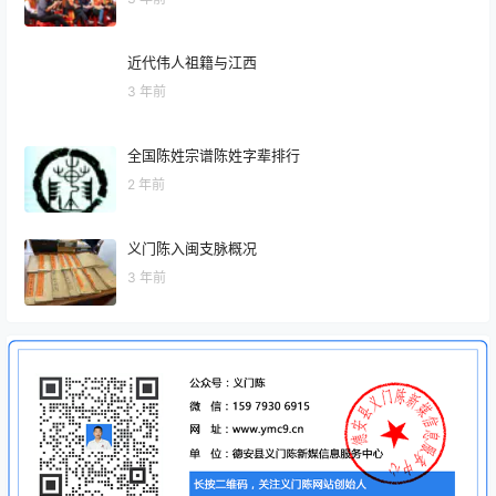
近代伟人祖籍与江西
3 年前
全国陈姓宗谱陈姓字辈排行
2 年前
义门陈入闽支脉概况
3 年前