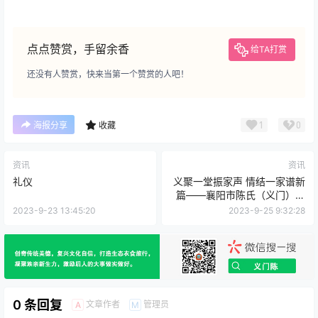
点点赞赏，手留余香
给TA打赏
还没有人赞赏，快来当第一个赞赏的人吧！
1
0
海报分享
收藏
资讯
资讯
礼仪
义聚一堂振家声 情结一家谱新
篇——襄阳市陈氏（义门）宗
亲会第一届大会胜利召开！
2023-9-23 13:45:20
2023-9-25 9:32:28
0 条回复
文章作者
管理员
A
M