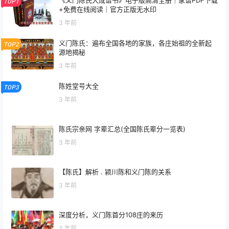
TOP1
+免费在线阅读｜官方正版无水印
3 年前
义门陈氏：遍布全国各地的家族，各庄始祖的全新起
TOP2
源地揭秘
3 年前
陈姓堂号大全
TOP3
3 年前
陈氏宗亲网 字辈汇总(全国陈氏辈分一览表)
3 年前
【陈氏】解析 . 颍川陈和义门陈的关系
3 年前
深度分析，义门陈首分108庄的来历
3 年前