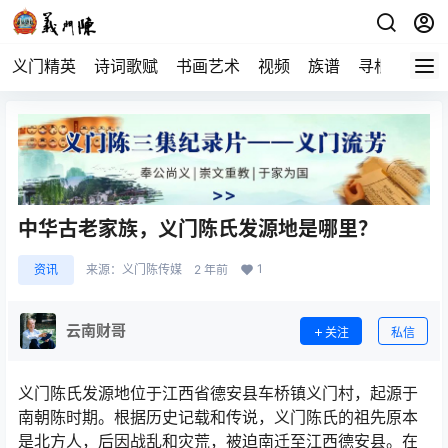
义门精英
诗词歌赋
书画艺术
视频
族谱
寻根
中华古老家族，义门陈氏发源地是哪里？
1
资讯
来源：
义门陈传媒
2 年前
云南财哥
关注
私信
义门陈氏发源地位于江西省德安县车桥镇义门村，起源于
南朝陈时期。根据历史记载和传说，义门陈氏的祖先原本
是北方人，后因战乱和灾荒，被迫南迁至江西德安县。在