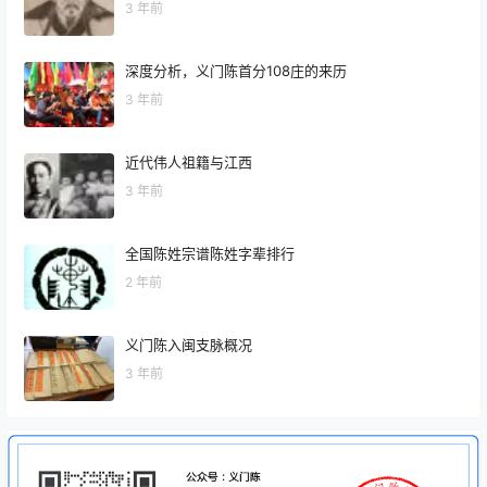
3 年前
深度分析，义门陈首分108庄的来历
3 年前
近代伟人祖籍与江西
3 年前
全国陈姓宗谱陈姓字辈排行
2 年前
义门陈入闽支脉概况
3 年前