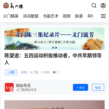
义门精英
诗词歌赋
书画艺术
视频
族谱
寻根
陈望道：五四运动积极推动者，中共早期领导
人
3
人物
来源：
义门陈
2 年前
网站专员
关注
私信
义门陈网站专员