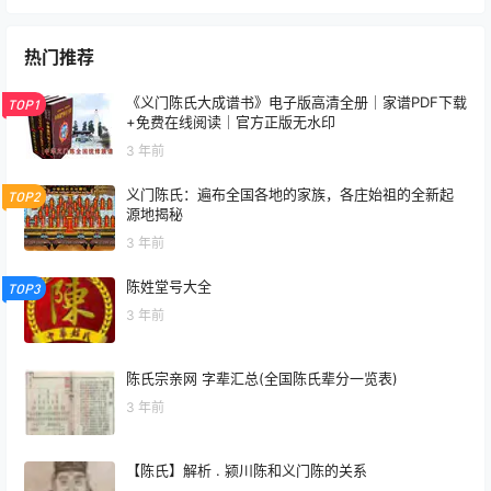
热门推荐
《义门陈氏大成谱书》电子版高清全册｜家谱PDF下载
TOP1
+免费在线阅读｜官方正版无水印
3 年前
义门陈氏：遍布全国各地的家族，各庄始祖的全新起
TOP2
源地揭秘
3 年前
陈姓堂号大全
TOP3
3 年前
陈氏宗亲网 字辈汇总(全国陈氏辈分一览表)
3 年前
【陈氏】解析 . 颍川陈和义门陈的关系