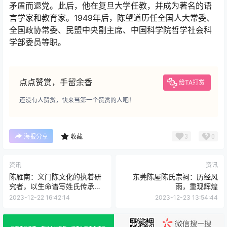
矛盾而退党。此后，他在复旦大学任教，并成为著名的语
言学家和教育家。1949年后，陈望道历任全国人大常委、
全国政协常委、民盟中央副主席、中国科学院哲学社会科
学部委员等职。
点点赞赏，手留余香
给TA打赏
还没有人赞赏，快来当第一个赞赏的人吧！
3
0
海报分享
收藏
资讯
资讯
陈雁南：义门陈文化的执着研
东莞陈屋陈氏宗祠：历经风
究者，以生命谱写姓氏传承的
雨，重现辉煌
赞歌
2023-12-22 16:42:14
2023-12-23 13:54:44