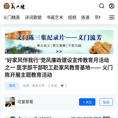
义门精英
诗词歌赋
书画艺术
视频
族谱
寻根
“好家风伴我行”党风廉政建设宣传教育月活动
之一 医学部干部职工赴家风教育基地—— 义门
陈开展主题教育活动
3
资讯
来源：
南昌大学
3 年前
可爱草莓
关注
私信