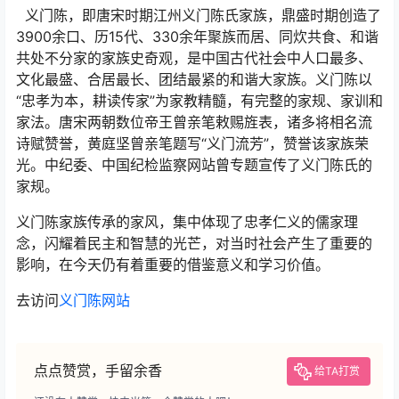
义门陈，即唐宋时期江州义门陈氏家族，鼎盛时期创造了
3900余口、历15代、330余年聚族而居、同炊共食、和谐
共处不分家的家族史奇观，是中国古代社会中人口最多、
文化最盛、合居最长、团结最紧的和谐大家族。义门陈以
“忠孝为本，耕读传家”为家教精髓，有完整的家规、家训和
家法。唐宋两朝数位帝王曾亲笔敕赐旌表，诸多将相名流
诗赋赞誉，黄庭坚曾亲笔题写“义门流芳”，赞誉该家族荣
光。中纪委、中国纪检监察网站曾专题宣传了义门陈氏的
家规。
义门陈家族传承的家风，集中体现了忠孝仁义的儒家理
念，闪耀着民主和智慧的光芒，对当时社会产生了重要的
影响，在今天仍有着重要的借鉴意义和学习价值。
去访问
义门陈网站
点点赞赏，手留余香
给TA打赏