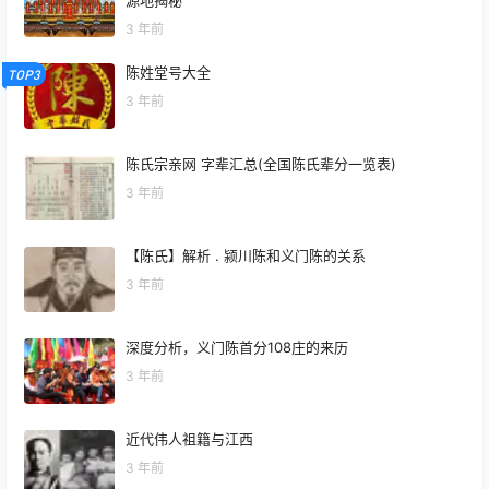
源地揭秘
3 年前
陈姓堂号大全
TOP3
3 年前
陈氏宗亲网 字辈汇总(全国陈氏辈分一览表)
3 年前
【陈氏】解析 . 颍川陈和义门陈的关系
3 年前
深度分析，义门陈首分108庄的来历
3 年前
近代伟人祖籍与江西
3 年前