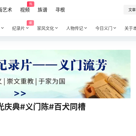
热
画艺术
视频
族谱
寻根
文章
爆
纪录片
家风文化
人物传记
今日义门
关于
光庆典#义门陈#百犬同槽