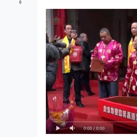
0
0:00
/
0:00