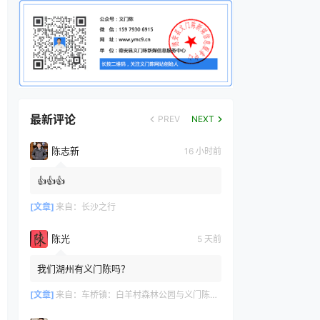
最新评论
PREV
NEXT
陈志新
16 小时前
👍👍👍
[文章]
来自：
长沙之行
陈光
5 天前
我们湖州有义门陈吗？
[文章]
来自：
车桥镇：白羊村森林公园与义门陈文化产业园共绘文旅新篇章