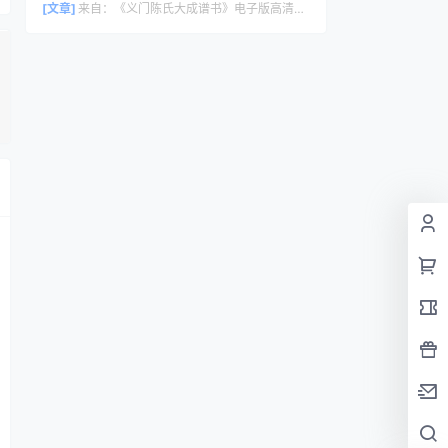
[文章]
来自：
《义门陈氏大成谱书》电子版高清全册｜家谱PDF下载+免费在线阅读｜官方正版无水印