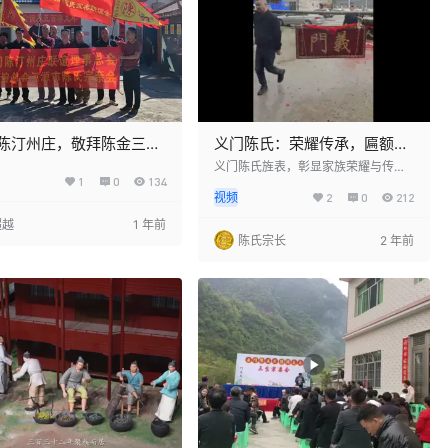
陈汀州庄，敬拜陈金三朗
义门陈氏：荣耀传承，匾额高
悬
义门陈氏旌表，彰显家族荣耀与传
1
0
134
统。抬匾仪式隆重举行，族人齐心协
视频
2
0
212
力，展现团结精神。仪式上，庄重肃
穆，气氛热烈，匾额高悬，彰显陈氏
超越
1 年前
家风。此举旨在传承家族文化，激励
陈氏宗长
2 年前
后人续写辉煌篇章。