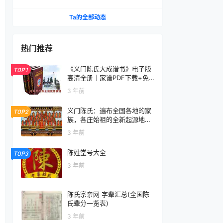
几年时间都给了义门陈？
Ta的全部动态
热门推荐
《义门陈氏大成谱书》电子版
TOP1
高清全册｜家谱PDF下载+免
费在线阅读｜官方正版无水印
3 年前
义门陈氏：遍布全国各地的家
TOP2
族，各庄始祖的全新起源地揭
秘
3 年前
陈姓堂号大全
TOP3
3 年前
陈氏宗亲网 字辈汇总(全国陈
氏辈分一览表)
3 年前