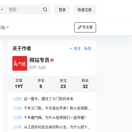
登录
快速注册
本站
写文章
关于作者
关注
私信
网站专员
初中
Lv2
文章
评论
关注
粉丝
197
5
23
32
[话题]
这一握手，握住了义门陈的未来
[文章]
千年义门陈，今天谁在传承？陈小龙用脚
步连接全球陈氏后裔
[文章]
千年義門陳，为什么值得我们一直传播？
[文章]
从江西农村走出来的陈小龙，为什么把十