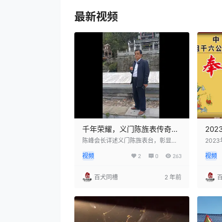
最新视频
千年荣耀，义门陈旌表传奇：
20
各朝尊崇，家风典范
典活
陈峰会长详述义门陈旌表台，彰显各
202
朝帝王对义门陈家族的尊崇与旌表，
动在
弘扬
视频
2
0
263
视频
传承了千年的家族荣誉与德行，成为
次活
中华民族优秀家风的典范。
氏和
为了
百犬同槽
2 年前
化。
拜祖
族繁
个活
族的