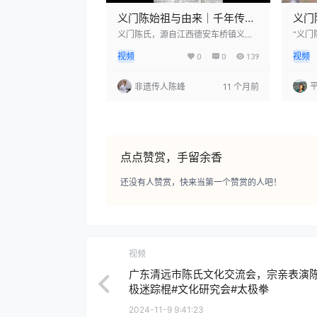
义门陈始祖与由来｜千年传承
义门
Yimen Chen Origins｜
与荣
义门陈氏，源自江西德安车桥镇义门
“义门
村。始祖陈旺，字国盛，乃颍川世家
代，
Legacy of the Ancestor
视频
0
0
139
视频
之后裔，于唐玄宗开元十九年（公元7
安县
31年）迁居德安建庄。陈旺以忠孝仁
人、
义立身，倡导大同团结，开创了九百
著名
非遗传人陈峰
11 个月前
六十年同居不分家的历史奇迹。家族
时期
鼎盛时期，三千九百余口同食一锅，
实行
天下传颂，史称“天下第一家”。义门
一起吃
陈不仅是血缘的延续，更是一种精神
门陈
的传承：忠孝齐家、敦伦守礼、以德
兵，
化人。历经千年，虽因宋仁宗“奉旨分
而，
点点赞赏，手留余香
庄&…
元璋为
劫，
还没有人赞赏，快来当第一个赞赏的人吧！
视频
广东清远市陈氏文化交流会，宗亲表演
极迷踪棍#文化研究会#太极拳
2024-11-9 9:41:23