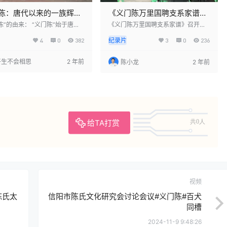
陈：唐代以来的一族辉煌
《义门陈万里国聘支系家谱》
耀
召开三岔宗亲会暨谱书发放仪
陈”的由来： “义门陈”始于唐
《义门陈万里国聘支系家谱》召开三
为江州德安（今江西省九江市德
岔宗亲会暨谱书发放仪式 这是一个温
式现场
4
0
382
纪录片
3
0
236
）的大族，以家风严谨、团结族
暖而庄重的一天，我们，义门陈氏的
孝顺父母、忠诚国家而著名，是
宗亲们，齐聚一堂，共同见证了《义
的忠孝样板和家族典范。其鼎盛
门陈万里国聘支系家谱》召开三岔宗
平生不会相思
2 年前
陈小龙
2 年前
人口达三千九百多，且不分家，
亲会暨谱书发放仪式的举行。 在这个
聚族合炊，创造了一家几千口人
特殊的日子里，我们感激祖先的恩
饭的天下奇观。 陈友谅是“义
德，继承和发扬他们的优良传统。我
”的后裔，曾在江州从徐寿辉起
们聚集在这里，不仅仅是为了庆祝和
自称汉王，建立陈汉政权。然
完善家族的谱系，更是为了深化我们
他在与朱元璋的战争中兵败，朱
对家族历史和文化的理解，增强我们
了报复，派兵进驻“义门陈”洗
的家族凝聚力和认同感。 《义门陈万
给TA打赏
抄斩族…
里国聘支系家…
共0人
视频
陈氏太
信阳市陈氏文化研究会讨论会议#义门陈#百犬
同槽
2024-11-9 9:48:26