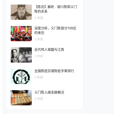
【陈氏】解析 . 颍川陈和义门
陈的关系
3 年前
深度分析，义门陈首分108庄
的来历
3 年前
近代伟人祖籍与江西
3 年前
全国陈姓宗谱陈姓字辈排行
2 年前
义门陈入闽支脉概况
3 年前