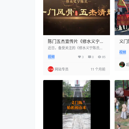
陈门五杰宣传片《修水义宁陈
义门
氏：一门风骨 五杰清辉》正式
公
近日，备受关注的《修水义宁陈氏：
视频
一门风骨 五杰清辉》宣传片正式发
发布！
视频
3
0
85
布！这部作品不仅呈现了修水义宁陈
氏家族深厚的文化底蕴，还展现了五
位杰出人物的非凡成就，让人感受到
网站专员
11 个月前
浓浓的家族情怀与文化自信。传承千
年，义门陈的精神瑰宝“义门陈”是一
个历史悠久的家族，发源于江西德
安，后迁至修水义宁。几百年来，这
个家族秉承着“忠孝仁爱”的传统美
德，形成了独特的家风文化。正是这
种深厚的文化积淀，才孕育了五位杰
出人物，他们分别…