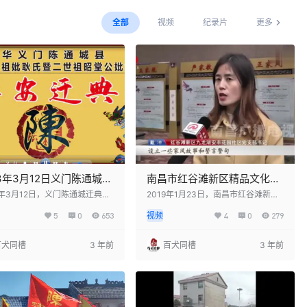
全部
视频
纪录片
更多
23年3月12日义门陈通城迁
南昌市红谷滩新区精品文化社
动：纪念始祖与二世祖，
区开放日活动：增强文化艺术
3年3月12日，义门陈通城迁典活
2019年1月23日，南昌市红谷滩新区
中华义门陈通城县隆重举行。此
举办了精品文化社区开放日活动。此
传统文化
氛围，传承义门陈家风文化
5
0
653
视频
4
0
279
动是为了纪念始祖千六公祖妣耿
次活动旨在进一步增强全区文化艺术
二世祖昭堂公妣胡氏，同时也是
氛围，丰富和活跃群众精神文化生
传承和弘扬义门陈家族的传统文
活。活动推动了义门陈家风文化的发
百犬同槽
3 年前
百犬同槽
3 年前
在迁典仪式上，家族成员共同祭
展，让更多人了解和传承这一宝贵的
先，追忆先祖的功德，并祈愿家
文化遗产。此次活动为社区居民提供
荣昌盛，子孙后代幸福安康。整
了丰富多彩的文化体验，展示了社区
动庄重而神圣，展现了义门陈家
文化的独特魅力，促进了社区的凝聚
凝聚力和向心力。
力和文化认同感。