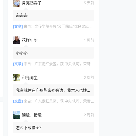
月亮起雾了
5 天前
👍👍👍
[文章]
来自：
文传学院开展“义门陈氏”优良家风研学活动
花样年华
1 周前
👍👍👍
[文章]
来自：
广东走红景区，获‘中央’认可，荣膺‘广州文化名片
和光同尘
2 周前
我家就住在广州陈家祠旁边，我本人也姓
陈，但家里没有留存族谱相关记录，我不知
道自己是否也来自义门陈氏。
[文章]
来自：
广东走红景区，获‘中央’认可，荣膺‘广州文化名片
随缘，惜缘
2 周前
怎么下载谱图？