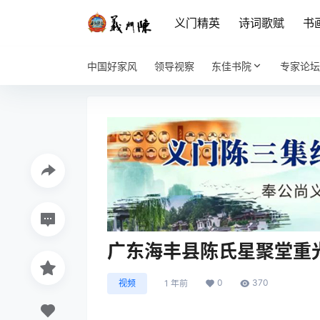
义门精英
诗词歌赋
书
中国好家风
领导视察
东佳书院
专家论坛
广东海丰县陈氏星聚堂重
0
370
视频
1 年前