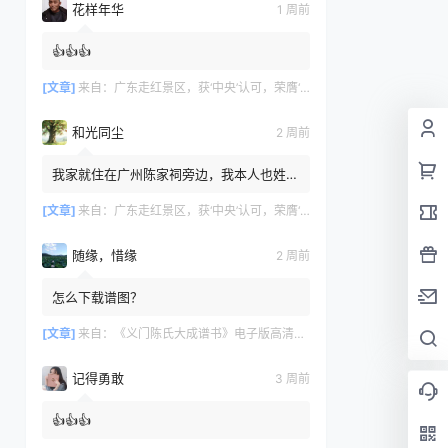
花样年华
1 周前
👍👍👍
[文章]
来自：
广东走红景区，获‘中央’认可，荣膺‘广州文化名片
和光同尘
2 周前
我家就住在广州陈家祠旁边，我本人也姓
陈，但家里没有留存族谱相关记录，我不知
道自己是否也来自义门陈氏。
[文章]
来自：
广东走红景区，获‘中央’认可，荣膺‘广州文化名片
随缘，惜缘
2 周前
怎么下载谱图？
[文章]
来自：
《义门陈氏大成谱书》电子版高清全册｜家谱PDF下载+免费在线阅读｜官方正版无水印
记得勇敢
3 周前
👍👍👍