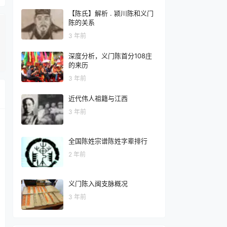
【陈氏】解析 . 颍川陈和义门
陈的关系
3 年前
深度分析，义门陈首分108庄
的来历
3 年前
近代伟人祖籍与江西
3 年前
全国陈姓宗谱陈姓字辈排行
2 年前
义门陈入闽支脉概况
3 年前