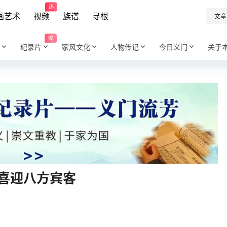
热
画艺术
视频
族谱
寻根
文章
爆
纪录片
家风文化
人物传记
今日义门
关于
 喜迎八方宾客