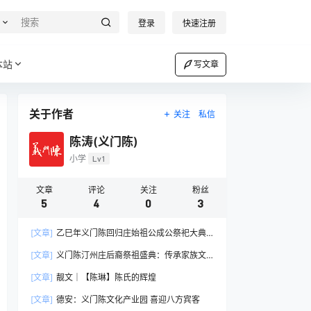
登录
快速注册
本站
写文章
关于作者
关注
私信
陈涛(义门陈)
小学
Lv1
文章
评论
关注
粉丝
5
4
0
3
[文章]
乙巳年义门陈回归庄始祖公成公祭祀大典
在湖北浠水隆重举行
[文章]
义门陈汀州庄后裔祭祖盛典：传承家族文
脉，共祈未来辉煌
[文章]
靓文｜【陈琳】陈氏的辉煌
[文章]
德安：义门陈文化产业园 喜迎八方宾客