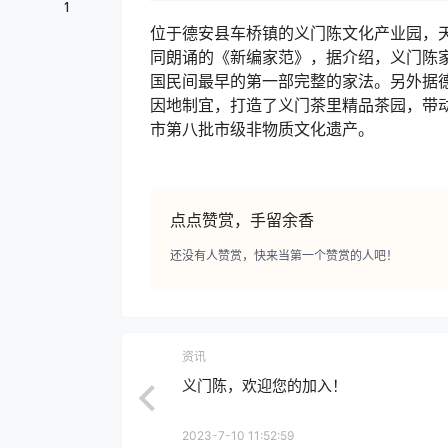
1
位于德安县车桥镇的义门陈文化产业园，天
同朗诵的《新编家范》，据介绍，义门陈家范
国民间最早的第一部完整的家法。另外据
因地制宜，打造了义门茶里精品茶园，带动
市第八批市级非物质文化遗产。
点点赞赏，手留余香
还没有人赞赏，快来当第一个赞赏的人吧！
资讯
义门陈，欢迎您的加入！
2023-7-10 11:52:59