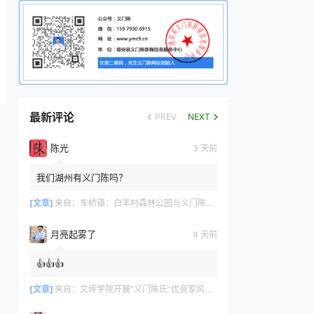
最新评论
PREV
NEXT
陈光
3 天前
我们湖州有义门陈吗？
[文章]
来自：
车桥镇：白羊村森林公园与义门陈文化产业园共绘文旅新篇章
月亮起雾了
4 天前
👍👍👍
[文章]
来自：
文传学院开展“义门陈氏”优良家风研学活动