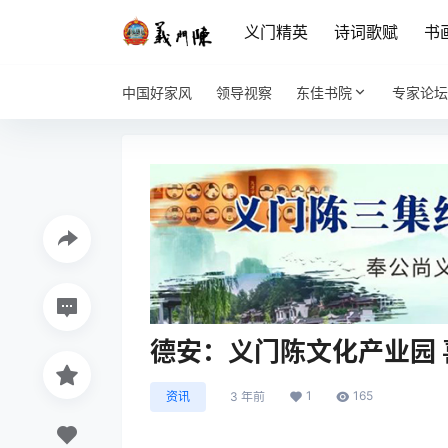
义门精英
诗词歌赋
书
中国好家风
领导视察
东佳书院
专家论坛
德安：义门陈文化产业园
1
165
资讯
3 年前