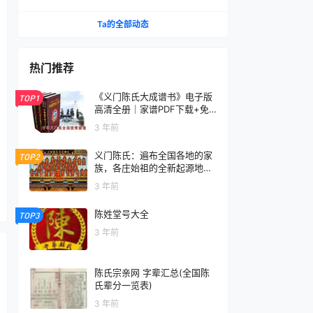
Ta的全部动态
热门推荐
《义门陈氏大成谱书》电子版
TOP1
高清全册｜家谱PDF下载+免
费在线阅读｜官方正版无水印
3 年前
义门陈氏：遍布全国各地的家
TOP2
族，各庄始祖的全新起源地揭
秘
3 年前
陈姓堂号大全
TOP3
3 年前
陈氏宗亲网 字辈汇总(全国陈
氏辈分一览表)
3 年前