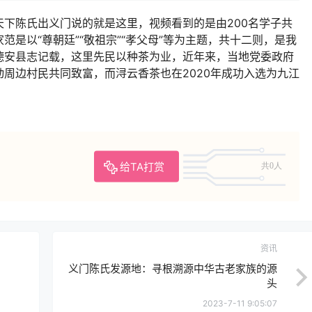
下陈氏出义门说的就是这里，视频看到的是由200名学子共
是以“尊朝廷”“敬祖宗”“孝父母”等为主题，共十二则，是我
德安县志记载，这里先民以种茶为业，近年来，当地党委政府
周边村民共同致富，而浔云香茶也在2020年成功入选为九江
给TA打赏
共0人
资讯
义门陈氏发源地：寻根溯源中华古老家族的源
头
2023-7-11 9:05:07