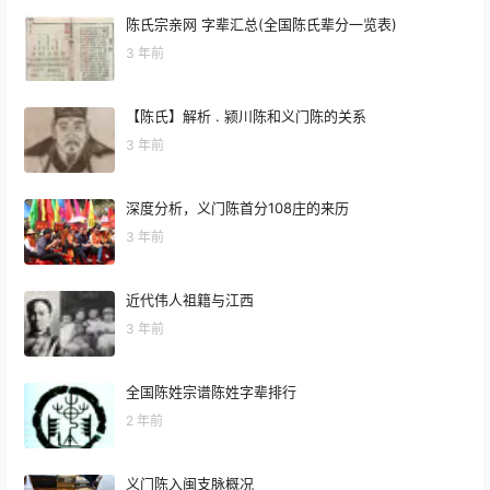
陈氏宗亲网 字辈汇总(全国陈氏辈分一览表)
3 年前
【陈氏】解析 . 颍川陈和义门陈的关系
3 年前
深度分析，义门陈首分108庄的来历
3 年前
近代伟人祖籍与江西
3 年前
全国陈姓宗谱陈姓字辈排行
2 年前
义门陈入闽支脉概况