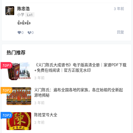
陈忠浩
3 年前
小学
Lv1
👍👍👍
回复
0
0
热门推荐
《义门陈氏大成谱书》电子版高清全册｜家谱PDF下载
TOP1
+免费在线阅读｜官方正版无水印
3 年前
义门陈氏：遍布全国各地的家族，各庄始祖的全新起
TOP2
源地揭秘
3 年前
陈姓堂号大全
TOP3
3 年前