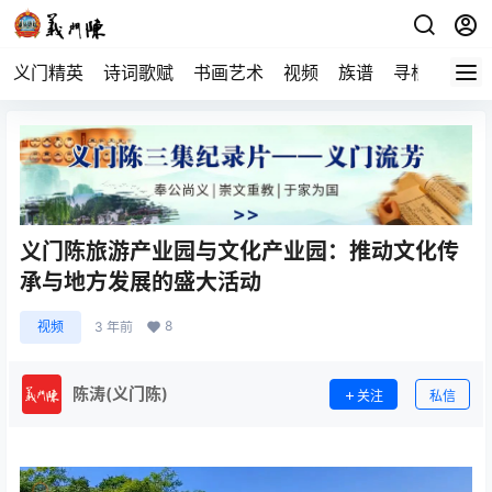
义门精英
诗词歌赋
书画艺术
视频
族谱
寻根
义门陈旅游产业园与文化产业园：推动文化传
承与地方发展的盛大活动
8
视频
3 年前
陈涛(义门陈)
关注
私信