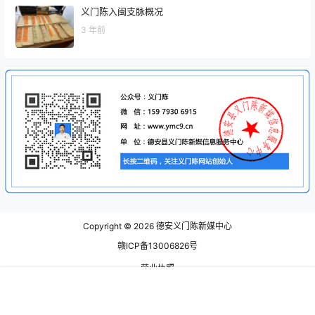
义门陈入闽支脉概况
3 年前
Copyright © 2026
德安义门陈新媒中心
赣ICP备13006826号
营业执照
查询 9 次，耗时 0.1812 秒
首页
视频
寻根
动态
客服
我的