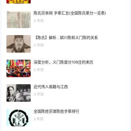
陈氏宗亲网 字辈汇总(全国陈氏辈分一览表)
3 年前
【陈氏】解析 . 颍川陈和义门陈的关系
3 年前
深度分析，义门陈首分108庄的来历
3 年前
近代伟人祖籍与江西
3 年前
全国陈姓宗谱陈姓字辈排行
2 年前