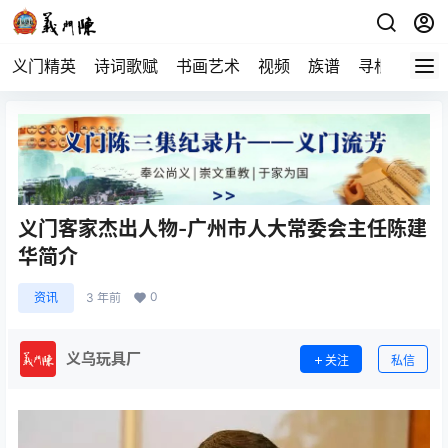
义门精英
诗词歌赋
书画艺术
视频
族谱
寻根
义门客家杰出人物-广州市人大常委会主任陈建
华简介
0
资讯
3 年前
义乌玩具厂
关注
私信