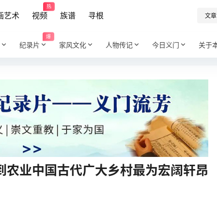
热
画艺术
视频
族谱
寻根
文章
爆
纪录片
家风文化
人物传记
今日义门
关于
到农业中国古代广大乡村最为宏阔轩昂