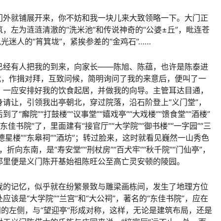
门外就铺展开来，你不妨和我一块儿来大致领略一下。大门正
，左为涟涟清澈的“洗米池”和传说神奇的“公婆±丘”，毗连苍
迷人的“筲箕垅”，紧挨参差的“金鸡石’’……
已经有人把我的到来，向家长——陈旭、陈蕴，也许是陈泰进
我，作揖对拜，互致问候，简明询问了我的来意后，便叫了一
，一应安排好我的饮食起居，并做我的向导。主管耳达目通，
请让，引领我出亭朝北，穿过院落，沿石阶登上“义门堂”，
廨院”“打鼓楼”“议事堂”“嬉戏亭”“大戏楼”“馈食堂”“酒楼”
“东佳书院”了，里面建有“接官厅”“大学院”“御书楼”“一字园”“三
“德星楼”“东皋祠”“酒坊”；转过脸来，这时就看见巍然一山秀色
折向东南，是“寿安堂”“刑杖房”“百犬牢”“秋千院”“门仙亭”，
那里便是义门陈开基始祖陈旺公至高亡灵安顿的陵园。
我的记忆，似乎就在纷繁景致与雕梁画栋间，发生了地理方位
该是“大学院”“兰宫”和“大公祠”，著名的“东佳书院”，应在
门的左侧，与“望迎亭”形成对称，这样，无论是建筑布局，还是