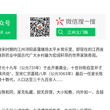
唐宋时期的江州浔阳县蒲塘场太平乡常乐里，即现在的江西省
略到农业中国古代广大乡村最为宏阔轩昂的世界家族奇观。
元十九年（公元731年）于此开基奠业，十世孙陈伯宣并子
族共处”，至宋仁宗嘉秸八年（公元1063年）最后一任家长陈
袭十数代，人口达至三千九百余人……
均等和同，家无私藏，厨无异馔，大小知教，内外如一，击鼓