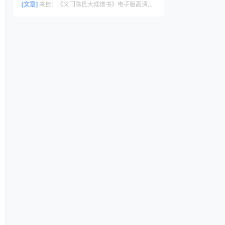
[文章]
来自：
《义门陈氏大成谱书》电子版高清全册｜家谱PDF下载+免费在线阅读｜官方正版无水印