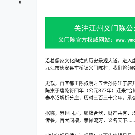
0
沿着儒家文化绚烂的历史景观大道，进入
九江市德安县车桥镇义门陈村，我们将领
史载，自宜都王陈叔明之五世孙陈旺于唐开
陈崇于唐乾符四年（公元877年）迁来“合
泰奉诏解析分庄，历时三百三十余年，承
据称，累世同居，聚族合炊，财产共有，
传餐，百犬同槽，孝悌流芳，义名天下……