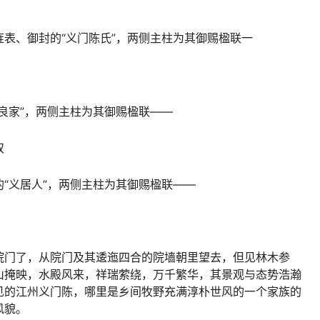
表、御封的“义门陈氏”，两侧主柱为其御赐楹联一
良家”，两侧主柱为其御赐楹联——
双
“义居人”，两侧主柱为其御赐楹联——
院门了，从院门及其逶迤四合的院墙朝里望去，但见林木参
山掩映，水殿风来，祥瑞萦绕，万千繁华，其景观与态势浩瀚
见的江州义门陈，哪里是乡间牧野充满淳朴世风的一个家族的
风貌。