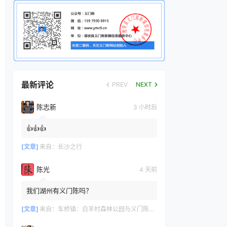
最新评论
PREV
NEXT
陈志新
3 小时后
👍👍👍
[文章]
来自：
长沙之行
陈光
4 天前
我们湖州有义门陈吗？
[文章]
来自：
车桥镇：白羊村森林公园与义门陈文化产业园共绘文旅新篇章