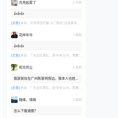
月亮起雾了
4 天前
👍👍👍
[文章]
来自：
文传学院开展“义门陈氏”优良家风研学活动
花样年华
1 周前
👍👍👍
[文章]
来自：
广东走红景区，获‘中央’认可，荣膺‘广州文化名片
和光同尘
2 周前
我家就住在广州陈家祠旁边，我本人也姓
陈，但家里没有留存族谱相关记录，我不知
道自己是否也来自义门陈氏。
[文章]
来自：
广东走红景区，获‘中央’认可，荣膺‘广州文化名片
随缘，惜缘
2 周前
怎么下载谱图？