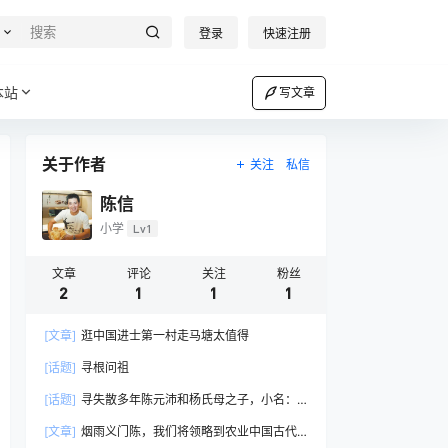
登录
快速注册
本站
写文章
关于作者
关注
私信
陈信
小学
Lv1
文章
评论
关注
粉丝
2
1
1
1
[文章]
逛中国进士第一村走马塘太值得
[话题]
寻根问祖
[话题]
寻失散多年陈元沛和杨氏母之子，小名：
小芳。从家普中小芳是绍字辈，从家人所知信息去
[文章]
烟雨义门陈，我们将领略到农业中国古代
贵州六盘水六枝岩脚。 ……