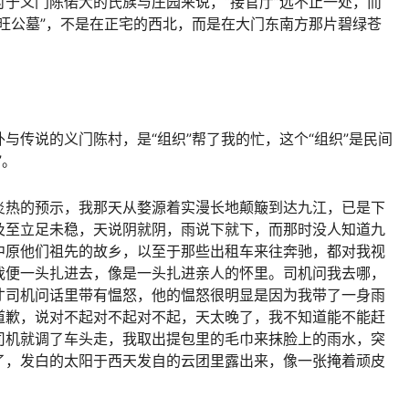
于义门陈偌大的氏族与庄园来说，“接官厅”远不止一处，而
旺公墓”，不是在正宅的西北，而是在大门东南方那片碧绿苍
与传说的义门陈村，是“组织”帮了我的忙，这个“组织”是民间
”。
炎热的预示，我那天从婺源着实漫长地颠簸到达九江，已是下
及至立足未稳，天说阴就阴，雨说下就下，而那时没人知道九
中原他们祖先的故乡，以至于那些出租车来往奔驰，都对我视
我便一头扎进去，像是一头扎进亲人的怀里。司机问我去哪，
才司机问话里带有愠怒，他的愠怒很明显是因为我带了一身雨
道歉，说对不起对不起对不起，天太晚了，我不知道能不能赶
司机就调了车头走，我取出提包里的毛巾来抹脸上的雨水，突
了，发白的太阳于西天发自的云团里露出来，像一张掩着顽皮