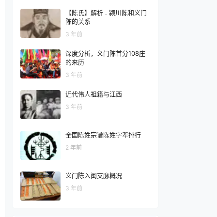
【陈氏】解析 . 颍川陈和义门
陈的关系
3 年前
深度分析，义门陈首分108庄
的来历
3 年前
近代伟人祖籍与江西
3 年前
全国陈姓宗谱陈姓字辈排行
2 年前
义门陈入闽支脉概况
3 年前