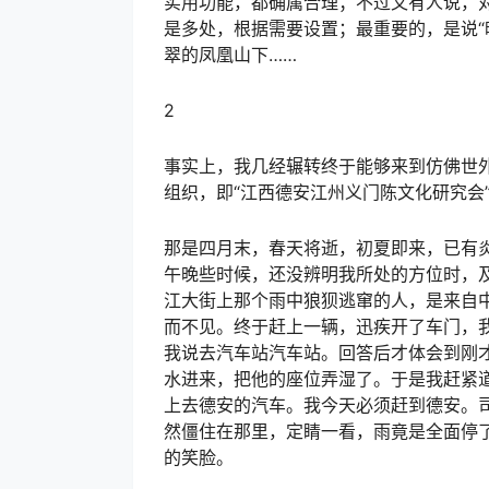
实用功能，都确属合理；不过又有人说，对
是多处，根据需要设置；最重要的，是说“
翠的凤凰山下……
2
事实上，我几经辗转终于能够来到仿佛世外
组织，即“江西德安江州义门陈文化研究会
那是四月末，春天将逝，初夏即来，已有
午晚些时候，还没辨明我所处的方位时，
江大街上那个雨中狼狈逃窜的人，是来自
而不见。终于赶上一辆，迅疾开了车门，
我说去汽车站汽车站。回答后才体会到刚
水进来，把他的座位弄湿了。于是我赶紧
上去德安的汽车。我今天必须赶到德安。
然僵住在那里，定睛一看，雨竟是全面停
的笑脸。