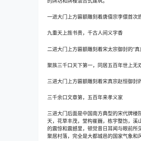
的牌坊和牌楼混合式建筑。
一进大门上方匾额雕刻着唐僖宗李儇首次旌
九重天上旌书贵，千古人间义字香
二进大门上方匾额雕刻着宋太宗御封的“真
聚族三千口天下第一，同居五百年世上无
三进大门上方匾额雕刻着宋真宗赵恒御封的
三千余口文章第，五百年来孝义家
三进大门后面是中国南方典型的宋代牌楼
天，花草丰茂，堂构崔巍，栋宇整饬，溪
的震惊和震撼里，顿觉昔日耳闻与眼前所
聚居村落，完全是大都城邑的国家气象和