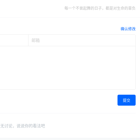
每一个不曾起舞的日子，都是对生命的辜负
确认修改
提交
暂无讨论，说说你的看法吧