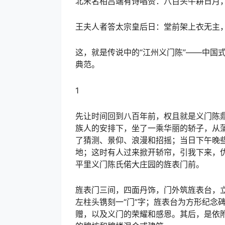
北宋名相吕端有诗唱赞：八百头牛耕日月
王夫人者答太宗皇后日：堂前架上衣无主
这，就是传说中的“江州义门陈”——中国
典范。
1
先让时间回到八百年前，权且就是义门陈
族人的安排下，坐了一乘华丽的轿子，从
了猜测、景仰、浪漫和招摇；当日下午晚
地；这时有人过来掀开轿帘，引我下来，
平里义门陈氏偌大庄园的旌表门前。
旌表门三间，四面丹饰，门外筑旌表台，立
左柱头镌刻一“门”字；旌表台为方形纪念
赠，以及义门的荣耀和感恩。其后，是依