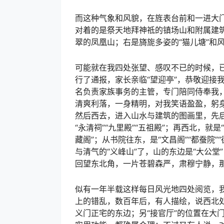
而这种气象和风貌，在旌表台前和一进大
对着的是祭天地拜神祗的镇场山和附属建筑
翠的凤凰山；右是旖旎多姿的“猫儿塘”和风光
可能就在我四处张望、感叹不已的时候，
行了通报，家长亲临“望迎亭”，恭敬迎接
名负责家族事务的主管，专门陪同侍奉我
清爽利落，一身精明，对我笑语盈盈，躬身
然后西去，进入山水与建筑的图画里，先后到了“
“永清祠”“九里殿”“五祖殿”；再西北，就是
藏阁”；从书院往东，是“文昌阁”“都蚕院”
与清气的“义峰山”了，山的东边是“大公堂”，
回望东北角，一片苍碧森严，肃穆宁静，
似有一年半载这样每日风光地四处阅览，
上的错乱，数百年后，有人描绘，说西北处应
义门正宅的东边；另“接官厅”的位置在大