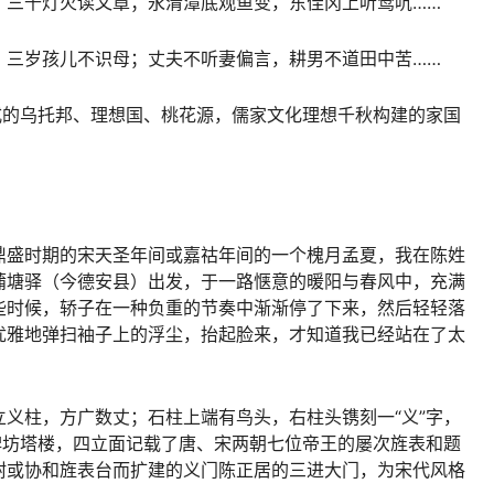
，三千灯火读文章；永清潭底观鱼变，东佳冈上听莺吭……
，三岁孩儿不识母；丈夫不听妻偏言，耕男不道田中苦……
式的乌托邦、理想国、桃花源，儒家文化理想千秋构建的家国
鼎盛时期的宋天圣年间或嘉祜年间的一个槐月孟夏，我在陈姓
蒲塘驿（今德安县）出发，于一路惬意的暖阳与春风中，充满
些时候，轿子在一种负重的节奏中渐渐停了下来，然后轻轻落
优雅地弹扫袖子上的浮尘，抬起脸来，才知道我已经站在了太
义柱，方广数丈；石柱上端有鸟头，右柱头镌刻一“义”字，
碑坊塔楼，四立面记载了唐、宋两朝七位帝王的屡次旌表和题
附或协和旌表台而扩建的义门陈正居的三进大门，为宋代风格