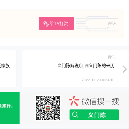
给TA打赏
共0人
资讯
氏家族
义门陈解说l江洲义门陈的来历
2022-11-20 0:34:10