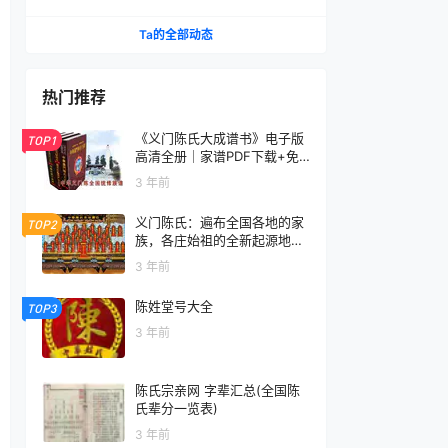
广大乡村最为宏阔轩昂的世界家族奇观。
Ta的全部动态
热门推荐
《义门陈氏大成谱书》电子版
TOP1
高清全册｜家谱PDF下载+免
费在线阅读｜官方正版无水印
3 年前
义门陈氏：遍布全国各地的家
TOP2
族，各庄始祖的全新起源地揭
秘
3 年前
陈姓堂号大全
TOP3
3 年前
陈氏宗亲网 字辈汇总(全国陈
氏辈分一览表)
3 年前