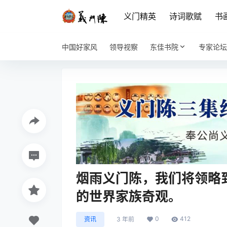
义门精英
诗词歌赋
书
中国好家风
领导视察
东佳书院
专家论坛
烟雨义门陈，我们将领略
的世界家族奇观。
0
412
资讯
3 年前