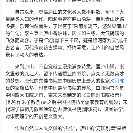
自古以来，登临庐山的文化名人数不胜数，留下了大
量脍炙人口的佳作。陶渊明曾在庐山隐耕，偶见青山妩媚
多姿，乐趣油然而生，于是有了“采菊东篱下，悠然见南山”
的佳句；李白登上庐山香炉峰，因长如白练、大气磅礴的
飞瀑而动容，于是“飞流直下三千尺，疑是银河落九天”成千
古名言。历代作家访古探幽、抒情写意，让庐山的自然风
景有了动人的表达。
来到庐山，不自觉就会浸染满身诗意。匡庐山脚，崇
文重教的九江人，留下传道授业的书院，点亮了无数英才
的梦想。唐代的东佳书院是中国历史上最大的世家
义门陈
氏的家族私塾，也是中国最早书院的典范；白鹿洞书院是
中国四大书院之首，南宋朱熹制定的《白鹿洞书院揭示》
(也称作朱子教条)是之后中国书院乃至儒家教育的纲领；宋
代理学鼻祖周敦颐晚年创办濂溪书院(濂溪祠)，设堂讲学，
对宋明理学的开创意义重大。
作为自然与人文交融的“杰作”，庐山的“万国别墅”是绝