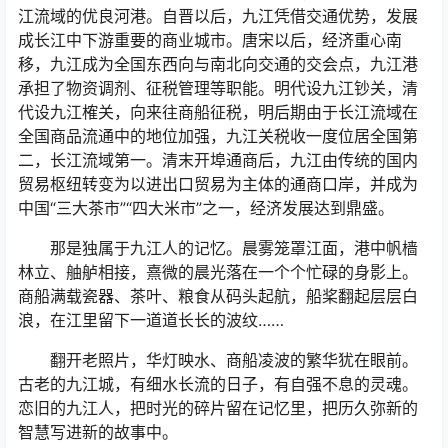
江流域的优良河港。自晋以后，九江凭借交通优势，发展
成长江中下游重要的商业城市。唐宋以后，经济重心南
移，九江成为全国东西向与南北向交通的交会点，九江港
承担了物资调剂、征税管理等职能。明代设九江钞关，清
代设九江榷关，向来往商船征税，明后期由于长江流域在
全国商品流通中的地位加强，九江关税收一度位居全国第
二，长江流域第一。清末开埠通商后，九江由传统的国内
贸易枢纽转变为以进出口贸易为主体的通商口岸，并成为
中国“三大茶市”“四大米市”之一，经济发展达到鼎盛。
那是独属于九江人的记忆。晨雾笼罩江面，港中帆樯
林立、舳舻相接，熹微的晨光落在一个个忙碌的身影上。
商船满载瓷器、茶叶、粮食从码头起航，船桨翻起层层白
浪，在江里留下一道道长长的波纹……
翻开老照片，华灯映水、商船凌波的繁华犹在眼前。
古老的九江城，有细水长流的日子，有自强不息的灵魂。
恋旧的九江人，把时光的碎片留在记忆里，把历久弥新的
智慧写进新的故事中。