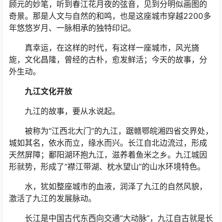
顾元的妙笔，听到春江花月夜的弦音，见到分明似画图的
奇景。那是人文与自然的和鸣，也是这座城市穿越2200多
年悠悠岁月、一脉相承的独特印记。
真幸运，在这样的时代，有这样一座城市，风光旖
旎，文化昌隆，曾经的古朴，愈发鲜活；今天的故事，分
外生动。
九江文化开放
九江的故事，要从水说起。
被称为“江西北大门”的九江，踞赣鄂皖湘四省交界处，
城如其名，依水而立，缘水而兴。长江自北边流过，形成
天然屏障；鄱阳湖环抱九江，滋养着鱼米之乡。九江城因
形就势，形成了“襟江带湖、枕水望山”的山水环境特色。
水，犹如整座城市的血液，润泽了九江的自然风貌，
激活了九江的发展脉动。
长江是中国古代东西向交通“大动脉”，九江自古就是长