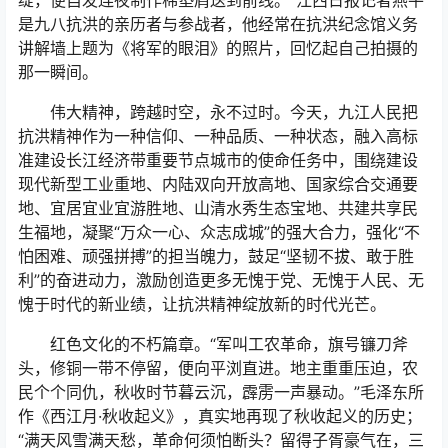
是九八抗洪的亲历者与参战者，他经常在抗洪纪念馆义务
讲解墙上题为《将军的眼泪》的照片，回忆起自己拍摄的
那一瞬间。
伟大精神，跨越时空，永不过时。今天，九江人民把
抗洪精神作为一种信仰、一种品质、一种状态，融入高标
准建设长江经济带重要节点城市的使命任务中，围绕建设
现代新型工业重地、内陆双向开放高地、国家综合交通要
地、宜居宜业宜游胜地、山清水秀生态宝地、共建共享民
生福地，凝聚“万众一心、众志成城”的强大合力，强化“不
怕困难、顽强拼搏”的担当魄力，鼓足“坚韧不拔、敢于胜
利”的奋进动力，激励创造更多无愧于党、无愧于人民、无
愧于时代的新业绩，让抗洪精神绽放新的时代光芒。
红色文化的不朽篇章。“军叫工农革命，旗号镰刀斧
头，修铜一带不停留，便向平浏直进。地主重重压迫，农
民个个同仇，秋收时节暮云沉，霹雳一声暴动。”毛泽东所
作《西江月·秋收起义》，真实地再现了秋收起义的历史；
“满天风雪满天愁，革命何须怕断头？留得子胥豪气在，三