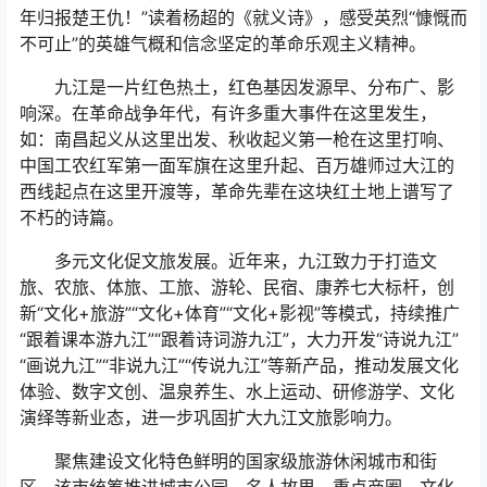
年归报楚王仇！”读着杨超的《就义诗》，感受英烈“慷慨而
不可止”的英雄气概和信念坚定的革命乐观主义精神。
九江是一片红色热土，红色基因发源早、分布广、影
响深。在革命战争年代，有许多重大事件在这里发生，
如：南昌起义从这里出发、秋收起义第一枪在这里打响、
中国工农红军第一面军旗在这里升起、百万雄师过大江的
西线起点在这里开渡等，革命先辈在这块红土地上谱写了
不朽的诗篇。
多元文化促文旅发展。近年来，九江致力于打造文
旅、农旅、体旅、工旅、游轮、民宿、康养七大标杆，创
新“文化+旅游”“文化+体育”“文化+影视”等模式，持续推广
“跟着课本游九江”“跟着诗词游九江”，大力开发“诗说九江”
“画说九江”“非说九江”“传说九江”等新产品，推动发展文化
体验、数字文创、温泉养生、水上运动、研修游学、文化
演绎等新业态，进一步巩固扩大九江文旅影响力。
聚焦建设文化特色鲜明的国家级旅游休闲城市和街
区，该市统筹推进城市公园、名人故里、重点商圈、文化