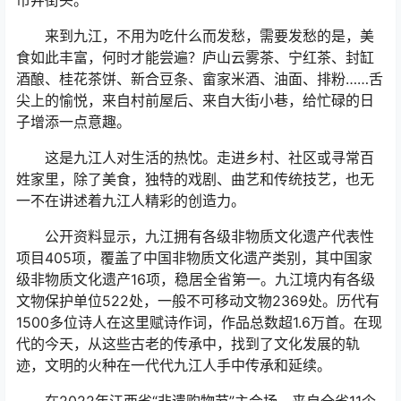
来到九江，不用为吃什么而发愁，需要发愁的是，美
食如此丰富，何时才能尝遍？庐山云雾茶、宁红茶、封缸
酒酿、桂花茶饼、新合豆条、畲家米酒、油面、排粉……舌
尖上的愉悦，来自村前屋后、来自大街小巷，给忙碌的日
子增添一点意趣。
这是九江人对生活的热忱。走进乡村、社区或寻常百
姓家里，除了美食，独特的戏剧、曲艺和传统技艺，也无
一不在讲述着九江人精彩的创造力。
公开资料显示，九江拥有各级非物质文化遗产代表性
项目405项，覆盖了中国非物质文化遗产类别，其中国家
级非物质文化遗产16项，稳居全省第一。九江境内有各级
文物保护单位522处，一般不可移动文物2369处。历代有
1500多位诗人在这里赋诗作词，作品总数超1.6万首。在现
代的今天，从这些古老的传承中，找到了文化发展的轨
迹，文明的火种在一代代九江人手中传承和延续。
在2022年江西省“非遗购物节”主会场，来自全省11个