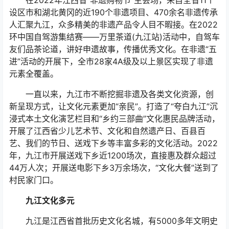
设区市和湖北黄冈的近190个非遗项目、470余名非遗传承
人汇聚九江，众多精美的非遗产品令人目不暇接。在2022
环中国自驾游集结赛——万里茶道(九江站)活动中，自驾车
友们品茶论道，讲好申遗故事，传播优秀文化。在非遗“五
进”活动的开展下，全市28家4A级及以上景区实现了非遗
元素全覆盖。
一直以来，九江市不断挖掘非遗及各类文化资源，创
新呈现方式，让文化元素更加“亲民”。打造了“夸白九江”沉
浸式本土文化演艺栏目和“乡约三部曲”文化惠民品牌活动，
开展了江西省少儿艺术节、文化和自然遗产日、百县百
艺、我们的节日、送戏下乡等丰富多彩的文化活动。2022
年，九江市开展送戏下乡近1200场次，直接惠及群众超过
44万人次；开展送电影下乡3万余场次，“文化大餐”送到了
村民家门口。
九江文化多元
九江是江西省首批历史文化名城，有5000多年文明史