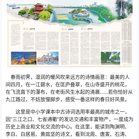
春雨初霁，湿润的暖风吹来远方的诗情画意：最美的人
间四月，在一江碧水，在匡庐叠翠，在山寺盛开的桃花，
在飞流直下的瀑布，在老街风生水起的清晨……若你恰好从
九江路过，不妨放慢脚步，感受一番这样的春日好风景。
这里是中小学课本中古诗词选用率最高的城市之一，
因“三江之口、七省通衢”的发达交通和丰富物产，一度成为
历史上商业和文化交流的中心。在这里，能读到陶渊明、
李白、白居易、黄庭坚的诗文，看到沈周、唐寅、石涛、