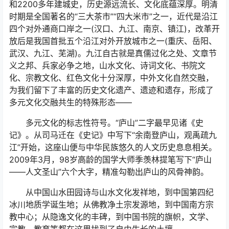
和2200多年建城史，历史源远流长、文化底蕴深厚。明清
时期是全国著名的“三大茶市”“四大米市”之一，近代是沿江
四个对外通商口岸之一(汉口、九江、南京、镇江)，改革开
放后是我国首批五个沿江对外开放城市之一(重庆、岳阳、
武汉、九江、芜湖)。九江自古就是真儒过化之处、文章节
义之邦、兵家必争之地，山水文化、诗词文化、书院文
化、宗教文化、红色文化十分深厚，中外文化自然交融，
为我们留下了丰富的历史文化遗产、遗迹和遗存，形成了
多元文化交融共生的特殊形态——
多元文化的标志性符号。“庐山”二字最早见诸《史
记》。从司马迁在《史记》中写下“余南登庐山，观禹疏九
江”开始，这座山便与中华民族悠久的人文历史息息相关。
2009年3月，98岁高龄的国学大师季羡林提笔写下“庐山
——人文圣山”六个大字，精准勾勒出庐山的风骨神韵。
从中国山水田园诗与山水文化发祥地，到中国第四纪
冰川地质学诞生地；从佛教净土宗发源地，到中国南方宗
教中心；从隐逸文化的丰碑，到中国书院的旗帜，文学、
宗教、教育等都在这里找到了自由生长的土壤。