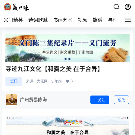
义门精英
诗词歌赋
书画艺术
视频
族谱
寻根
寻迹九江文化【和羹之美 在于合异】
3
资讯
来源：
大江网
3 年前
广州贸易陈海
关注
私信