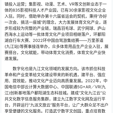
镇投入运营；集影视、动漫、艺术、VR等文创新业态于一
体的835影视科技人才产业园，已有30余家影视文化企业
入驻。同时，借助举办第十六届省运会的契机，秉持“办好
一次会、搞活一座城”的理念，大力发展体育文化产业，逐
步形成较为完整的产业链，瑞昌羽毛球、武宁网球、庐山
西海水上运动等一批体育文化产业项目相继落户，环鄱阳
湖自行车大赛、2022环中国自驾游集结赛——万里茶道
(九江站)等赛事接连举办，众多体育用品生产企业入驻，展
赛搭台，文化赋能，带动体育文化消费，体育文化产业快
速发展。
数字化也是九江文化领域的发展方向。该市抓住科技
革命和产业变革给文化建设带来的新机遇，建平台、强应
用、提效能，推动文化产业迈向高质量发展。2022年，中
国电信中部云计算大数据中心、中国联通5G+AR／VR(九
江)创新基地落户鄱阳湖生态科技城。建成“文化九江云”公
共文化数字信息服务集群，建立九江数字文化网及运行平
台，开辟运行“九派文旅云”服务平台，让广大群众足不出户
享受便捷的文化服务。打造武宁数字文创园，重点培育数