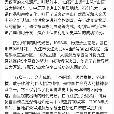
无仅有的文化遗产。别墅群中，“山石”“山语”“山咏”“山悟”
四大博物馆，集中展现出庐山的地质地貌、石刻艺术、诗
词作品和宗教文化，打开了游客对庐山自然风光和人文历
史的全新认知。将博物馆进驻文物别墅，在不改变文物现
状的前提下，通过布置陈列展览等方式，对别墅进行保护
与合理利用开发，是庐山保护利用历史建筑的成功实例。
抗洪精神的时代光芒。1998年，历史永远铭记。就在
那年的8月7日，九江市长江大堤4号至5号闸之间决堤，滔
滔洪水直逼市区……危难之际，人民解放军紧急驰援九江，
经过连续5个昼夜的努力，成功堵住决口，创造了在世界第
三大河流、超历史高水位堵口成功的人间奇迹。
“万众一心、众志成城，不怕困难、顽强拼搏，坚韧不
拔、敢于胜利”的伟大抗洪精神，是中国共产党人的精神谱
系之一，它不仅创造了我国抗洪史上惊天动地的人间奇
迹，而且绽放出新的时代光芒。在九江抗洪纪念馆，讲解
员曹雨晴总是深情地介绍两个“棉垫肩”的故事：“1998年抗
洪时，当地群众得知解放军战士扛沙包肩膀磨得皮开肉
绽，便自发连夜制作棉垫肩送到前线。”江西日报记者燕平