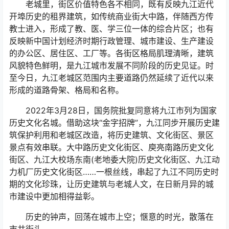
老城里，街区价值特色各不相同，既有反映九江近代
开埠历史的租界建筑，如传统商业街大中路，伴随西方传
教士进入，形成了教、医、学三位一体的综合片区；也有
反映新中国计划经济时期行政管理、城市建设、生产建设
的办公区、居住区、工厂等。各街区格局肌理清晰，建筑
风貌特色鲜明，是九江城市发展不同阶段的历史见证。时
至今日，九江老城区范围内主要道路仍然延续了近代以来
形成的道路骨架、格局和名称。
2022年3月28日，国务院批复同意将九江市列为国家
历史文化名城。借助这块“金字招牌”，九江同步开展历史建
筑保护利用和老城区改造，将历史建筑、文化街区、景区
景点有效串联。大中路历史文化街区、庾亮南路历史文化
街区、九江大校场东南(老地委大院)历史文化街区、九江动
力机厂历史文化街区……一根丝线，串起了九江不同历史时
期的文化珍珠，让历史建筑与老城人文，在日新月异的城
市建设中更加相得益彰。
历史的钟声，回荡在城市上空；惬意的时光，散落在
市井街头。