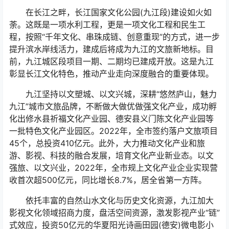
在长江之畔，长江国家文化公园(九江段)建设如火如
荼。这既是一项水利工程，更是一项文化工程和民生工
程，按照“千年文化、串珠成链、创意重现”的方式，进一步
提升滨水岸线活力，建成后将成为九江的文旅新地标。目
前，九江城区段项目一期、二期均已建成开放。这是九江
彰显长江文化特色，推动产业走向深度融合的重要体现。
九江坚持以文塑城、以文兴城，深耕“悠然庐山，魅力
九江”城市文旅品牌，不断做大做优做强文化产业，成功孵
化出修水县祈福文化产业园、德安县义门陈文化产业园等
一批特色文化产业园区。2022年，全市签约落户文旅项目
45个，总投资410亿元。此外，大力推动文化产业和旅
游、影视、科技的融合发展，培育文化产业新业态。以文
强旅、以文兴业，2022年，全市规上文化产业企业实现营
收首次超500亿元，同比增长8.7%，居全省第一方阵。
依托丰富的自然山水文化与历史文化资源，九江加大
影视文化领域招商力度，盘活空间资源，激发影视产业“链”
式效应，投资50亿元的华夏阳光诗画田园(德安)微电影小