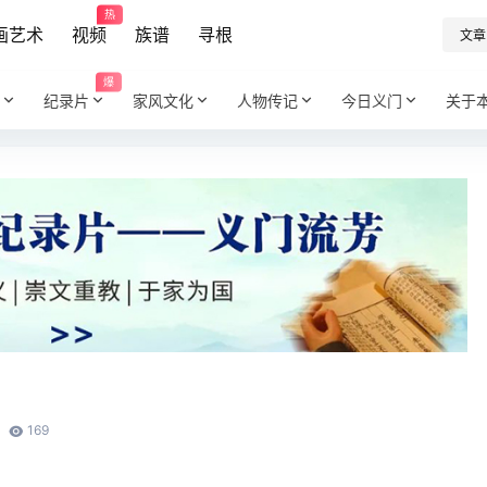
热
画艺术
视频
族谱
寻根
文章
爆
纪录片
家风文化
人物传记
今日义门
关于
169