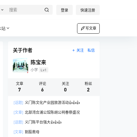
登录
快速注册
本站
写文章
关于作者
关注
私信
陈宝来
小学
Lv1
文章
评论
关注
粉丝
7
6
0
2
[话题]
义门陈文化产业园旅游活动👍👍👍
[文章]
北部湾合浦公馆陈胡公祠春祭盛况
[话题]
义门陈平台强大👍👍👍
[文章]
割股救母