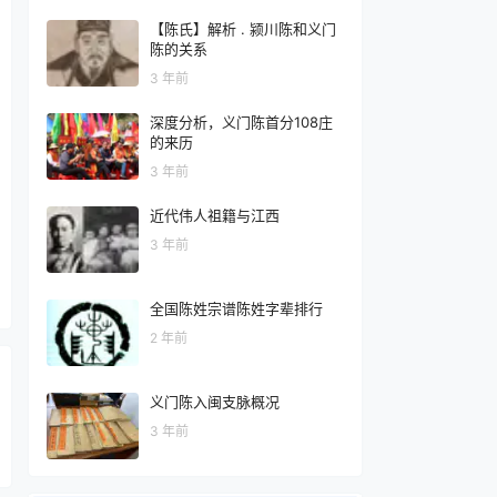
【陈氏】解析 . 颍川陈和义门
陈的关系
3 年前
深度分析，义门陈首分108庄
的来历
3 年前
近代伟人祖籍与江西
3 年前
全国陈姓宗谱陈姓字辈排行
2 年前
义门陈入闽支脉概况
3 年前