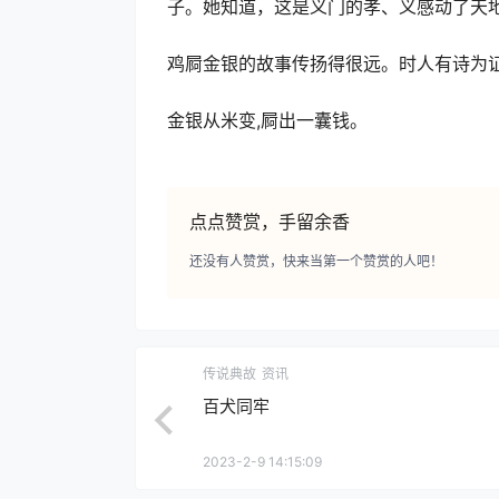
子。她知道，这是义门的孝、义感动了天
鸡屙金银的故事传扬得很远。时人有诗为证
金银从米变,屙出一囊钱。
点点赞赏，手留余香
还没有人赞赏，快来当第一个赞赏的人吧！
传说典故
资讯
百犬同牢
2023-2-9 14:15:09