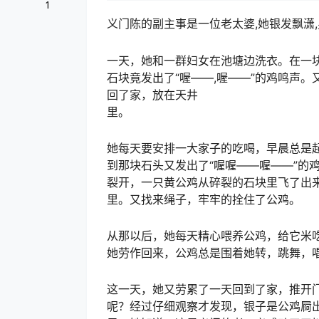
1
义门陈的副主事是一位老太婆,她银发飘潇
一天，她和一群妇女在池塘边洗衣。在一
石块竟发出了“喔——,喔——”的鸡鸣声
回了家，放在天井
里。
她每天要安排一大家子的吃喝，早晨总是
到那块石头又发出了“喔喔——喔——”的
裂开，一只黄公鸡从碎裂的石块里飞了出
里。又找来绳子，牢牢的拴住了公鸡。
从那以后，她每天精心喂养公鸡，给它米
她劳作回来，公鸡总是围着她转，跳舞，
这一天，她又劳累了一天回到了家，推开
呢？经过仔细观察才发现，银子是公鸡屙