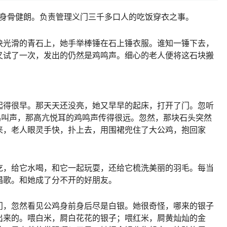
,身骨健朗。负责管理义门三千多口人的吃饭穿衣之事。
块光滑的青石上，她手举棒锤在石上锤衣服。谁知一锤下去，
。又试了一次，发出的仍然是鸡鸣声。细心的老人便将这石块搬
起得很早。那天天还没亮，她又早早的起床，打开了门。忽听
鸡叫声，那高亢悦耳的鸡鸣声传得很远。忽然，那块石头突然
来，老人眼灵手快，扑上去，用围裙兜住了大公鸡，抱回家
吃，给它水喝，和它一起玩耍，还给它梳洗美丽的羽毛。每当
唱歌。和她成了分不开的好朋友。
门，忽然看见公鸡身前身后尽是白银。她很奇怪，哪来的银子
出来的。喂白米，屙白花花的银子；喂红米，屙黄灿灿的金