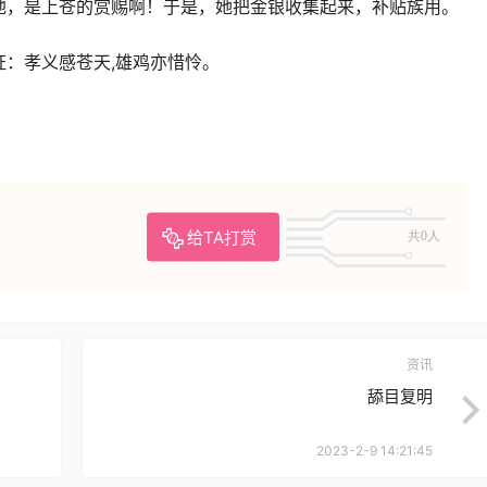
地，是上苍的赏赐啊！于是，她把金银收集起来，补贴族用。
：孝义感苍天,雄鸡亦惜怜。
给TA打赏
共0人
资讯
舔目复明
2023-2-9 14:21:45