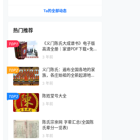
Ta的全部动态
热门推荐
《义门陈氏大成谱书》电子版
TOP1
高清全册｜家谱PDF下载+免
费在线阅读｜官方正版无水印
3 年前
义门陈氏：遍布全国各地的家
TOP2
族，各庄始祖的全新起源地揭
秘
3 年前
陈姓堂号大全
TOP3
3 年前
陈氏宗亲网 字辈汇总(全国陈
氏辈分一览表)
3 年前