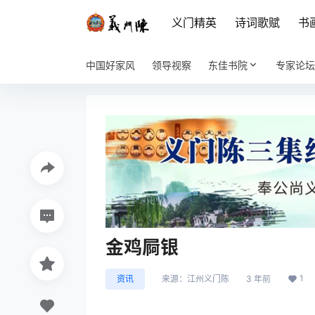
义门精英
诗词歌赋
书
中国好家风
领导视察
东佳书院
专家论坛
金鸡屙银
1
资讯
来源：
江州义门陈
3 年前