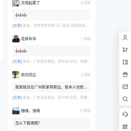
月亮起雾了
6 天前
👍👍👍
[文章]
来自：
文传学院开展“义门陈氏”优良家风研学活动
花样年华
1 周前
👍👍👍
[文章]
来自：
广东走红景区，获‘中央’认可，荣膺‘广州文化名片
和光同尘
2 周前
我家就住在广州陈家祠旁边，我本人也姓
陈，但家里没有留存族谱相关记录，我不知
道自己是否也来自义门陈氏。
[文章]
来自：
广东走红景区，获‘中央’认可，荣膺‘广州文化名片
随缘，惜缘
3 周前
怎么下载谱图？