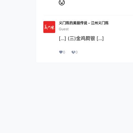
义门陈的美丽传说 – 江州义门陈
Guest
[…] (三)金鸡屙银 […]
0
0