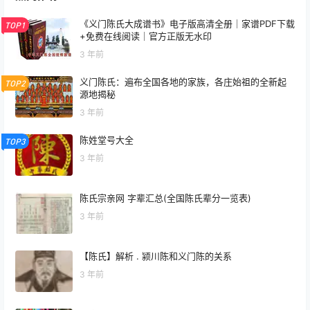
《义门陈氏大成谱书》电子版高清全册｜家谱PDF下载
TOP1
+免费在线阅读｜官方正版无水印
3 年前
义门陈氏：遍布全国各地的家族，各庄始祖的全新起
TOP2
源地揭秘
3 年前
陈姓堂号大全
TOP3
3 年前
陈氏宗亲网 字辈汇总(全国陈氏辈分一览表)
3 年前
【陈氏】解析 . 颍川陈和义门陈的关系
3 年前