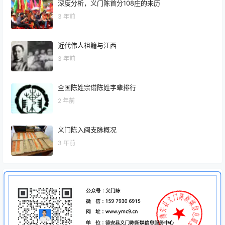
深度分析，义门陈首分108庄的来历
3 年前
近代伟人祖籍与江西
3 年前
全国陈姓宗谱陈姓字辈排行
2 年前
义门陈入闽支脉概况
3 年前