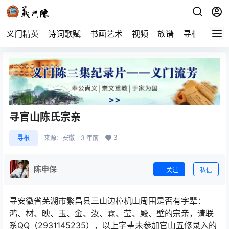
义门精英
诗词歌赋
书画艺术
视频
族谱
寻根
寻官山陈氏宗亲
3
寻根
来源：
安徽
3 年前
陈申保
关注
私信
寻安徽省芜湖市繁昌县三山边樟机山周围是否有字辈：
鸿、材、映、玉、金、汝、霖、莹、殿、壁的宗亲，请联
系QQ（2931145235），以上字辈未参加官山五修录入的