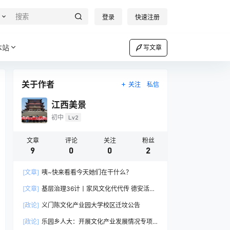
登录
快速注册
本站
写文章
关于作者
关注
私信
江西美景
初中
Lv2
文章
评论
关注
粉丝
9
0
0
2
[文章]
咦~快来看看今天她们在干什么？
[文章]
基层治理36计丨家风文化代代传 德安活用
“站话家常”
[政论]
义门陈文化产业园大学校区迁坟公告
[政论]
乐园乡人大：开展文化产业发展情况专项