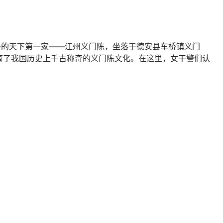
外的天下第一家——江州义门陈，坐落于德安县车桥镇义门
育了我国历史上千古称奇的义门陈文化。在这里，女干警们认