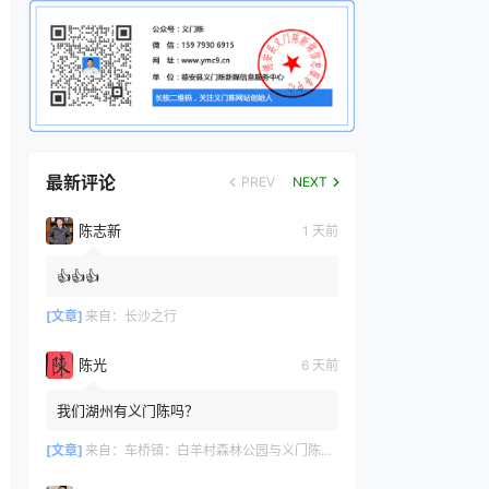
最新评论
PREV
NEXT
陈志新
1 天前
👍👍👍
[文章]
来自：
长沙之行
陈光
6 天前
我们湖州有义门陈吗？
[文章]
来自：
车桥镇：白羊村森林公园与义门陈文化产业园共绘文旅新篇章