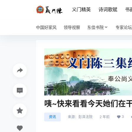
义门精英
诗词歌赋
书
中国好家风
领导视察
东佳书院
专家论坛
咦~快来看看今天她们在
3
资讯
来源：
彭泽法院
2 年前