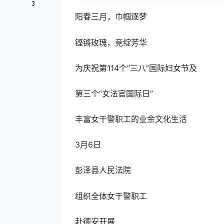
3
阳春三月，巾帼逐梦
铿锵玫瑰，竞绽芳华
为庆祝第114个“三八”国际妇女节及
第三个“女法官国际日”
丰富女干警职工的业余文化生活
3月6日
彭泽县人民法院
组织全体女干警职工
赴德安开展