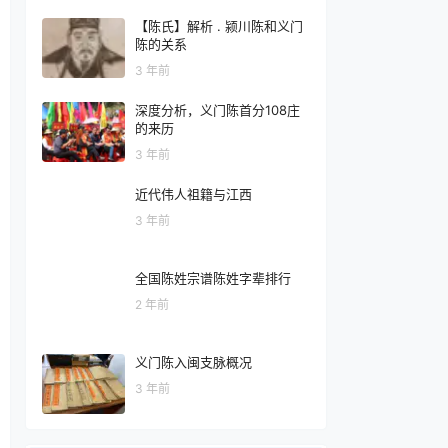
【陈氏】解析 . 颍川陈和义门
陈的关系
3 年前
深度分析，义门陈首分108庄
的来历
3 年前
近代伟人祖籍与江西
3 年前
全国陈姓宗谱陈姓字辈排行
2 年前
义门陈入闽支脉概况
3 年前