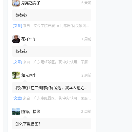
月亮起雾了
6 天前
👍👍👍
[文章]
来自：
文传学院开展“义门陈氏”优良家风研学活动
花样年华
1 周前
👍👍👍
[文章]
来自：
广东走红景区，获‘中央’认可，荣膺‘广州文化名片
和光同尘
2 周前
我家就住在广州陈家祠旁边，我本人也姓
陈，但家里没有留存族谱相关记录，我不知
道自己是否也来自义门陈氏。
[文章]
来自：
广东走红景区，获‘中央’认可，荣膺‘广州文化名片
随缘，惜缘
3 周前
怎么下载谱图？