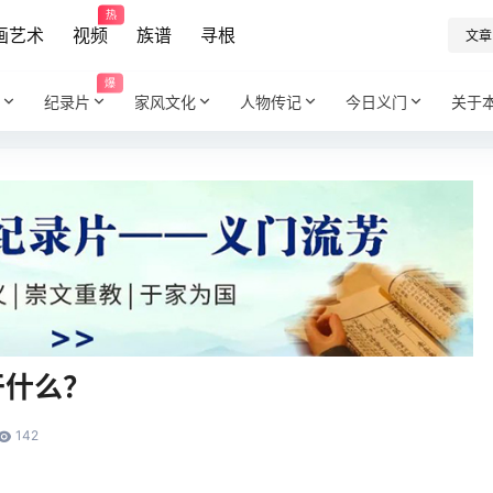
热
画艺术
视频
族谱
寻根
文章
爆
纪录片
家风文化
人物传记
今日义门
关于
干什么？
142