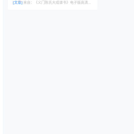
[文章]
来自：
《义门陈氏大成谱书》电子版高清全册｜家谱PDF下载+免费在线阅读｜官方正版无水印