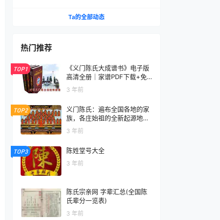
调研
Ta的全部动态
热门推荐
《义门陈氏大成谱书》电子版
TOP1
高清全册｜家谱PDF下载+免
费在线阅读｜官方正版无水印
3 年前
义门陈氏：遍布全国各地的家
TOP2
族，各庄始祖的全新起源地揭
秘
3 年前
陈姓堂号大全
TOP3
3 年前
陈氏宗亲网 字辈汇总(全国陈
氏辈分一览表)
3 年前