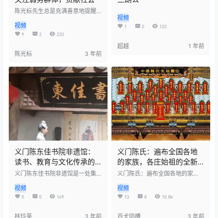
陈光标先生总是充满善意地提醒
视频
人们要关注弱势群体，积极参与
视频
公益事业。他用自己的行动和言
1
0
133
论激励着更多的人投身于慈善事
9
2
233
业，为社会贡献自己的力量。
超越
1 年前
陈光标
3 年前
义门陈东佳书院非遗馆：
义门陈氏：遍布全国各地
读书、教育与文化传承的
的家族，各庄始祖的全新
融合
起源地揭秘
义门陈东佳书院非遗馆是一处集
义门陈氏：遍布全国各地的家
读书、教育和文化传承为一体的
族，各庄始祖的全新起源地揭秘 1
视频
视频
场所。这里不仅提供了丰富的图
991年，陈发琳因服兵役离开家
书资源，还有专业的教育团队，
乡，尽管对家族历史有所耳闻，
0
0
169
13
8
10.8k
帮助人们获取知识和技能。同
但对具体的根源并不完全了解。2
时，非遗馆还致力于传承和发扬
005年，他深爱的爷爷离世，家谱
桂玲英
3 年前
百犬同槽
3 年前