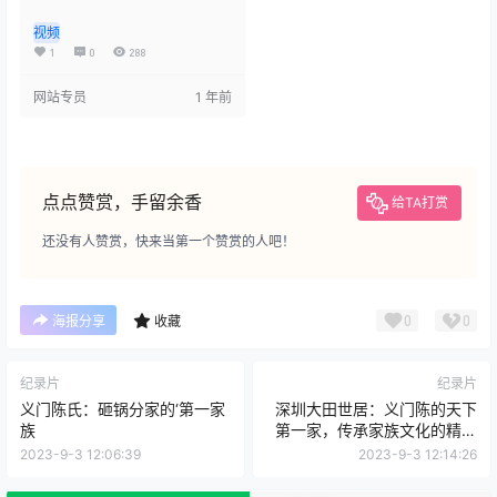
训文化教育。
视频
1
0
288
网站专员
1 年前
点点赞赏，手留余香
给TA打赏
还没有人赞赏，快来当第一个赞赏的人吧！
0
0
海报分享
收藏
纪录片
纪录片
义门陈氏：砸锅分家的‘第一家
深圳大田世居：义门陈的天下
族
第一家，传承家族文化的精神
象征
2023-9-3 12:06:39
2023-9-3 12:14:26