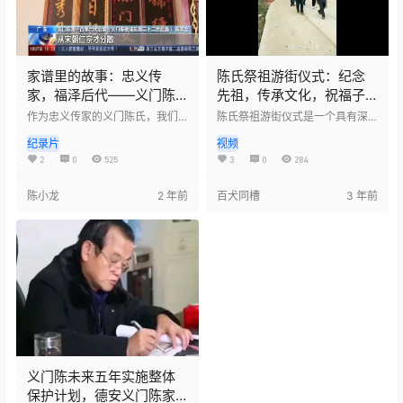
掘义门陈文化中的优秀元素，推
动其…
家谱里的故事：忠义传
陈氏祭祖游街仪式：纪念
家，福泽后代——义门陈
先祖，传承文化，祝福子
谢浦庄第二十二世后裔
孙后代
作为忠义传家的义门陈氏，我们
陈氏祭祖游街仪式是一个具有深
的祖先在历史长河中留下了辉煌
厚文化内涵的传统活动，旨在纪
纪录片
视频
的篇章。陈谢浦庄的第二十二世
念陈氏家族的先祖，表达对祖先
后裔，继承了这份荣耀的传统。
的敬仰和感恩之情。该活动在村
2
0
525
3
0
284
他们以忠诚、正义为核心价值
庄中举行，参与者包括陈氏家族
观，传承着家族的优良品质。在
的成员和当地的居民。 在游街仪
陈小龙
2 年前
百犬同槽
3 年前
他们的带领下，我们的家族不断
式中，陈氏家族的成员穿着传统
发展壮大，福泽后代，为社会做
的服饰，手持香烛，沿着村庄的
出了积极的贡献。 我们的祖先教
街道游行。同时，还有舞龙、舞
导我们要行善积德、孝敬长辈、
狮等表演活动，以及展示陈氏家
关爱他人。这些教诲不仅铭刻在
族历史和文化的展览。整个活动
我们的心中，而且成为我们行动
充满了庄重和热烈的氛围，让人
的指南。我们以义门陈氏为荣，
们深刻感受到陈氏家族的凝聚力
将继续传承这份宝贵的家谱故
和文化传承。 这个活动不仅是对
事，让忠义…
祖先…
义门陈未来五年实施整体
保护计划，德安义门陈家