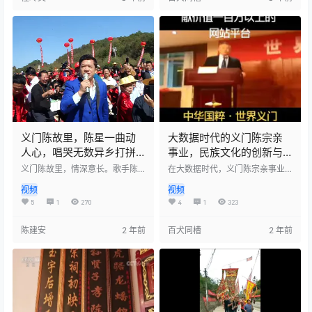
传统文化，通过展示和传播当地
失传，使他的寻根之路更加艰
非物质文化遗产，让更多人了解
难。尽管身处异地，他始终铭记
和认识义门陈地区的文化底蕴。
家族文化传承的重要性，致力于
在这里，人们可以深入了解传统
教育子孙不忘根源。 为了追溯家
文化的魅力和价值，也可以通过
族的历史，陈发琳在2016年发起
学习和传承，为文化的发展做出
了寻亲活动。经过三年多的不懈
自己的贡献。
努力，他终于揭开了义门陈氏在
云南省镇雄县坡头乡新场…
义门陈故里，陈星一曲动
大数据时代的义门陈宗亲
人心，唱哭无数异乡打拼
事业，民族文化的创新与
陈家人！
繁荣
义门陈故里，情深意长。歌手陈
在大数据时代，义门陈宗亲事业
星献唱，旋律悠扬，字字句句触
将迎来一场前所未有的大变革。
视频
视频
人心弦。歌声中，是对家乡的无
借助先进的技术和数据分析，我
限眷恋，也是对所有在外拼搏陈
们能够更好地传承和发扬义门陈
5
1
270
4
1
323
家人的深情呼唤。一曲终了，无
文化，进一步推动民族文化的繁
数听众泪眼婆娑，共鸣于那份跨
荣发展。 作为中国传统文化的重
陈建安
2 年前
百犬同槽
2 年前
越千山万水的乡愁与坚韧不拔的
要组成部分，义门陈文化源远流
奋斗精神。
长，蕴含着深厚的道德底蕴和人
文精神。在新的历史时期，我们
肩负着传承和弘扬义门陈文化的
使命，让更多的人了解和认同这
一优秀的民族文化。 通过大数据
技术的支持，我们可以更好地挖