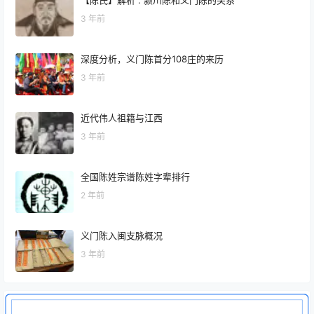
【陈氏】解析 . 颍川陈和义门陈的关系
3 年前
深度分析，义门陈首分108庄的来历
3 年前
近代伟人祖籍与江西
3 年前
全国陈姓宗谱陈姓字辈排行
2 年前
义门陈入闽支脉概况
3 年前