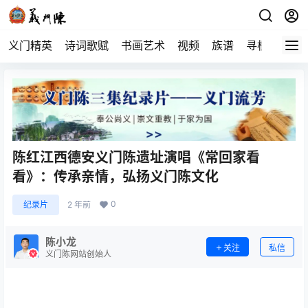
义门精英
诗词歌赋
书画艺术
视频
族谱
寻根
陈红江西德安义门陈遗址演唱《常回家看
看》：传承亲情，弘扬义门陈文化
0
纪录片
2 年前
陈小龙
关注
私信
义门陈网站创始人