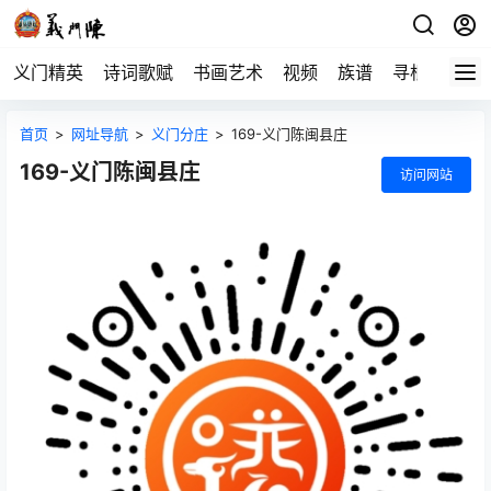
义门精英
诗词歌赋
书画艺术
视频
族谱
寻根
首页
>
网址导航
>
义门分庄
>
169-义门陈闽县庄
169-义门陈闽县庄
访问网站