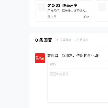
没有您的家谱信息，说明您的家
族尚未修谱或未录入系统。如有
012-义门陈亳州庄
疑问，请联系站长 陈小龙 处
宗亲您好，请长按二维码进入小
理。
程序，查看家族树谱。在搜索框
陈小龙
0
输入您的姓名或谱名，即可查询
您的家族信息。 如果搜索结果中
没有您的家谱信息，说明您的家
族尚未修谱或未录入系统。如有
疑问，请联系站长 陈小龙 处
理。
0 条回复
文章作者
管理员
A
M
欢迎您，新朋友，感谢参与互动！