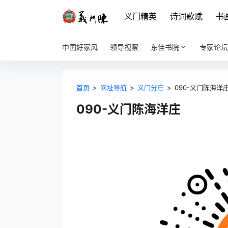
义门精英
诗词歌赋
书
中国好家风
领导视察
东佳书院
专家论坛
首页
>
网址导航
>
义门分庄
>
090-义门陈海洋
090-义门陈海洋庄