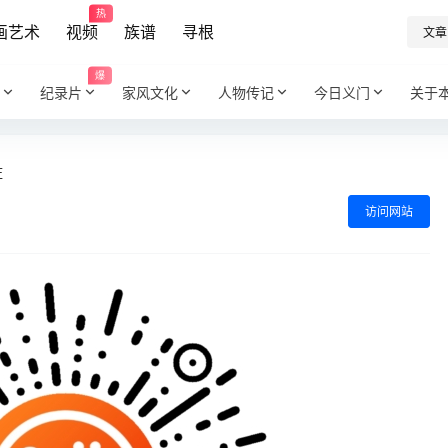
热
画艺术
视频
族谱
寻根
文章
爆
纪录片
家风文化
人物传记
今日义门
关于
庄
访问网站