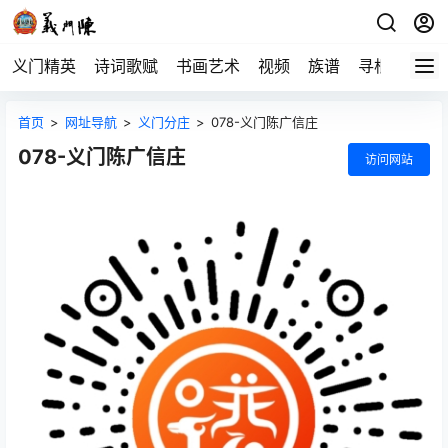
义门精英
诗词歌赋
书画艺术
视频
族谱
寻根
首页
>
网址导航
>
义门分庄
>
078-义门陈广信庄
078-义门陈广信庄
访问网站