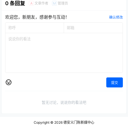
0 条回复
文章作者
管理员
A
M
处理。
处理。
欢迎您，新朋友，感谢参与互动！
确认修改
提交
暂无讨论，说说你的看法吧
Copyright © 2026
德安义门陈新媒中心