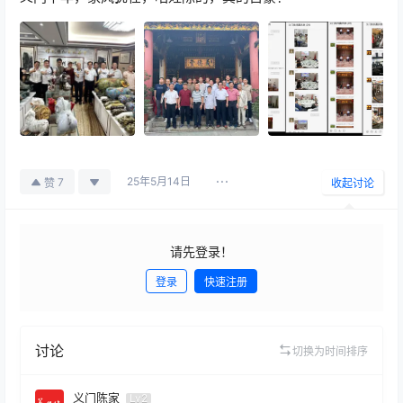
25年5月14日
7
赞
收起讨论
请先登录！
登录
快速注册
发布
讨论
切换为时间排序
义门陈家
Lv2