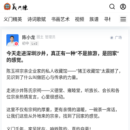
义门精英
诗词歌赋
书画艺术
视频
族谱
寻根
陈小龙
圈主
管理员
广场
初中
Lv2
今天走进深圳沙井，真正有一种“不是旅游，是回家”
的感觉。
陈玉祥宗亲企业家的私人收藏馆——“猪王收藏馆”太震撼了，
见识到了什么叫做匠心与传承的力量。
走进沙井陈氏宗祠——义德堂、雍睦堂，听族长、会长和各
位宗亲热情发言，心里很感动。
这里不仅有宗祠的厚重，更有亲情的温暖，一碗茶一席话，
让我们这些从外地来的宗亲，找到了回家的感觉。
义门千年，家风犹在，咱姓陈的，真的自豪！