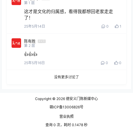
第
1
层
这才是文化的归属感，看得我都想回老家走走
了！
25年5月14日
0
1
陈有胜
Lv1
第
2
层
👍👍👍
25年5月16日
0
0
没有更多讨论了
Copyright © 2026
德安义门陈新媒中心
赣ICP备13006826号
营业执照
查询 0 次，耗时 0.1478 秒