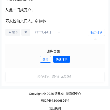
从此一门成万户，
万家皆为义门人。👍👍👍
23年3月4日
6
赞
收起讨论
请先登录！
登录
快速注册
发布
没有讨论，您有什么看法？
Copyright © 2026
德安义门陈新媒中心
赣ICP备13006826号
营业执照