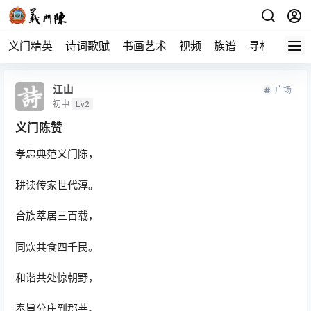
义门精英
诗词歌赋
书画艺术
视频
族谱
寻根
江山
广场
初中
Lv2
义门陈赞
孝忠典范义门陈，
耕读传家世代淳。
合族萃居三百载，
同炊共食四千民。
和谐共处惊朝野，
奉旨分庄到郡莘。