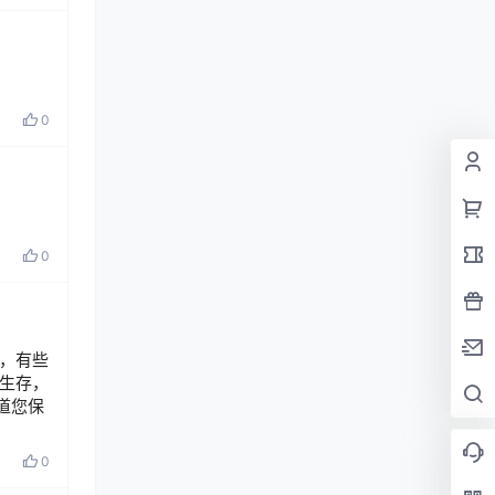
0
0
，有些
生存，
道您保
0