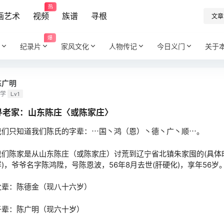
热
画艺术
视频
族谱
寻根
文章
爆
纪录片
家风文化
人物传记
今日义门
关于
陈广明
学
Lv1
寻老家：山东陈庄〈或陈家庄〉
我们只知道我们陈氏的字辈：⋯国丶鸿（恩）丶德丶广丶顺⋯。
我们陈家是从山东陈庄（或陈家庄）讨荒到辽宁省北镇朱家囤的(具体
详)，爷爷名字陈鸿陞，号陈恩波，56年8月去世(肝硬化)，享年56岁
父辈：陈德金（现八十六岁）
子辈：陈广明（现六十岁）