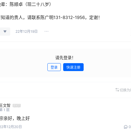
晚辈：陈顺卓（现二十八岁）
有知道的贵人，请联系陈广明131-8312-1956，定谢！
22年12月19日
请先登录！
登录
快速注册
切换为
王文智
Lv2
第
1
层
宗亲好，晚上好
22年12月20日
0