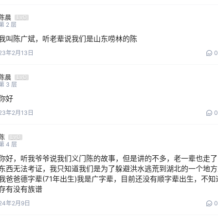
陈晨
Lv0
第
2
层
我叫陈广斌，听老辈说我们是山东唠林的陈
23年2月13日
0
陈晨
Lv0
第
3
层
你好
23年2月13日
0
陈
Lv0
第
4
层
你好，听我爷爷说我们义门陈的故事，但是讲的不多，老一辈也走了
东西无法考证，我只知道我们是为了躲避洪水逃荒到湖北的一个地方
我爸爸德字辈(71年出生)我是广字辈，目前还没有顺字辈出生，不知
存有没有族谱
24年2月9日
0