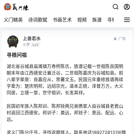
义门精英
诗词歌赋
书画艺术
视频
族谱
寻根
上善若水
广场
小学
Lv1
寻根问祖
湖北省谷城县庙滩镇万寿桥陈氏，族谱记载一世祖陈良国明
朝末年由江西德安迁襄迁谷，二世祖陈嘉庆为谷城知县。前
八辈字辈是：良嘉应从，思蕃文玉。民国元年重修族谱再续
字辈为：楚庆明邦，远绍宗光，道本正统，泽普万方，大义
同居，立德一堂，世守祖训，长发其祥。
民国初年族人陈邦训、陈邦铨两兄弟携家人由谷城县老君山
村返回江西德安。邦训子：奠远，邦铨子：意远、配远、心
远。
求义门陈分庄号，寻找返赣族人。联系电话18927281319(微