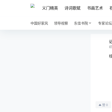
义门精英
诗词歌赋
书画艺术
中国好家风
领导视察
东佳书院
专家论坛
初
0
赞