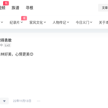
热
视频
族谱
寻根
文章
爆
纪录片
家风文化
人物传记
今日义门
关于
记得勇敢
中
Lv2
桂林好美，心情更美😊
22年11月13日