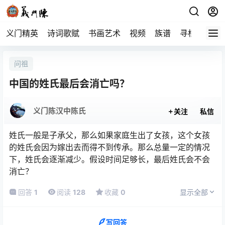
义门精英
诗词歌赋
书画艺术
视频
族谱
寻根
问祖
中国的姓氏最后会消亡吗？
义门陈汉中陈氏
关注
私信
姓氏一般是子承父，那么如果家庭生出了女孩，这个女孩
的姓氏会因为嫁出去而得不到传承。那么总量一定的情况
下，姓氏会逐渐减少。假设时间足够长，最后姓氏会不会
消亡？
姓氏一般是子承父，那么如果家庭生出了女孩，这个女孩
回答
1
阅读
128
收藏
0
显示全部
的姓氏会因为嫁出去而得不到传承。那么总量一定的情况
下，姓氏会逐渐减少。假设时间足够长，最后姓氏会不会
消亡？
写回答