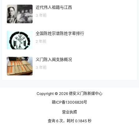
《户口登记条例》第18条，公民变更姓名，依照下列规
近代伟人祖籍与江西
定办理：18周岁以上公民需要变更姓名时，由本人向户
口登记机关申请变更登记。
3 年前
到司法局拿公证书，然后带上户口本身份证原件及复印
件，并写一份申请。前往户籍所在地派出所办理，派出
全国陈姓宗谱陈姓字辈排行
所将材料办妥后将递交公安局，一个星期后就会有结
2 年前
果。
其中“因其他特殊原因的。”这个变量就很大了，涵盖未来
所有的可能性。
义门陈入闽支脉概况
3 年前
《康熙字典》收录汉字47035个，不怕姓氏不够用。
……
Copyright © 2026
德安义门陈新媒中心
假如姓氏会消亡，以后人们用身份证号码互相称呼么？
赣ICP备13006826号
营业执照
比如，“哎，12345678958984，今天的
查询 6 次，耗时 0.1845 秒
256987236845799老师好讨厌！他又布置了这么多作
业。”