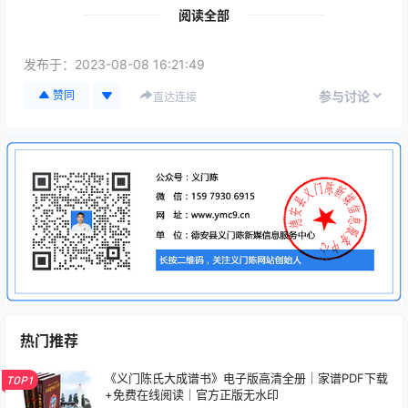
但不排除某些小地区的某个姓氏特别多。
阅读全部
比如湾湾地区，“陈”姓特别多。
发布于：
2023-08-08 16:21:49
姓氏可以变出来，比如某些孤儿院，给小孩的姓“党”。
赞同
参与讨论
直达连接
一旦人们觉得姓氏不够用，就会有人自己改姓的。
按照当前法律，是可以改姓的。
根据《姓名登记条例(初稿)》第十七条 有下列情形之一
的，可以申请办理姓氏变更登记：
（一）因血缘关系成立，变更为父姓或者母姓或者父母
双方姓氏的；
（二）因收养关系成立，变更为养父姓氏或者养母姓氏
的；
（三）因收养关系终止，恢复收养前姓氏的；
（四）因婚姻关系成立，变更为冠以夫姓或者妻姓的；
热门推荐
（五）因婚姻关系终止，恢复婚前姓氏的；
（六）因夫妻一方死亡或者被宣告死亡，生存配偶恢复
《义门陈氏大成谱书》电子版高清全册｜家谱PDF下载
婚前姓氏的；
TOP1
+免费在线阅读｜官方正版无水印
（七）因父母再婚，未成年子女变更为继父姓氏或者继