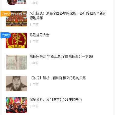
3 年前
母姓氏或者再婚父母双方姓氏的；
（八）因入赘关系成立，男方变更为女方姓氏的；
义门陈氏：遍布全国各地的家族，各庄始祖的全新起
TOP2
（九）因入赘关系终止，男方恢复原姓氏的；
源地揭秘
（十）公民出家或者出家人还俗，变更为法名或者原姓
3 年前
名的；
（十一）因其他特殊原因的。
陈姓堂号大全
TOP3
第十八条 有下列情形之一的，可以申请办理名字变更登
3 年前
记：
（一）同时在同一单位工作或者在同一学校学习姓名相
同的；
陈氏宗亲网 字辈汇总(全国陈氏辈分一览表)
（二）与社会知名人士姓名相同的；
3 年前
（三）与声名狼藉人员姓名相同的；
（四）与被通缉的犯罪嫌疑人姓名相同的；
（五）名字粗俗、怪异的；
【陈氏】解析 . 颍川陈和义门陈的关系
（六）名字难认、难写的；
3 年前
（七）名字可能造成性别混淆或者误解的；
（八）公民出家或者出家人还俗，变更为法名、道名或
深度分析，义门陈首分108庄的来历
者原姓名的；
（九）因其他特殊原因的。
3 年前
符合以上原因的都可以申请更改姓名。具体方法如下：