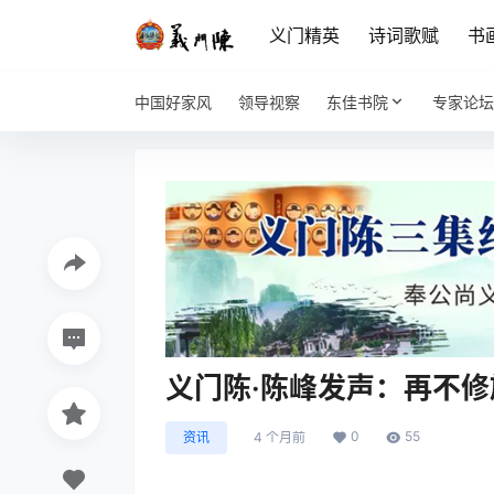
义门精英
诗词歌赋
书
中国好家风
领导视察
东佳书院
专家论坛
义门陈·陈峰发声：再不
0
55
资讯
4 个月前