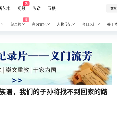
热
画艺术
视频
族谱
寻根
文章
爆
纪录片
家风文化
人物传记
今日义门
关于
修族谱，我们的子孙将找不到回家的路