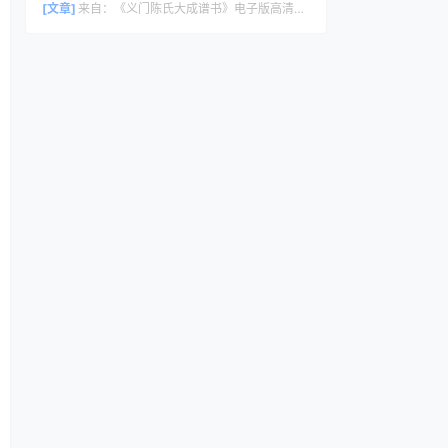
[文章]
来自：
《义门陈氏大成谱书》电子版高清全册｜家谱PDF下载+免费在线阅读｜官方正版无水印