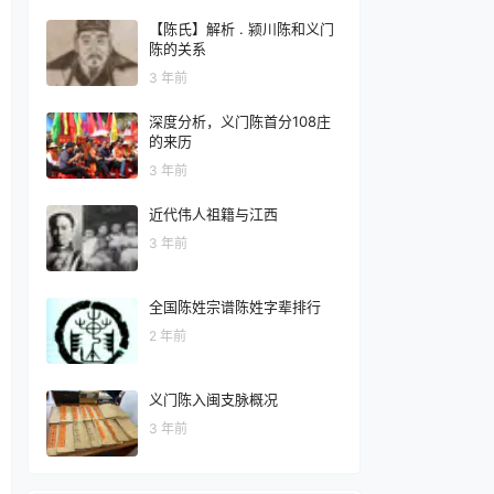
【陈氏】解析 . 颍川陈和义门
陈的关系
3 年前
深度分析，义门陈首分108庄
的来历
3 年前
近代伟人祖籍与江西
3 年前
全国陈姓宗谱陈姓字辈排行
2 年前
义门陈入闽支脉概况
3 年前