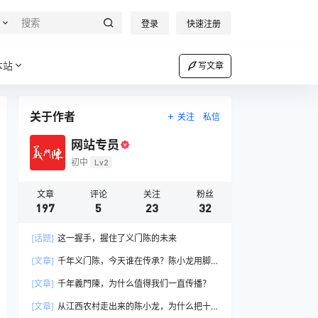
登录
快速注册
本站
写文章
关于作者
关注
私信
网站专员
初中
Lv2
文章
评论
关注
粉丝
197
5
23
32
[话题]
这一握手，握住了义门陈的未来
[文章]
千年义门陈，今天谁在传承？陈小龙用脚
步连接全球陈氏后裔
[文章]
千年義門陳，为什么值得我们一直传播？
[文章]
从江西农村走出来的陈小龙，为什么把十