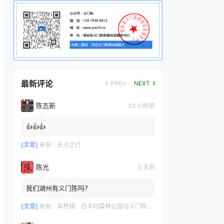
最新评论
PREV
NEXT
陈志新
23 小时前
👍👍👍
[文章]
来自：
长沙之行
陈光
5 天前
我们湖州有义门陈吗？
[文章]
来自：
车桥镇：白羊村森林公园与义门陈文化产业园共绘文旅新篇章