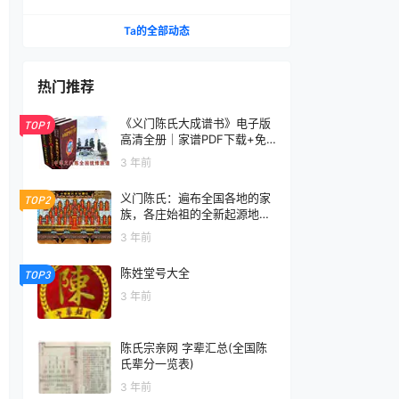
几年时间都给了义门陈？
Ta的全部动态
热门推荐
《义门陈氏大成谱书》电子版
TOP1
高清全册｜家谱PDF下载+免
费在线阅读｜官方正版无水印
3 年前
义门陈氏：遍布全国各地的家
TOP2
族，各庄始祖的全新起源地揭
秘
3 年前
陈姓堂号大全
TOP3
3 年前
陈氏宗亲网 字辈汇总(全国陈
氏辈分一览表)
3 年前