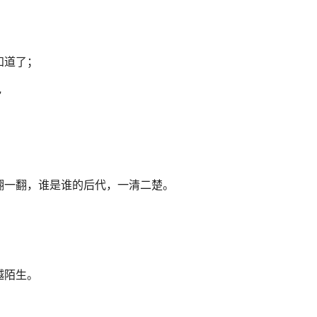
知道了；
”
。
翻一翻，谁是谁的后代，一清二楚。
越陌生。