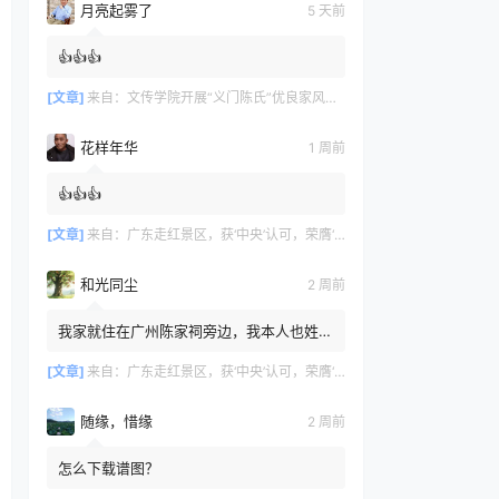
月亮起雾了
5 天前
👍👍👍
[文章]
来自：
文传学院开展“义门陈氏”优良家风研学活动
花样年华
1 周前
👍👍👍
[文章]
来自：
广东走红景区，获‘中央’认可，荣膺‘广州文化名片
和光同尘
2 周前
我家就住在广州陈家祠旁边，我本人也姓
陈，但家里没有留存族谱相关记录，我不知
道自己是否也来自义门陈氏。
[文章]
来自：
广东走红景区，获‘中央’认可，荣膺‘广州文化名片
随缘，惜缘
2 周前
怎么下载谱图？