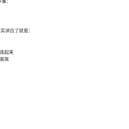
件事：
其实讲白了就是：
，连起来
的家族
，